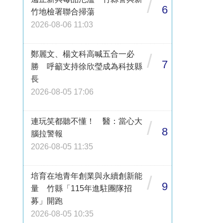
/
6
竹地檢署聯合掃蕩
2026-08-06 11:03
鄭麗文、楊文科高喊五合一必
/
7
勝 呼籲支持徐欣瑩成為科技縣
長
2026-08-05 17:06
連玩笑都聽不懂！ 醫：當心大
/
8
腦拉警報
2026-08-05 11:35
培育在地青年創業與永續創新能
/
9
量 竹縣「115年進駐團隊招
募」開跑
2026-08-05 10:35