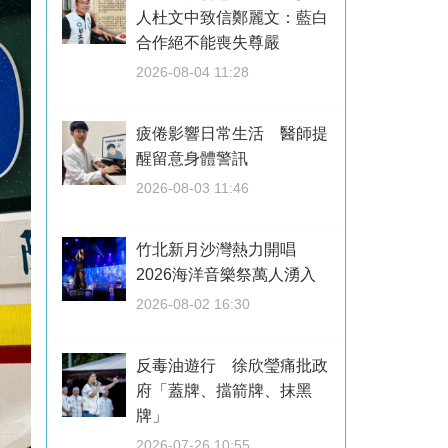
人杜文中致信鄭麗文：藍白
合作絕不能喪失尊嚴
2026-08-04 11:28
疲倦影響日常生活 醫師提
醒留意身體警訊
2026-08-03 11:46
竹北新月沙灣熱力開唱
2026海洋音樂祭萬人湧入
2026-08-02 16:30
反毒油遊行 徐欣瑩痛批政
府「蓋牌、擋箭牌、抹黑
牌」
2026-07-26 10:55