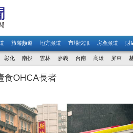
道
旅遊頻道
地方頻道
市場快訊
房產頻道
財
彰化
南投
雲林
嘉義
台南
高雄
屏東
食OHCA長者