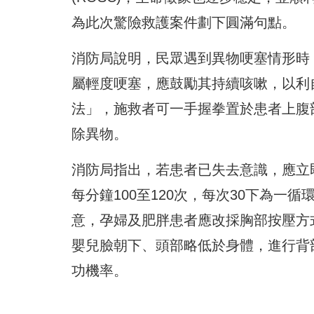
為此次驚險救護案件劃下圓滿句點。
消防局說明，民眾遇到異物哽塞情形時
屬輕度哽塞，應鼓勵其持續咳嗽，以利
法」，施救者可一手握拳置於患者上腹
除異物。
消防局指出，若患者已失去意識，應立
每分鐘100至120次，每次30下為
意，孕婦及肥胖患者應改採胸部按壓方
嬰兒臉朝下、頭部略低於身體，進行背
功機率。