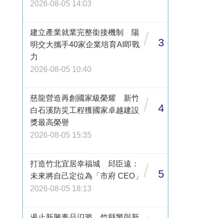
2026-08-05 14:03
建立產業就業完整銜接機制 陽
/
3
明交大攜手40家企業培育AI即戰
力
2026-08-05 10:40
慈龍營造再創國家級榮耀 新竹
/
4
白石溪防災工程獲國家卓越建設
獎最高榮譽
2026-08-05 15:35
打造竹北宜居幸福城 邱臣遠：
/
5
未來將自己定位為「市府 CEO」
2026-08-05 18:13
遏止新興毒品氾濫 竹縣警與新