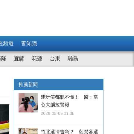
經頻道
善知識
基隆
宜蘭
花蓮
台東
離島
推薦新聞
連玩笑都聽不懂！ 醫：當
心大腦拉警報
2026-08-05 11:35
竹北選情告急？ 藍營參選