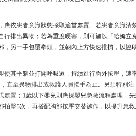
，應依患者意識狀態採取適當處置。若患者意識清
自行排出異物；若為重度哽塞，則可施以「哈姆立
部，另一手包覆拳頭，並朝內上方快速推擠，以協
即使其平躺並打開呼吸道，持續進行胸外按壓，速
一循環，直至異物排出或救護人員接手為止。另須特別注
式處置；1歲以下嬰兒則應採嬰兒急救流程處理，先
部拍擊5次，再搭配胸部按壓交替施作，以提升急救