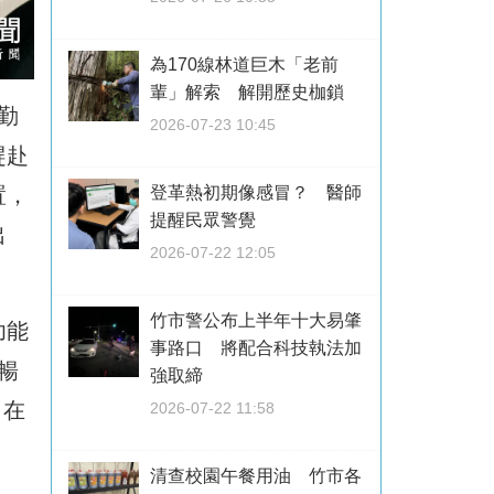
為170線林道巨木「老前
輩」解索 解開歷史枷鎖
勤
2026-07-23 10:45
趕赴
置，
登革熱初期像感冒？ 醫師
提醒民眾警覺
出
2026-07-22 12:05
竹市警公布上半年十大易肇
功能
事路口 將配合科技執法加
暢
強取締
。在
2026-07-22 11:58
清查校園午餐用油 竹市各
，