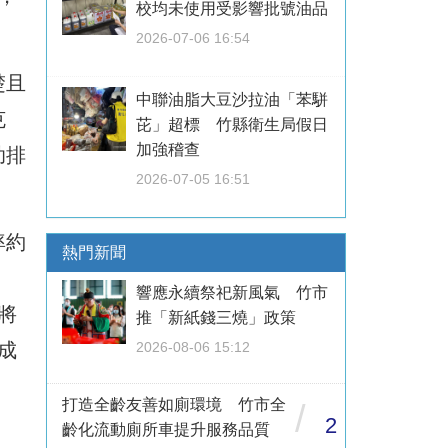
校均未使用受影響批號油品
2026-07-06 16:54
楚且
中聯油脂大豆沙拉油「苯駢
克
芘」超標 竹縣衛生局假日
加強稽查
助排
2026-07-05 16:51
率約
熱門新聞
響應永續祭祀新風氣 竹市
將
推「新紙錢三燒」政策
成
2026-08-06 15:12
打造全齡友善如廁環境 竹市全
/
2
齡化流動廁所車提升服務品質