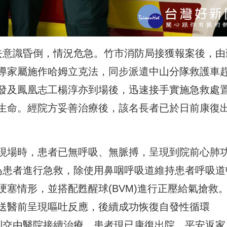
去意識昏倒，情況危急。竹市消防局接獲報案後，由
導家屬施作哈姆立克法，同步派遣中山分隊救護車
發及鳳凰志工楊淳亦到場後，迅速接手實施急救處
生命。經院方妥善治療後，該名長者已於日前康復
現場時，患者已無呼吸、無脈搏，呈現到院前心肺
手為患者進行急救，除使用鼻咽呼吸道維持患者呼吸道
塞情形，並搭配甦醒球(BVM)進行正壓給氣搶救
送醫前呈現嘔吐反應，後續成功恢復自發性循環
順利交由醫院接續治療。患者現已康復出院，平安返家