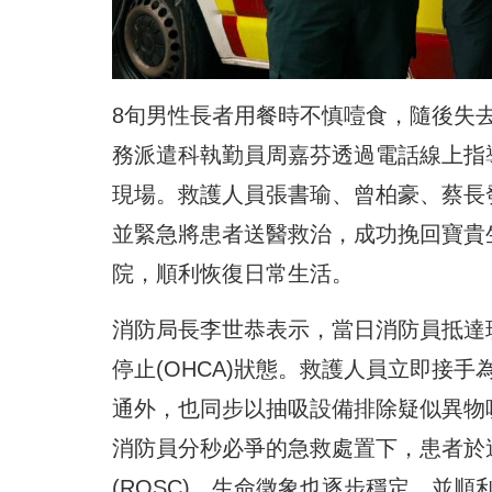
8旬男性長者用餐時不慎噎食，隨後失
務派遣科執勤員周嘉芬透過電話線上指
現場。救護人員張書瑜、曾柏豪、蔡長
並緊急將患者送醫救治，成功挽回寶貴
院，順利恢復日常生活。
消防局長李世恭表示，當日消防員抵達
停止(OHCA)狀態。救護人員立即接
通外，也同步以抽吸設備排除疑似異物哽
消防員分秒必爭的急救處置下，患者於
(ROSC)，生命徵象也逐步穩定，並