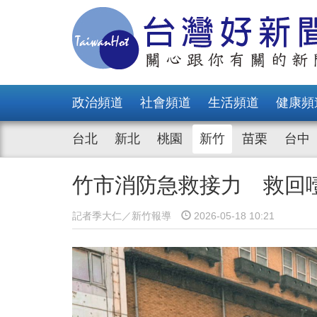
政治頻道
社會頻道
生活頻道
健康頻
台北
新北
桃園
新竹
苗栗
台中
竹市消防急救接力 救回噎
記者季大仁／新竹報導
2026-05-18 10:21