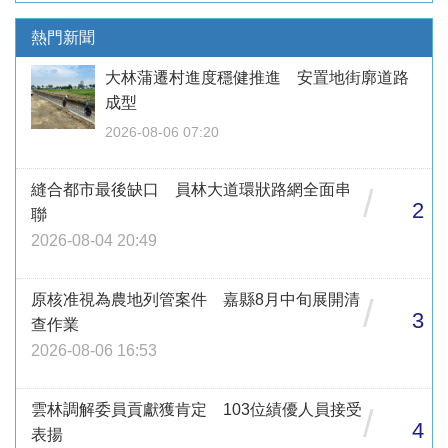
熱門新聞
大林蒲遷村進度穩健推進 安置地街廓道路
成型
2026-08-06 07:20
縫合都市最後缺口 員林大道環狀路網全面串
/
2
聯
2026-08-04 20:49
原核准視為農地列管案件 嘉縣8月中旬展開清
/
3
查作業
2026-08-06 16:53
雲林調解委員貢獻獲肯定 103位績優人員接受
/
4
表揚