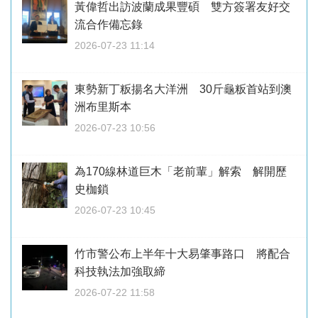
黃偉哲出訪波蘭成果豐碩 雙方簽署友好交
流合作備忘錄
2026-07-23 11:14
東勢新丁粄揚名大洋洲 30斤龜粄首站到澳
洲布里斯本
2026-07-23 10:56
為170線林道巨木「老前輩」解索 解開歷
史枷鎖
2026-07-23 10:45
竹市警公布上半年十大易肇事路口 將配合
科技執法加強取締
2026-07-22 11:58