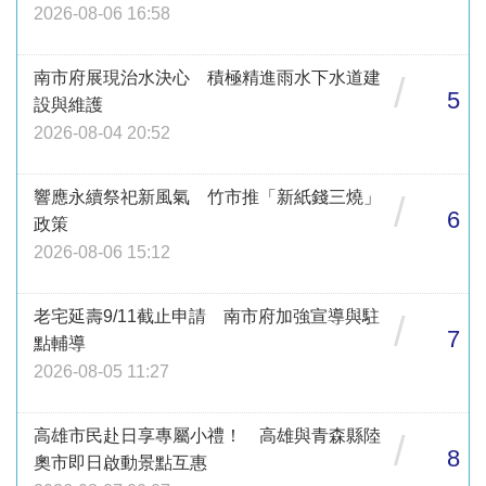
2026-08-06 16:58
南市府展現治水決心 積極精進雨水下水道建
/
5
設與維護
2026-08-04 20:52
響應永續祭祀新風氣 竹市推「新紙錢三燒」
/
6
政策
2026-08-06 15:12
老宅延壽9/11截止申請 南市府加強宣導與駐
/
7
點輔導
2026-08-05 11:27
高雄市民赴日享專屬小禮！ 高雄與青森縣陸
/
8
奧市即日啟動景點互惠