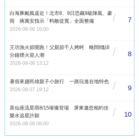
白海豚颱風逼近！北市8、9日恐飆9級陣風、豪
/
7
雨 蔣萬安指示「料敵從寬」全面整備
2026-08-06 16:00
王功漁火節開跑！父親節千人烤蚵 晚間8點8
/
8
分鐘煙火迎人潮
2026-08-08 13:12
暑假來趟民雄親子小旅行 一路玩進在地特色
/
9
2026-08-07 19:12
英仙座流星雨8/15璀璨登場 屏東邀您相約佳
/
10
樂水追星許願
2026-08-08 06:00