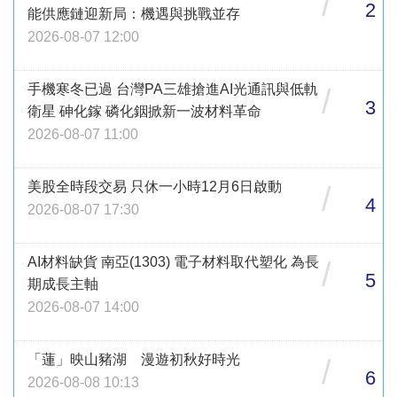
/
2
能供應鏈迎新局：機遇與挑戰並存
2026-08-07 12:00
手機寒冬已過 台灣PA三雄搶進AI光通訊與低軌
/
3
衛星 砷化鎵 磷化銦掀新一波材料革命
2026-08-07 11:00
美股全時段交易 只休一小時12月6日啟動
/
4
2026-08-07 17:30
AI材料缺貨 南亞(1303) 電子材料取代塑化 為長
/
5
期成長主軸
2026-08-07 14:00
「蓮」映山豬湖 漫遊初秋好時光
/
6
2026-08-08 10:13