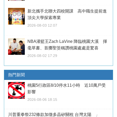
新北攜手北聯大四校開課 高中職生提前進
頂尖大學探索專業
2026-08-03 12:07
NBA灌籃王Zach LaVine 降臨桃園大溪 揮
毫草書、首擲聖筊稱讚桃園處處是驚喜
2026-08-02 17:29
熱門新聞
桃園5行政區8/10停水11小時 近10萬戶受
影響
2026-08-06 18:15
川普重拳祭232條款加徵多晶矽關稅 台灣太陽