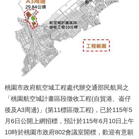
桃園市政府航空城工程處代辦交通部民航局之
「桃園航空城計畫區段徵收工程(自貿港、崙仔
後及A3周邊)」(第11標區徵工程)，已於115年5
月6日公開上網招標，預計於115年6月10日上午
10時於桃園市政府802會議室開標，歡迎有意願