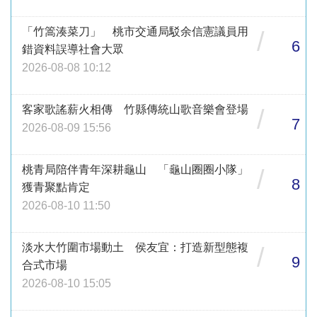
「竹篙湊菜刀」 桃市交通局駁余信憲議員用
/
6
錯資料誤導社會大眾
2026-08-08 10:12
客家歌謠薪火相傳 竹縣傳統山歌音樂會登場
/
7
2026-08-09 15:56
桃青局陪伴青年深耕龜山 「龜山圈圈小隊」
/
8
獲青聚點肯定
2026-08-10 11:50
淡水大竹圍市場動土 侯友宜：打造新型態複
/
9
合式市場
2026-08-10 15:05