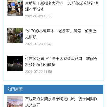
東勢新丁粄揚名大洋洲 30斤龜粄首站到澳
洲布里斯本
2026-07-23 10:56
為170線林道巨木「老前輩」解索 解開歷
史枷鎖
2026-07-23 10:45
竹市警公布上半年十大易肇事路口 將配合
科技執法加強取締
2026-07-22 11:58
熱門新聞
車埕鐵道音樂嘉年華嗨翻山城 親子同樂歡
度父親節