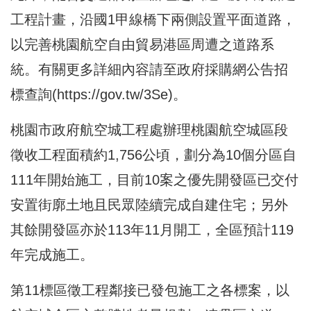
工程計畫，沿國1甲線橋下兩側設置平面道路，
以完善桃園航空自由貿易港區周遭之道路系
統。有關更多詳細內容請至政府採購網公告招
標查詢(
https://gov.tw/3Se
)。
桃園市政府航空城工程處辦理桃園航空城區段
徵收工程面積約1,756公頃，劃分為10個分區自
111年開始施工，目前10案之優先開發區已交付
安置街廓土地且民眾陸續完成自建住宅；另外
其餘開發區亦於113年11月開工，全區預計119
年完成施工。
第11標區徵工程鄰接已發包施工之各標案，以