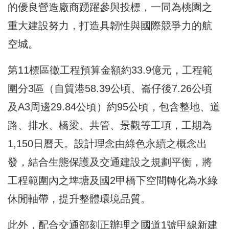
的優良營造廠商踴躍參與投標，一同為桃園之
重大建設努力，打造具韌性與國際競爭力的航
空城。
第11標區徵工程預算金額約33.9億元，工程範
圍分3區（自貿港58.39公頃、崙仔後7.26公頃
及A3周邊29.84公頃）約95公頃，包含整地、道
路、排水、橋梁、共管、景觀等工項，工期為
1,150日曆天。設計理念由綠色永續之概念出
發，結合生態保護及交通建設之規劃平衡，將
工程範圍內之埤塘及國2甲橋下空間轉化為水綠
休閒軸帶，提升整體環境品質。
此外，配合交通部刻正辦理之國道1號甲線新建