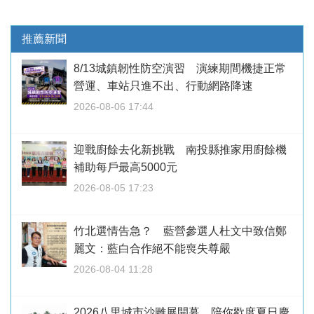
推薦新聞
8/13城鎮韌性防空演習 演練期間機捷正常
營運、車站只進不出、行動網路降速
2026-08-06 17:44
迎戰廚餘去化新挑戰 南投縣推家用廚餘機
補助每戶最高5000元
2026-08-05 17:23
竹北選情告急？ 藍營參選人杜文中致信鄭
麗文：藍白合作絕不能喪失尊嚴
2026-08-04 11:28
2026八里城市沙雕展開幕 陪你歡度夏日慶