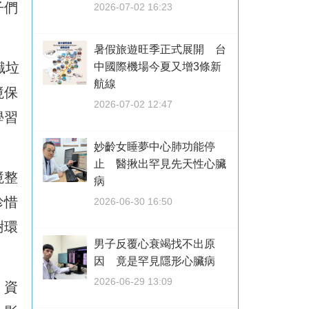
子們
2026-07-02 16:23
暑假旅遊旺季正式展開 台
識垃
中國際機場今夏又增3條新
航線
境保
2026-07-02 12:47
學習
妙齡女睡夢中心肺功能停
止 醫揪出罕見先天性心臟
境整
病
珍惜
2026-06-30 16:50
謝環
男子反覆心衰竭找不出原
因 竟是罕見隱形心臟病
2026-06-29 13:09
、資