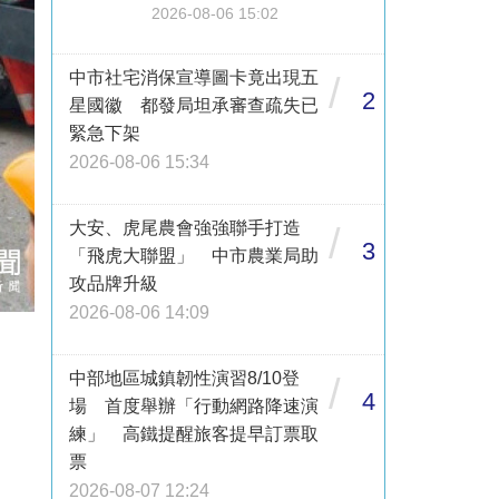
2026-08-06 15:02
中市社宅消保宣導圖卡竟出現五
/
2
星國徽 都發局坦承審查疏失已
緊急下架
2026-08-06 15:34
大安、虎尾農會強強聯手打造
/
3
「飛虎大聯盟」 中市農業局助
攻品牌升級
2026-08-06 14:09
中部地區城鎮韌性演習8/10登
/
4
場 首度舉辦「行動網路降速演
練」 高鐵提醒旅客提早訂票取
票
2026-08-07 12:24