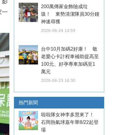
，
影
200萬傳家金飾險成垃
家一
圾！ 東勢清潔隊員30分鐘
神速尋獲
2026-06-24 14:59
台中10月加碼2好康！ 敬
老愛心卡計程車補助提高至
100元、好孕專車加碼至1
萬元
2026-06-23 16:30
熱門新聞
啦啦隊女神李多慧來了！
石岡熱氣球嘉年華8/22起登
場