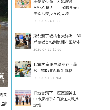
主視覺公布！人氣繪師
MAKAI操刀 「漫味食光」
美食系美少女超吸睛
2026-07-24 15:55
東勢新丁粄揚名大洋洲 30
斤龜粄首站到澳洲布里斯本
2026-07-23 10:56
12歲男童喝中藥竟吞下藥
匙 醫師胃鏡取出異物
2026-07-13 11:04
打造台灣下一座護國神山
潔隊
中市府攜手AIT辦無人載具
地體
論壇