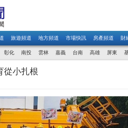
道
旅遊頻道
地方頻道
市場快訊
房產頻道
財
彰化
南投
雲林
嘉義
台南
高雄
屏東
育從小扎根