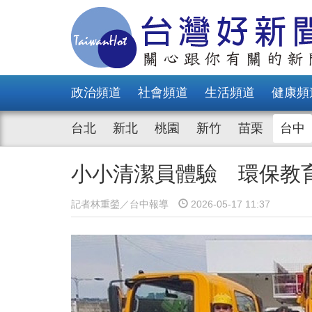
政治頻道
社會頻道
生活頻道
健康頻
台北
新北
桃園
新竹
苗栗
台中
小小清潔員體驗 環保教
記者林重鎣／台中報導
2026-05-17 11:37