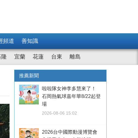
經頻道
善知識
基隆
宜蘭
花蓮
台東
離島
推薦新聞
啦啦隊女神李多慧來了！
石岡熱氣球嘉年華8/22起登
場
2026-08-06 15:02
2026台中國際動漫博覽會