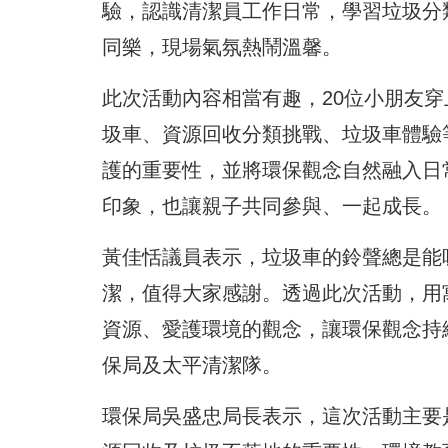
驗，認識清潔員工作日常，
學習垃圾分
同樂，現場氣氛熱鬧溫馨。
此次活動內容相當有趣，
20位小朋友
圾車、資源回收分類挑戰、
垃圾車體驗
護的重要性，並將環保觀念自然融入日
印象，
也讓親子共同參與、一起成長。
黃佳恬議員表示，垃圾車的鈴聲總是能
潔，值得大家感謝。
透過此次活動，用
資源、愛護環境的觀念，讓環保觀念持
保局及太平清潔隊。
環保局吳盛忠局長表示，這次活動主要