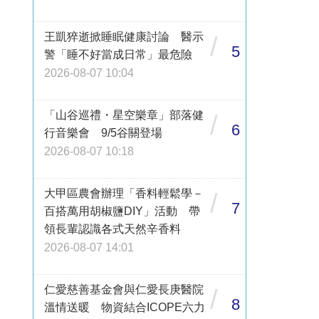
王凱猝逝掀睡眠健康討論 醫示
/
5
警「睡不好當成日常」最危險
2026-08-07 10:04
「山谷巡禮・星空樂章」部落健
/
6
行音樂會 9/5谷關登場
2026-08-07 10:18
大甲區農會辦理「香料輕鬆學－
/
7
百搭萬用胡椒鹽DIY」活動 帶
領長輩認識各式天然辛香料
2026-08-07 14:01
仁愛慈善基金會與仁愛長庚醫院
/
8
溫情送暖 物資結合ICOPE六力