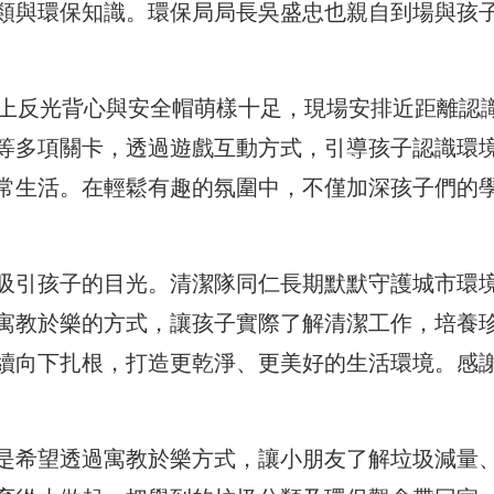
類與環保知識。
環保局局長吳盛忠也親自到場與孩
穿上反光背心與安全帽萌樣十足，
現場安排近距離認
等多項關卡，透過遊戲互動方式，
引導孩子認識環
常生活。
在輕鬆有趣的氛圍中，不僅加深孩子們的
吸引孩子的目光。
清潔隊同仁長期默默守護城市環
寓教於樂的方式，讓孩子實際了解清潔工作，
培養
續向下扎根，
打造更乾淨、更美好的生活環境。感
是希望透過寓教於樂方式，
讓小朋友了解垃圾減量