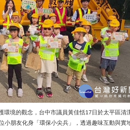
護環境的觀念，
台中市議員黃佳恬17日於太平區清
0位小朋友化身「環保小尖兵」，
透過趣味互動與實