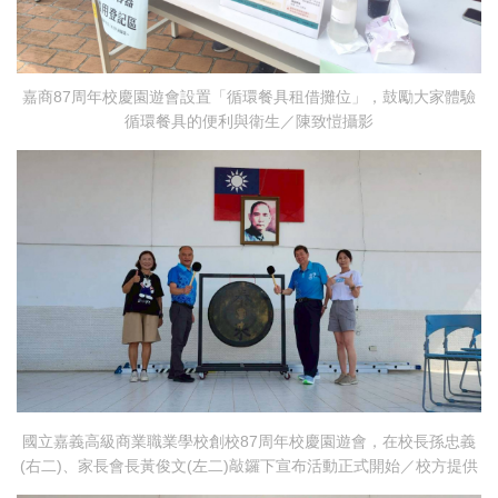
嘉商87周年校慶園遊會設置「循環餐具租借攤位」，鼓勵大家體驗
循環餐具的便利與衛生／陳致愷攝影
國立嘉義高級商業職業學校創校87周年校慶園遊會，在校長孫忠義
(右二)、家長會長黃俊文(左二)敲鑼下宣布活動正式開始／校方提供