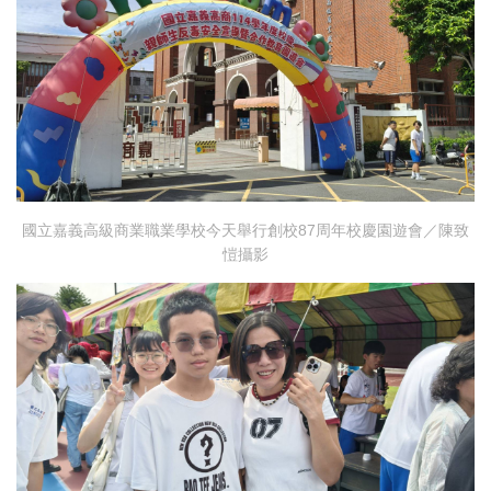
國立嘉義高級商業職業學校今天舉行創校87周年校慶園遊會／陳致
愷攝影