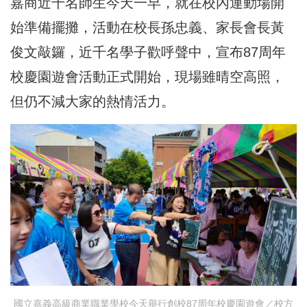
嘉商近千名師生今天一早，就在校內運動場開
始準備擺攤，活動在校長孫忠義、家長會長黃
俊文敲鑼，近千名學子歡呼聲中，宣布87周年
校慶園遊會活動正式開始，現場雖晴空高照，
但仍不減大家的熱情活力。
國立嘉義高級商業職業學校今天舉行創校87周年校慶園遊會／校方