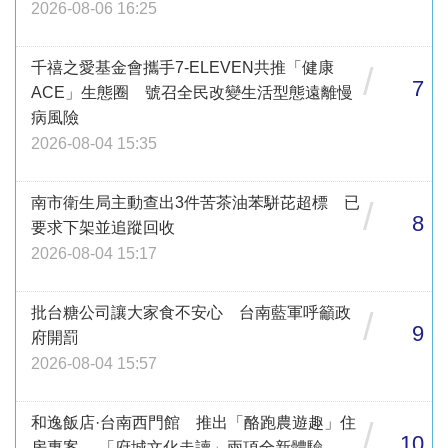
2026-08-06 16:25
千禧之愛基金會攜手7-ELEVEN共推「健康
/
7
ACE」生態圈 號召全民改變生活型態遠離慢
病風險
2026-08-04 15:35
南市衛生局主動查出3件苦茶油苯駢芘超標 已
/
8
要求下架並追蹤回收
2026-08-04 15:17
批台糖公司讓大家食不安心 台南藍軍呼籲政
/
9
府開罰
2026-08-04 15:57
和逸飯店·台南西門館 推出「酪跑農遊趣」住
/
10
房專案 、「府城文化走讀」兩項全新體驗