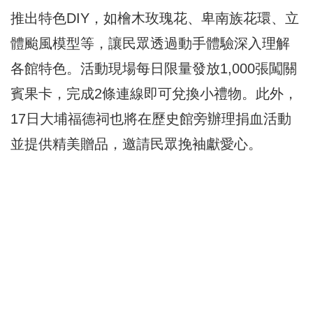
推出特色DIY，如檜木玫瑰花、卑南族花環、立
體颱風模型等，讓民眾透過動手體驗深入理解
各館特色。活動現場每日限量發放1,000張闖關
賓果卡，完成2條連線即可兌換小禮物。此外，
17日大埔福德祠也將在歷史館旁辦理捐血活動
並提供精美贈品，邀請民眾挽袖獻愛心。