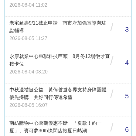
2026-08-04 11:02
老宅延壽9/11截止申請 南市府加強宣導與駐
/
3
點輔導
2026-08-05 11:27
永康就業中心串聯科技巨頭 8月份12場徵才直
/
4
接卡位
2026-08-04 08:20
中秋送禮挺公益 黃偉哲邀各界支持身障團體
/
5
優先採購 共好同行傳遞希望
2026-08-05 16:07
南紡購物中心暑期優惠不斷 「夏款！約一
/
6
夏」、寶可夢30th快閃店掀夏日熱潮