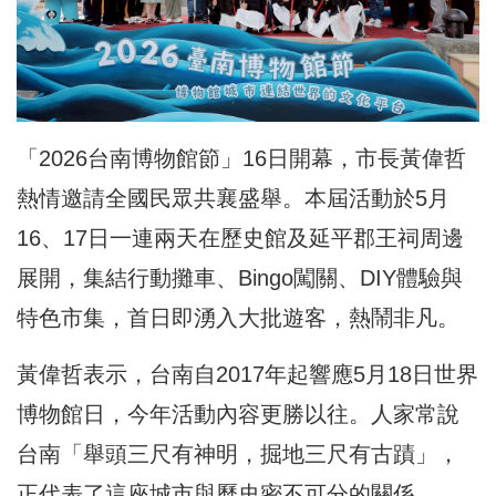
「2026台南博物館節」16日開幕，市長黃偉哲
熱情邀請全國民眾共襄盛舉。本屆活動於5月
16、17日一連兩天在歷史館及延平郡王祠周邊
展開，集結行動攤車、Bingo闖關、DIY體驗與
特色市集，首日即湧入大批遊客，熱鬧非凡。
黃偉哲表示，台南自2017年起響應5月18日世界
博物館日，今年活動內容更勝以往。人家常說
台南「舉頭三尺有神明，掘地三尺有古蹟」，
正代表了這座城市與歷史密不可分的關係。