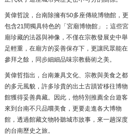
黃偉哲說，台南除擁有50多座傳統博物館，更
包含21間獨具特色的「宮廟博物館」；這些宮
廟珍藏的法器與神像，不僅在宗教發展史中舉
足輕重，在廟方的妥善保存下，更讓民眾能在
參拜之餘，同步細細品味宗教藝術之美。
黃偉哲指出，台南兼具文化、宗教與美食之都
的多元風貌，許多珍貴的出土古蹟皆移往博物
館獲得妥善典藏。因此，他特別推薦全台遊客
來到台南不只品嚐美食，更要走進各大博物
館，透過館藏文物聆聽城市故事，來一趟深度
的台南歷史之旅。