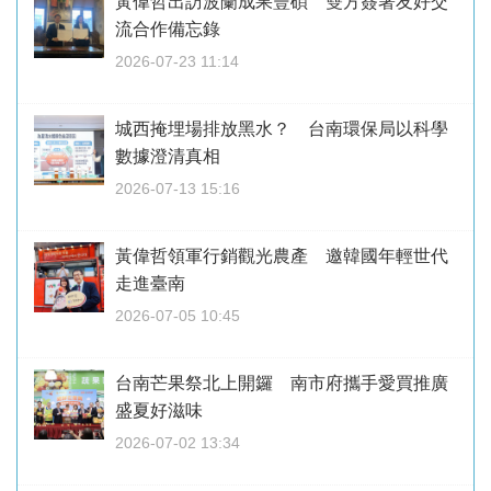
黃偉哲出訪波蘭成果豐碩 雙方簽署友好交
流合作備忘錄
2026-07-23 11:14
城西掩埋場排放黑水？ 台南環保局以科學
數據澄清真相
2026-07-13 15:16
黃偉哲領軍行銷觀光農產 邀韓國年輕世代
走進臺南
2026-07-05 10:45
台南芒果祭北上開鑼 南市府攜手愛買推廣
盛夏好滋味
2026-07-02 13:34