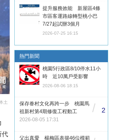
提升服務效能 新屋區4條
市區客運路線轉型桃小巴
7/27起試辦3個月
2026-07-25 16:15
熱門新聞
桃園5行政區8/10停水11小
時 近10萬戶受影響
2026-08-06 18:15
本土
保存眷村文化再跨一步 桃園馬
/
2
祖新村第4期修復工程動工
2026-08-05 17:31
力
所代
父出真愛 楊梅區表揚46位模範