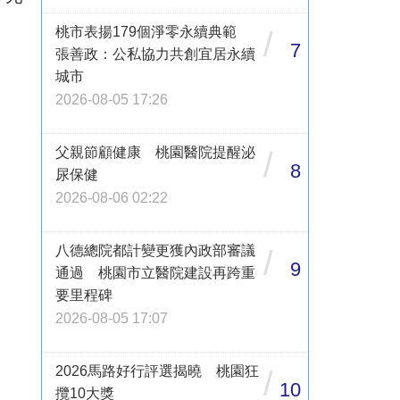
桃市表揚179個淨零永續典範
/
7
張善政：公私協力共創宜居永續
城市
2026-08-05 17:26
父親節顧健康 桃園醫院提醒泌
/
8
尿保健
2026-08-06 02:22
八德總院都計變更獲內政部審議
/
9
通過 桃園市立醫院建設再跨重
要里程碑
2026-08-05 17:07
2026馬路好行評選揭曉 桃園狂
/
10
攬10大獎