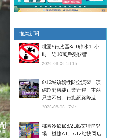
推薦新聞
桃園5行政區8/10停水11小
時 近10萬戶受影響
2026-08-06 18:15
8/13城鎮韌性防空演習 演
練期間機捷正常營運、車站
只進不出、行動網路降速
2026-08-06 17:44
桃園冷飲節8/21藝文特區登
場 機捷A1、A12站快閃店