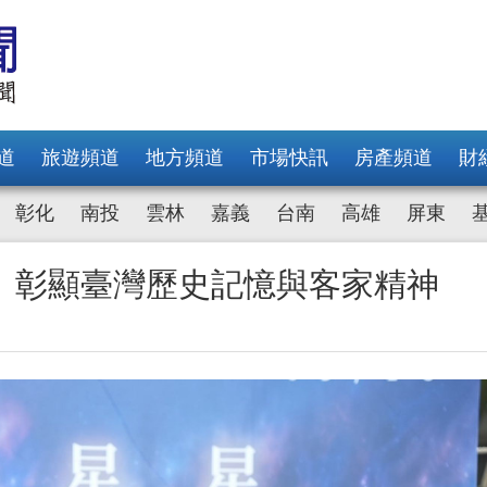
道
旅遊頻道
地方頻道
市場快訊
房產頻道
財
彰化
南投
雲林
嘉義
台南
高雄
屏東
 彰顯臺灣歷史記憶與客家精神