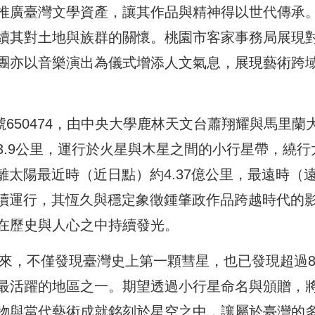
推廣臺灣文學資產，讓其作品與精神得以世代傳承
續其對土地與族群的關懷。桃園市客家事務局展現
團亦以音樂演出為儀式增添人文氣息，展現藝術跨
星編號650474，由中央大學鹿林天文台蕭翔耀與馬里蘭
3.9公里，運行於火星與木星之間的小行星帶，繞行
離太陽最近時（近日點）約4.37億公里，最遠時（
持續運行，其恆久與穩定象徵鍾肇政作品跨越時代的
在歷史與人心之中持續發光。
以來，不僅發現臺灣史上第一顆彗星，也已發現超過8
最活躍的地區之一。期望透過小行星命名與頒贈，
物與當代藝術成就銘刻於星空之中，讓屬於臺灣的