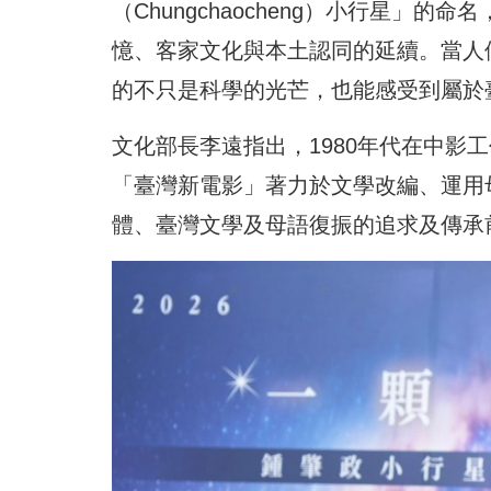
（Chungchaocheng）小行星
憶、客家文化與本土認同的延續。當人
的不只是科學的光芒，也能感受到屬於
文化部長李遠指出，1980年代在中影
「臺灣新電影」著力於文學改編、運用
體、臺灣文學及母語復振的追求及傳承