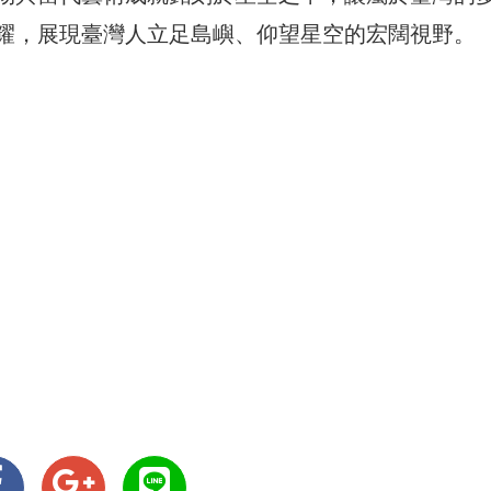
耀，展現臺灣人立足島嶼、仰望星空的宏闊視野。