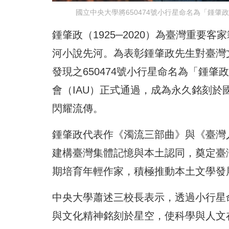
國立中央大學將650474號小行星命名為「鍾肇政
鍾肇政（1925─2020）為臺灣重
河小說先河。為表彰鍾肇政先生對臺灣
發現之650474號小行星命名為「鍾肇政（
會（IAU）正式通過，成為永久銘刻
閃耀流傳。
鍾肇政代表作《濁流三部曲》與《臺灣
建構臺灣集體記憶與本土認同，奠定臺
期培育年輕作家，積極推動本土文學發
中央大學蕭述三校長表示，透過小行星
與文化精神銘刻於星空，使科學與人文