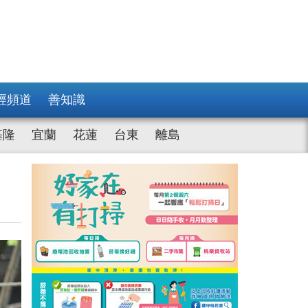
經頻道
善知識
基隆
宜蘭
花蓮
台東
離島