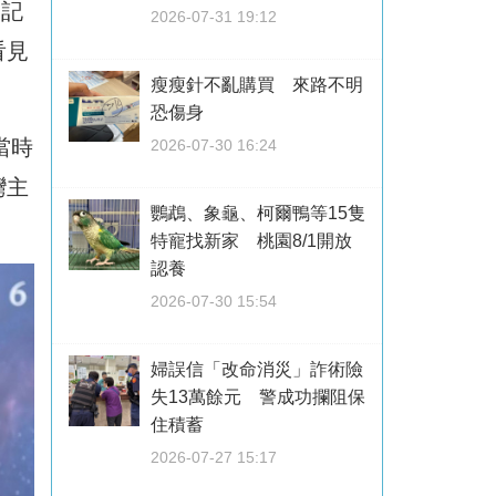
史記
2026-07-31 19:12
看見
瘦瘦針不亂購買 來路不明
恐傷身
當時
2026-07-30 16:24
灣主
鸚鵡、象龜、柯爾鴨等15隻
特寵找新家 桃園8/1開放
認養
2026-07-30 15:54
婦誤信「改命消災」詐術險
失13萬餘元 警成功攔阻保
住積蓄
2026-07-27 15:17