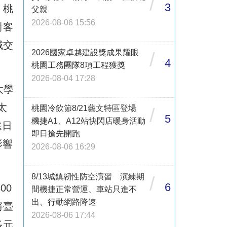
/
3
。桃
父親
2026-08-06 15:56
對客
域交
2026國家卓越建設獎成果耀眼
/
4
桃園工務團隊8項工程獲獎
2026-08-04 17:28
大學
太
桃園冷飲節8/21藝文特區登場
/
5
機捷A1、A12站快閃店暖身活動
遠日
即日搶先開跑
影響
2026-08-06 16:29
8/13城鎮韌性防空演習 演練期
/
6
00
間機捷正常營運、車站只進不
出、行動網路降速
將臺
2026-08-06 17:44
多元