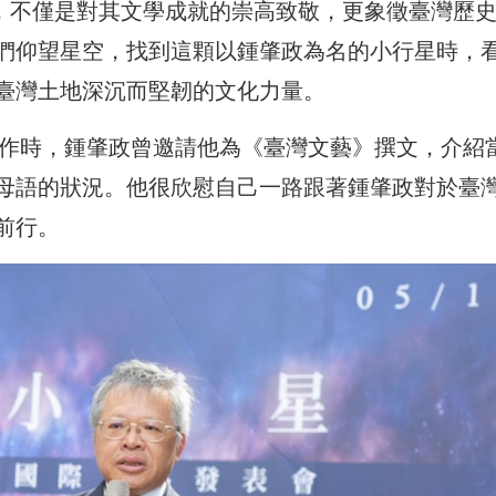
」的命名，不僅是對其文學成就的崇高致敬，更象徵臺灣歷
們仰望星空，找到這顆以鍾肇政為名的小行星時，
臺灣土地深沉而堅韌的文化力量。
工作時，鍾肇政曾邀請他為《臺灣文藝》撰文，介紹
母語的狀況。他很欣慰自己一路跟著鍾肇政對於臺
前行。