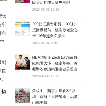
暖身活動即日搶先開跑
2026-08-06 16:29
灣大
台所
200點抵農會消費、100點
抵醫療補助 桃園敬老愛心
聯合
卡116年起全面擴大
中
2026-08-04 11:07
NBA灌籃王Zach LaVine 降
深刻
臨桃園大溪 揮毫草書、首
擲聖筊稱讚桃園處處是驚喜
亦長
2026-08-02 17:29
手。
人物
角板山「菇事」飄香8/2登
場 首辦「香菇餐桌」品嚐
山城美味