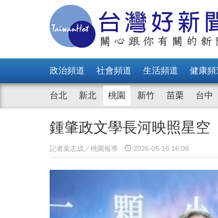
政治頻道
社會頻道
生活頻道
健康頻
台北
新北
桃園
新竹
苗栗
台中
鍾肇政文學長河映照星空
記者葉志成／桃園報導
2026-05-16 16:08