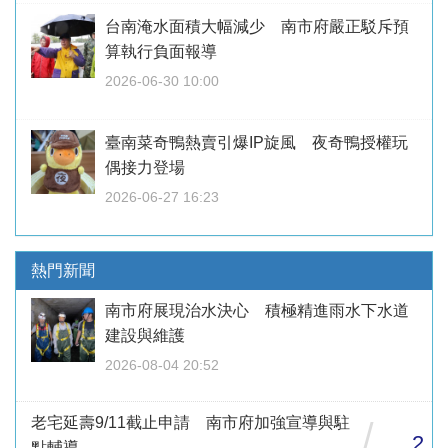
台南淹水面積大幅減少 南市府嚴正駁斥預
算執行負面報導
2026-06-30 10:00
臺南菜奇鴨熱賣引爆IP旋風 夜奇鴨授權玩
偶接力登場
2026-06-27 16:23
熱門新聞
南市府展現治水決心 積極精進雨水下水道
建設與維護
2026-08-04 20:52
老宅延壽9/11截止申請 南市府加強宣導與駐
/
2
點輔導