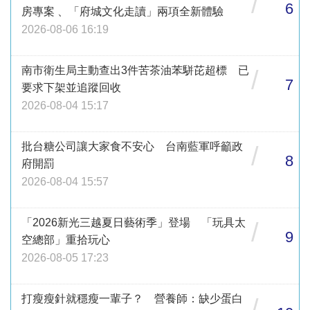
/
6
房專案 、「府城文化走讀」兩項全新體驗
2026-08-06 16:19
南市衛生局主動查出3件苦茶油苯駢芘超標 已
/
7
要求下架並追蹤回收
2026-08-04 15:17
批台糖公司讓大家食不安心 台南藍軍呼籲政
/
8
府開罰
2026-08-04 15:57
「2026新光三越夏日藝術季」登場 「玩具太
/
9
空總部」重拾玩心
2026-08-05 17:23
打瘦瘦針就穩瘦一輩子？ 營養師：缺少蛋白
/