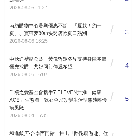
2026-08-05 11:27
南紡購物中心暑期優惠不斷 「夏款！約一
/
3
夏」、寶可夢30th快閃店掀夏日熱潮
2026-08-06 16:25
中秋送禮挺公益 黃偉哲邀各界支持身障團體
/
4
優先採購 共好同行傳遞希望
2026-08-05 16:07
千禧之愛基金會攜手7-ELEVEN共推「健康
/
5
ACE」生態圈 號召全民改變生活型態遠離慢
病風險
2026-08-04 15:35
和逸飯店·台南西門館 推出「酪跑農遊趣」住