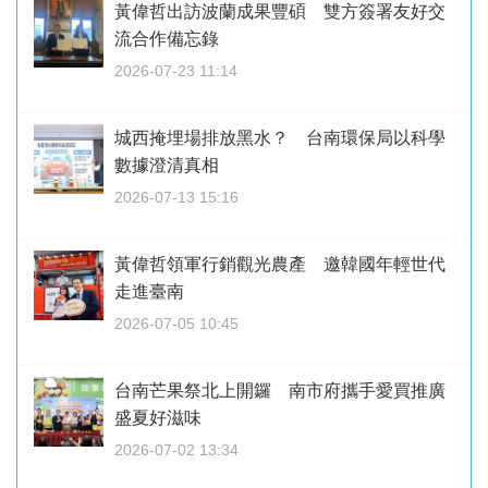
黃偉哲出訪波蘭成果豐碩 雙方簽署友好交
流合作備忘錄
2026-07-23 11:14
城西掩埋場排放黑水？ 台南環保局以科學
數據澄清真相
2026-07-13 15:16
黃偉哲領軍行銷觀光農產 邀韓國年輕世代
走進臺南
2026-07-05 10:45
台南芒果祭北上開鑼 南市府攜手愛買推廣
盛夏好滋味
2026-07-02 13:34