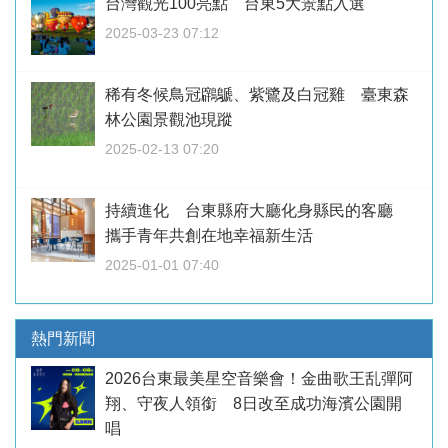
台灣觀光100亮點 台東5大景點入選
2025-03-23 07:12
稀有冬候鳥冠鸊鷈、紫鷺及白冠雞 臺東森
林公園景觀池現蹤
2025-02-13 07:20
持續進化 台東縣府大廳化身縣民的客廳
攜手青年共創在地幸福新生活
2025-01-01 07:40
熱門新聞
2026台東最美星空音樂會！金曲歌王乱彈阿
翔、守夜人領銜 8日改至成功海濱公園開
唱