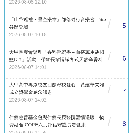
2026-08-08 12:10
「山谷巡禮・星空樂章」部落健行音樂會 9/5
/
5
谷關登場
2026-08-07 10:18
大甲區農會辦理「香料輕鬆學－百搭萬用胡椒
/
6
鹽DIY」活動 帶領長輩認識各式天然辛香料
2026-08-07 14:01
大甲高中再添校友回饋母校愛心 黃建華夫婦
/
7
成立獎學金感念師恩
2026-08-07 14:02
仁愛慈善基金會與仁愛長庚醫院溫情送暖 物
/
8
資結合ICOPE六力評估守護長者健康
2026-08-07 14:58