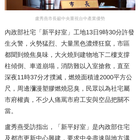
盧秀燕市長籲中央重視台中產業優勢
內政部社宅「新平好室」工地13日9時30分許發
生火警，火勢猛烈、大量黑色濃煙狂竄，市區
都聞到燒焦臭味，大火燒到建物地下二樓支撐
柱傾倒、車道崩塌，消防難以入室搶救，直至
深夜11時37分才撲滅，燃燒面積達2000平方公
尺，周邊瀰漫塑膠燃燒惡臭，民眾以為社宅屬
市府權責，不少人痛罵市府工安與空品把關不
當。
盧秀燕受訪指出，「新平好室」是內政部住宅
及都市更新中心興建，要求中央盡速與地方溝