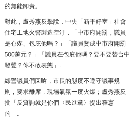
的無能卸責。
對此，盧秀燕反擊說，中央「新平好室」社會
住宅工地火警製造空汙，「中市府開罰，議員
是心疼、包庇他嗎？」「議員贊成中市府開罰
500萬元？」「議員在包庇他嗎？要不要替台中
發聲？你不敢表態」。
綠營議員們回嗆，市長的態度不遵守議事規
則，要求離席，現場氣氛一度火爆；盧秀燕反
批「反質詢就是你們〈民進黨〉提出釋憲
的」。