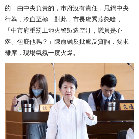
的，由中央負責的，市府沒有責任，甩鍋中央
行為，冷血至極。對此，市長盧秀燕怒嗆，
「中市府重罰工地火警製造空汙，議員是心
疼、包庇他嗎？」陳俞融反批盧反質詢，要求
離席，現場氣氛一度火爆。