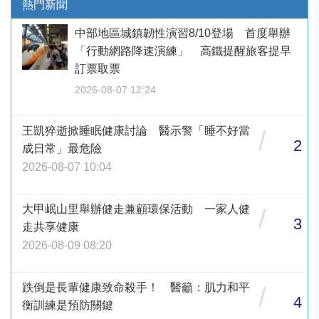
熱門新聞
中部地區城鎮韌性演習8/10登場 首度舉辦
「行動網路降速演練」 高鐵提醒旅客提早
訂票取票
2026-08-07 12:24
王凱猝逝掀睡眠健康討論 醫示警「睡不好當
/
2
成日常」最危險
2026-08-07 10:04
大甲岷山里舉辦健走兼顧環保活動 一家人健
/
3
走共享健康
2026-08-09 08:20
跌倒是長輩健康致命殺手！ 醫籲：肌力和平
/
4
衡訓練是預防關鍵