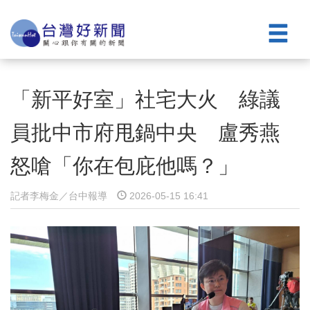
「新平好室」社宅大火 綠議
員批中市府甩鍋中央 盧秀燕
怒嗆「你在包庇他嗎？」
記者李梅金／台中報導
2026-05-15 16:41