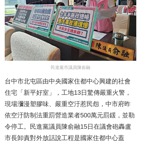
民進黨市議員陳俞融
台中市北屯區由中央國家住都中心興建的社會
住宅「新平好室」，工地13日驚傳嚴重火警，
現場瀰漫塑膠味、嚴重空汙惹民怨，中市府昨
依空汙防制法重罰營造業者500萬元罰鍰，並勒
令停工。民進黨議員陳俞融15日在議會砲轟盧
市長卸責對外放話說工程是國家住都中心蓋