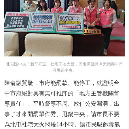
北屯區中央「新平好室」社宅工地火警，民進黨議員今天砲轟中市
府甩鍋中央。
陳俞融質疑，市府能罰款、能停工，就證明台
中市府絕對具有無可推卸的「地方主管機關督
導責任」。平時督導不周、放任公安漏洞，出
事了才來開罰單作秀、甩鍋中央，請市長不要
為北屯社宅大火悶燒14小時、讓市民吸飽毒氣