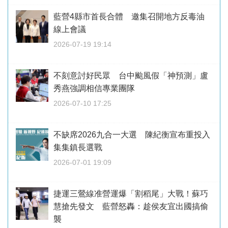
藍營4縣市首長合體 邀集召開地方反毒油
線上會議
2026-07-19 19:14
不刻意討好民眾 台中颱風假「神預測」盧
秀燕強調相信專業團隊
2026-07-10 17:25
不缺席2026九合一大選 陳紀衡宣布重投入
集集鎮長選戰
2026-07-01 19:09
捷運三鶯線准營運爆「割稻尾」大戰！蘇巧
慧搶先發文 藍營怒轟：趁侯友宜出國搞偷
襲