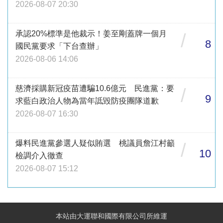
2026-08-07 20:30
承認20%標準是他裁示！姜至剛蓋牌一個月
/
8
國民黨要求「下台查辦」
2026-08-06 14:06
慈濟採購新冠疫苗遭騙10.6億元 民進黨：要
/
9
求藍白政治人物為當年詆毀防疫團隊道歉
2026-08-07 16:30
爆料民進黨參選人疑似賄選 桃議員詹江村籲
/
10
檢調介入徹查
2026-08-07 15:12
本站由大運聯和國際有限公司所維運