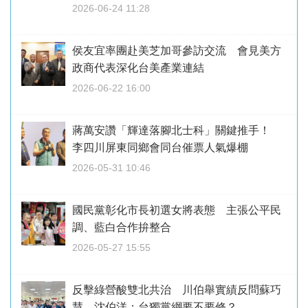
2026-06-24 11:28
侯友宜率團赴美芝加哥參訪交流 會見美方
政商代表深化台美產業連結
2026-06-22 16:00
蔣萬安讚「輝達落腳北士科」關鍵推手！
李四川屏東同鄉會同台催票人氣爆棚
2026-05-31 10:46
國民黨彰化市長初選女將表態 主張公平民
調、藍白合作拚整合
2026-05-27 15:55
反擊綠營酸雙北共治 川伯舉實績反問蘇巧
慧、沈伯洋：台獨黨綱要不要修？