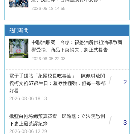
2026-05-19 14:55
熱門新聞
中聯油脂案 台糖︰福懋油所供粗油導致商
譽受損、商品下架損失，將正式提告
2026-08-05 22:03
電子手鐶貼「萊爾校長吃毒油」 陳佩琪放閃
/
2
祝柯文哲67歲生日：羞辱性極強，但每一張都
好看
2026-08-06 18:13
批藍白拖垮總預算審查 民進黨：立法院恐創
/
3
下史上最荒謬紀錄
2026-08-06 12:29