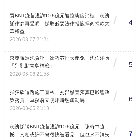
買BNT疫苗遭詐10.6億元被控態度消極 慈濟
/
4
託律師再聲明：採取必要法律措施捍衛捐款大
眾權益
2026-08-07 21:24
東發號遭洗負評！徐巧芯扯大罷免 沈伯洋嗆
/
5
「別亂貼青鳥標籤」
2026-08-06 21:58
指狂砍道路施工查核、交部媒宣預算已影響政
/
6
策落實 卓揆盼立院即時懸崖勒馬
2026-08-05 21:18
慈濟採購BNT疫苗遭詐10.6億元 陳時中遺
/
7
憾：真相或許不會很快被看見，但也永不消失