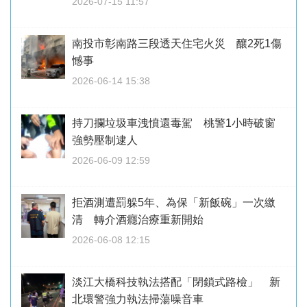
2026-07-15 11:57
南投市彰南路三段透天住宅火災 釀2死1傷
憾事
2026-06-14 15:38
持刀攔垃圾車洩憤還毒駕 桃警1小時破窗
強勢壓制逮人
2026-06-09 12:59
拒酒測遭罰躲5年、為保「新飯碗」一次繳
清 轉介酒癮治療重新開始
2026-06-08 12:15
淡江大橋科技執法搭配「閉鎖式路檢」 新
北環警強力執法掃蕩噪音車