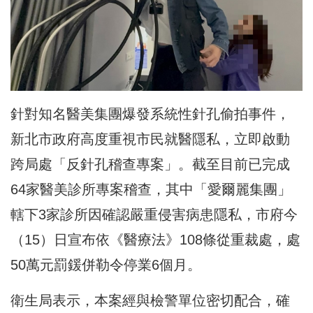
針對知名醫美集團爆發系統性針孔偷拍事件，
新北市政府高度重視市民就醫隱私，立即啟動
跨局處「反針孔稽查專案」。截至目前已完成
64家醫美診所專案稽查，其中「愛爾麗集團」
轄下3家診所因確認嚴重侵害病患隱私，市府今
（15）日宣布依《醫療法》108條從重裁處，
處
50萬元罰鍰併
勒令停業6個月。
衛生局表示，本案經與檢警單位密切配合，確