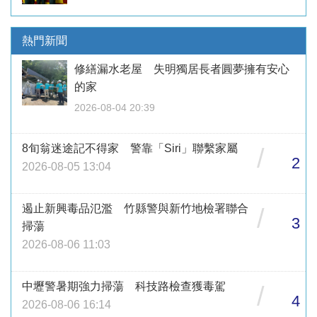
熱門新聞
修繕漏水老屋 失明獨居長者圓夢擁有安心
的家
2026-08-04 20:39
8旬翁迷途記不得家 警靠「Siri」聯繫家屬
/
2
2026-08-05 13:04
遏止新興毒品氾濫 竹縣警與新竹地檢署聯合
/
3
掃蕩
2026-08-06 11:03
中壢警暑期強力掃蕩 科技路檢查獲毒駕
/
4
2026-08-06 16:14