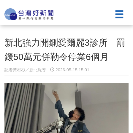
新北強力開鍘愛爾麗3診所 罰
鍰50萬元併勒令停業6個月
記者黃村杉／新北報導
2026-05-15 15:01