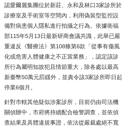
認愛爾麗集團位於新莊、永和及林口3家診所於
診療室及手術室等空間內，利用偽裝型監控設
備對病患個人隱私進行拍攝之行為。依據衛福
部115年5月13日最新研商會議共識，此舉已嚴
重違反《醫療法》第108條第6款「從事有傷風
化或危害人體健康之不正當業務」，認定該診
所行為屬明知故犯且情節重大，除各處以最高
新臺幣50萬元罰鍰外，並責令該3家診所即日起
停業6個月。
針對市轄其他疑似涉案診所，目前仍由司法機
關偵辦中，市府將持續配合檢警調查，並依偵
查結果及具體違規事證，依法從嚴裁處絕不寬