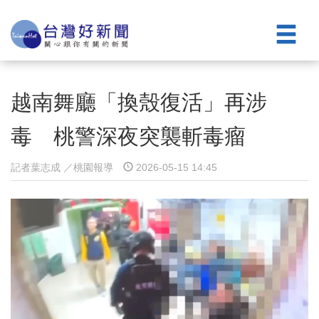
越南舞廳「換殼復活」再涉
毒 桃警深夜突襲斬毒瘤
記者葉志成 ／桃園報導
2026-05-15 14:45