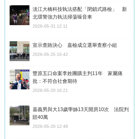
淡江大橋科技執法搭配「閉鎖式路檢」 新
北環警強力執法掃蕩噪音車
2026-05-31 12:11
宣示查賄決心 嘉檢成立選舉查察小組
2026-05-25 15:42
豐原五口命案李姓團購主判11年 家屬痛
批：不符合社會期待
2026-05-20 16:21
嘉義男與大13歲學姊13天開房10次 法院判
賠40萬
2026-05-20 12:48