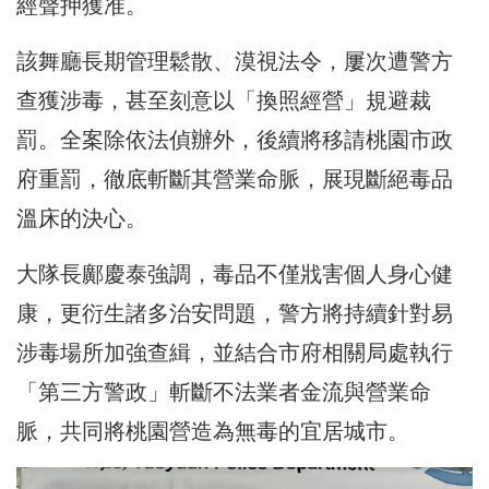
經聲押獲准。
該舞廳長期管理鬆散、漠視法令，屢次遭警方
查獲涉毒，甚至刻意以「換照經營」規避裁
罰。全案除依法偵辦外，後續將移請桃園市政
府重罰，徹底斬斷其營業命脈，展現斷絕毒品
溫床的決心。
大隊長鄺慶泰強調，毒品不僅戕害個人身心健
康，更衍生諸多治安問題，警方將持續針對易
涉毒場所加強查緝，並結合市府相關局處執行
「第三方警政」斬斷不法業者金流與營業命
脈，共同將桃園營造為無毒的宜居城市。