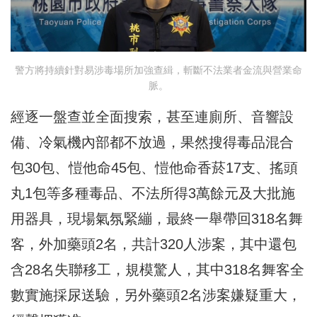
警方將持續針對易涉毒場所加強查緝，斬斷不法業者金流與營業命
脈。
經逐一盤查並全面搜索，甚至連廁所、音響設
備、冷氣機內部都不放過，果然搜得毒品混合
包30包、愷他命45包、愷他命香菸17支、搖頭
丸1包等多種毒品、不法所得3萬餘元及大批施
用器具，現場氣氛緊繃，最終一舉帶回318名舞
客，外加藥頭2名，共計320人涉案，其中還包
含28名失聯移工，規模驚人，其中318名舞客全
數實施採尿送驗，另外藥頭2名涉案嫌疑重大，