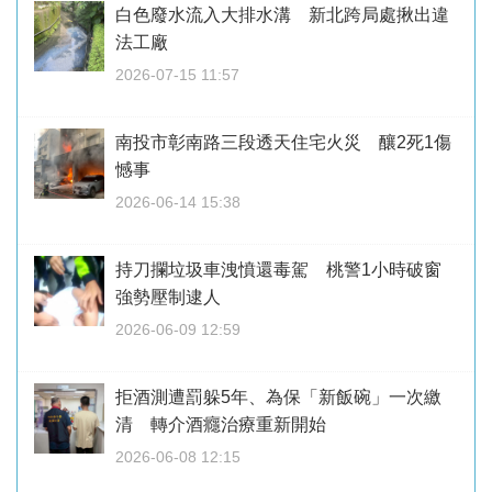
白色廢水流入大排水溝 新北跨局處揪出違
法工廠
2026-07-15 11:57
南投市彰南路三段透天住宅火災 釀2死1傷
憾事
2026-06-14 15:38
持刀攔垃圾車洩憤還毒駕 桃警1小時破窗
強勢壓制逮人
2026-06-09 12:59
拒酒測遭罰躲5年、為保「新飯碗」一次繳
清 轉介酒癮治療重新開始
2026-06-08 12:15