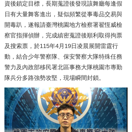
資後鎖定目標，長期蒐證後發現該舞廳每逢假
日有大量舞客進出，疑似頻繁從事毒品交易與
開毒趴，遂報請臺灣桃園地方檢察署翟恆威檢
察官指揮偵辦，完成縝密蒐證後順利取得拘票
及搜索票，於115年4月19日凌晨展開雷霆行
動，結合少年警察隊、保安警察大隊特殊任務
警力及內政部移民署北區事務大隊桃園市專勤
隊兵分多路強勢攻堅，現場瞬間封鎖。