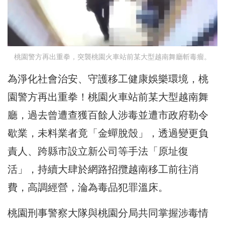
桃園警方再出重拳，突襲桃園火車站前某大型越南舞廳斬毒瘤。
為淨化社會治安、守護移工健康娛樂環境，桃
園警方再出重拳！桃園火車站前某大型越南舞
廳，過去曾遭查獲百餘人涉毒並遭市政府勒令
歇業，未料業者竟「金蟬脫殼」，透過變更負
責人、跨縣市設立新公司等手法「原址復
活」，持續大肆於網路招攬越南移工前往消
費，高調經營，淪為毒品犯罪溫床。
桃園刑事警察大隊與桃園分局共同掌握涉毒情