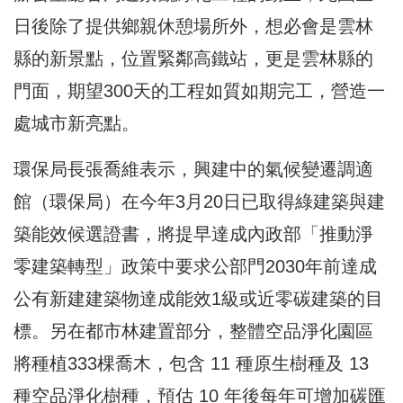
日後除了提供鄉親休憩場所外，想必會是雲林
縣的新景點，位置緊鄰高鐵站，更是雲林縣的
門面，期望300天的工程如質如期完工，營造一
處城市新亮點。
環保局長張喬維表示，興建中的氣候變遷調適
館（環保局）在今年3月20日已取得綠建築與建
築能效候選證書，將提早達成內政部「推動淨
零建築轉型」政策中要求公部門2030年前達成
公有新建建築物達成能效1級或近零碳建築的目
標。另在都市林建置部分，整體空品淨化園區
將種植333棵喬木，包含 11 種原生樹種及 13
種空品淨化樹種，預估 10 年後每年可增加碳匯