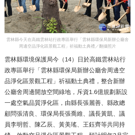
雲林縣今天在高鐵雲林站行政專區舉行「雲林縣環保局新辦公廳舍
周邊空品淨化區景觀工程」祈福動土典禮／翻攝照片
雲林縣環境保護局今（14）日於高鐵雲林站行
政專區舉行「雲林縣環保局新辦公廳舍周邊空
品淨化區景觀工程」祈福動土典禮，整合新辦
公廳舍周邊開放空間綠地，斥資1.6億規劃新設
一處空氣品質淨化區，由縣長張麗善、縣政總
顧問張清良、環保局長張喬維、議長黃凱、議
員李明哲、陳乙辰、黃美瑤、王鈺齊等共同持