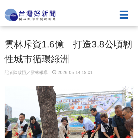
雲林斥資1.6億 打造3.8公頃韌
性城市循環綠洲
記者陳致愷／雲林報導
2026-05-14 19:01