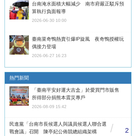
台南淹水面積大幅減少 南市府嚴正駁斥預
算執行負面報導
2026-06-30 10:00
臺南菜奇鴨熱賣引爆IP旋風 夜奇鴨授權玩
偶接力登場
2026-06-27 16:23
熱門新聞
「臺南平安好運大吉盒」於愛買門市販售
所得部分捐熊本震災專戶
2026-08-09 15:42
民進黨「台南市長候選人與議員候選人聯合選
/
2
戰會議」召開 陳亭妃公佈競總組織架構