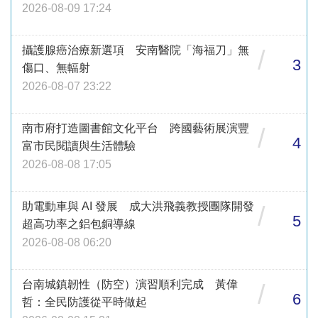
2026-08-09 17:24
攝護腺癌治療新選項 安南醫院「海福刀」無
/
3
傷口、無輻射
2026-08-07 23:22
南市府打造圖書館文化平台 跨國藝術展演豐
/
4
富市民閱讀與生活體驗
2026-08-08 17:05
助電動車與 AI 發展 成大洪飛義教授團隊開發
/
5
超高功率之鋁包銅導線
2026-08-08 06:20
台南城鎮韌性（防空）演習順利完成 黃偉
/
6
哲：全民防護從平時做起