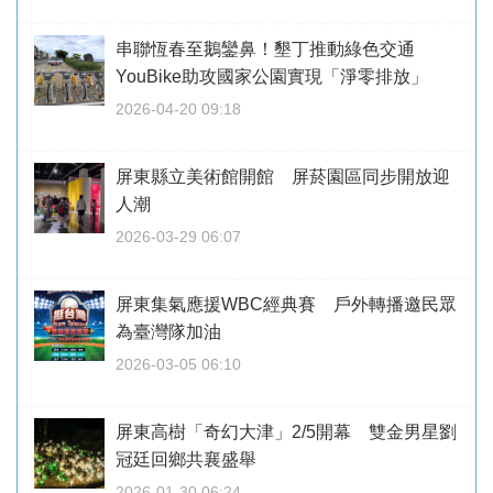
串聯恆春至鵝鑾鼻！墾丁推動綠色交通
YouBike助攻國家公園實現「淨零排放」
2026-04-20 09:18
屏東縣立美術館開館 屏菸園區同步開放迎
人潮
2026-03-29 06:07
屏東集氣應援WBC經典賽 戶外轉播邀民眾
為臺灣隊加油
2026-03-05 06:10
屏東高樹「奇幻大津」2/5開幕 雙金男星劉
冠廷回鄉共襄盛舉
2026-01-30 06:24