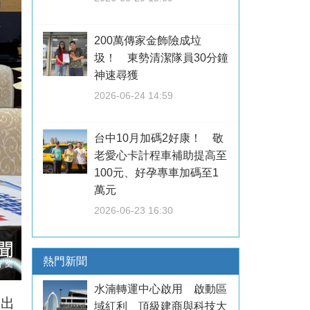
200萬傳家金飾險成垃
圾！ 東勢清潔隊員30分鐘
神速尋獲
2026-06-24 14:59
台中10月加碼2好康！ 敬
老愛心卡計程車補助提高至
100元、好孕專車加碼至1
萬元
2026-06-23 16:30
熱門新聞
水湳轉運中心啟用 啟動區
月出
域紅利 頂級建商與科技大