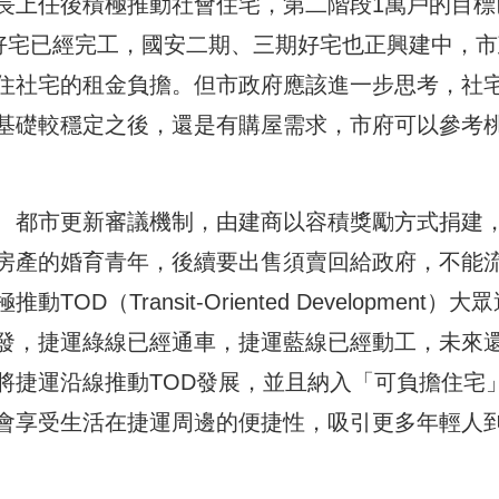
長上任後積極推動社會住宅，第二階段1萬戶的目標
期好宅已經完工，國安二期、三期好宅也正興建中，市
住社宅的租金負擔。但市政府應該進一步思考，社
基礎較穩定之後，還是有購屋需求，市府可以參考
、都市更新審議機制，由建商以容積獎勵方式捐建
房產的婚育青年，後續要出售須賣回給政府，不能
（Transit-Oriented Development）大
發，捷運綠線已經通車，捷運藍線已經動工，未來
將捷運沿線推動TOD發展，並且納入「可負擔住宅
會享受生活在捷運周邊的便捷性，吸引更多年輕人