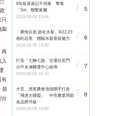
已
8旬翁迷途記不得家 警靠
/
5
政
「Siri」聯繫家屬
2026-08-05 13:04
宅只
桃園
「農情后里 甜在水梨」8/22-23
/
6
相約后里 體驗水梨香甜魅力
2026-08-05 14:40
，再
流入
打造「七轉七接」交通任意門
/
7
台中水湳轉運中心啟用
眾運
2026-08-05 16:10
還有
」規
大安、虎尾農會強強聯手打造
/
8
「飛虎大聯盟」 中市農業局助
到台
攻品牌升級
2026-08-06 14:09