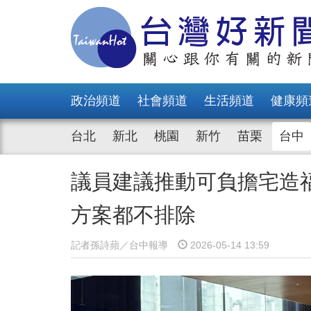
政治頻道
社會頻道
生活頻道
健康頻
台北
新北
桃園
新竹
苗栗
台中
議員建議推動可負擔宅造
方案都不排除
記者孫詩蘋／台中報導
2026-05-14 13:59