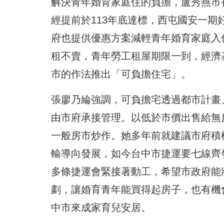
解決青年婚育家庭住的負擔，盧秀燕市
經提前於113年底達標，西屯國安一
府也提供優惠方案減輕青年婚育家庭入
租不賣，青年勞工租屋期限一到，經濟
市的作法推出「可負擔住宅」。
張廖乃綸強調，可負擔宅透過都市計畫
由市府承接管理。以低於市價出售給無
一般房市炒作。她多年前就建議市府積極推動TOD
輸導向發展，如今台中市捷運要七線齊
多條捷運會緊接著動工，希望市政府能
劃，讓婚育青年能買得起房子，也有機
中市來成家育兒安居。