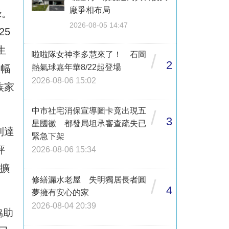
廠爭相布局
錄。
2026-08-05 14:47
25
生
啦啦隊女神李多慧來了！ 石岡
/
2
大幅
熱氣球嘉年華8/22起登場
2026-08-06 15:02
族家
中市社宅消保宣導圖卡竟出現五
/
3
星國徽 都發局坦承審查疏失已
到達
緊急下架
評
2026-08-06 15:34
擴
修繕漏水老屋 失明獨居長者圓
/
4
夢擁有安心的家
2026-08-04 20:39
協助