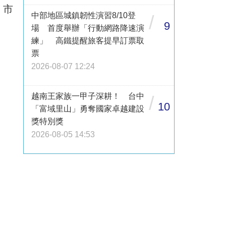
，市
中部地區城鎮韌性演習8/10登
/
9
場 首度舉辦「行動網路降速演
練」 高鐵提醒旅客提早訂票取
票
2026-08-07 12:24
越南王家族一甲子深耕！ 台中
/
10
「富域里山」勇奪國家卓越建設
獎特別獎
2026-08-05 14:53