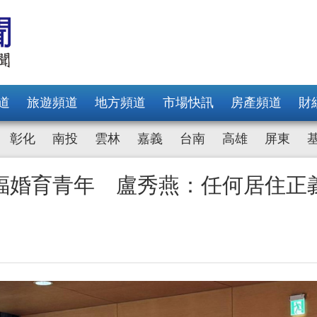
道
旅遊頻道
地方頻道
市場快訊
房產頻道
財
彰化
南投
雲林
嘉義
台南
高雄
屏東
福婚育青年 盧秀燕：任何居住正