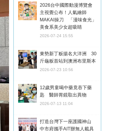
2026台中國際動漫博覽會
主視覺公布！人氣繪師
MAKAI操刀 「漫味食光」
美食系美少女超吸睛
2026-07-24 15:55
東勢新丁粄揚名大洋洲 30
斤龜粄首站到澳洲布里斯本
2026-07-23 10:56
12歲男童喝中藥竟吞下藥
匙 醫師胃鏡取出異物
2026-07-13 11:04
打造台灣下一座護國神山
中市府攜手AIT辦無人載具