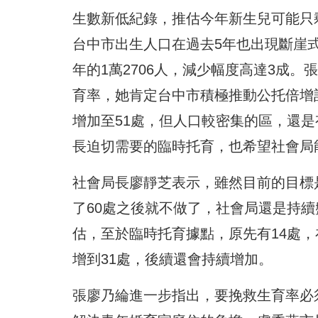
生數新低紀錄，推估今年新生兒可能只剩
台中市出生人口在過去5年也出現斷崖式下
年的1萬2706人，減少幅度高達3成
育率，她肯定台中市積極推動公托倍增計
增加至51處，但人口較密集的區，還
長迫切需要的臨時托育，也希望社會局
社會局長廖靜芝表示，雖然目前的目標
了60處之後就不做了，社會局還是持續
估，至於臨時托育據點，原先有14處
增到31處，後續還會持續增加。
張廖乃綸進一步指出，要挽救生育率必