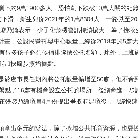
下約9萬1900多人，恐怕創下跌破10萬大關的紀
滑，新生兒從2021年的1萬8304人，一路跌至20
。張廖乃綸表示，少子化危機警訊持續擴大，為了挽救
畫，公設民營托嬰中心數量已經從2018年的5處
是有很多孩子必須候補排隊搶公托名額，此外，上班
能加快腳步擴增據點。
是於盧市長任期內將公托數量擴增至50處，但不會
盤點了16處有機會設立公托的場所，後續會進一步
，在張廖乃綸議員4月份提出爭取並建議後，已經快速
須拿出多元的辦法，除了擴增公共托育資源，也要