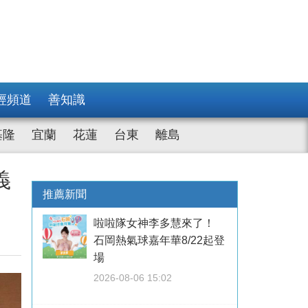
經頻道
善知識
基隆
宜蘭
花蓮
台東
離島
義
推薦新聞
啦啦隊女神李多慧來了！
石岡熱氣球嘉年華8/22起登
場
2026-08-06 15:02