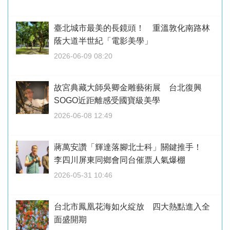
臺北城市最美的長鏡頭！ 重溫敦化南路林
蔭大道半世紀「電影美學」
2026-06-09 08:20
故宮典藏大師吳卿金雕藝術展 台北復興
SOGO近距離感受國寶級美學
2026-06-08 12:49
蔣萬安讚「輝達落腳北士科」關鍵推手！
李四川屏東同鄉會同台催票人氣爆棚
2026-05-31 10:46
台北市鳳凰花海如火綻放 四大熱點進入全
面盛開期