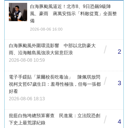
白海豚颱風逼近！北市8、9日恐飆9級陣
風、豪雨 蔣萬安指示「料敵從寬」全面整
備
2026-08-06 16:00
白海豚颱風外圍環流影響 中部以北防豪大
/
2
雨、沿海離島風強浪大留意巨浪
2026-08-08 10:59
電子手鐶貼「萊爾校長吃毒油」 陳佩琪放閃
/
3
祝柯文哲67歲生日：羞辱性極強，但每一張都
好看
2026-08-06 18:13
批藍白拖垮總預算審查 民進黨：立法院恐創
/
4
下史上最荒謬紀錄