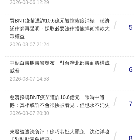
2026-08-06 12:29
買BNT疫苗遭詐10.6億元被控態度消極 慈濟
/
5
託律師再聲明：採取必要法律措施捍衛捐款大
眾權益
2026-08-07 21:24
中颱白海豚海警發布 對台灣北部海面將構成
/
6
威脅
2026-08-07 14:58
慈濟採購BNT疫苗遭詐10.6億元 陳時中遺
/
7
憾：真相或許不會很快被看見，但也永不消失
2026-08-07 20:30
東發號遭洗負評！徐巧芯扯大罷免 沈伯洋嗆
/
8
「別亂貼青鳥標籤」