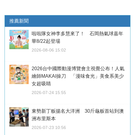
推薦新聞
啦啦隊女神李多慧來了！ 石岡熱氣球嘉年
華8/22起登場
2026-08-06 15:02
2026台中國際動漫博覽會主視覺公布！人氣
繪師MAKAI操刀 「漫味食光」美食系美少
女超吸睛
2026-07-24 15:55
東勢新丁粄揚名大洋洲 30斤龜粄首站到澳
洲布里斯本
2026-07-23 10:56