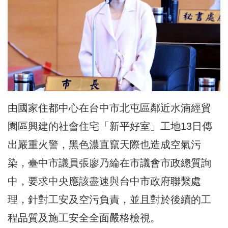
由國家住都中心在台中市北屯區鄰近水湳經貿
園區興建的社會住宅「新平好室」工地13日傳
出嚴重火警，黑色濃直竄天際也造成空氣污
染，臺中市議員張廖乃綸在市議會市政總質詢
中，要求中央應該盡速與台中市政府聯繫處
理，針對工安及空污負責，並且對於後續的工
程品質及施工安全全面嚴格檢視。