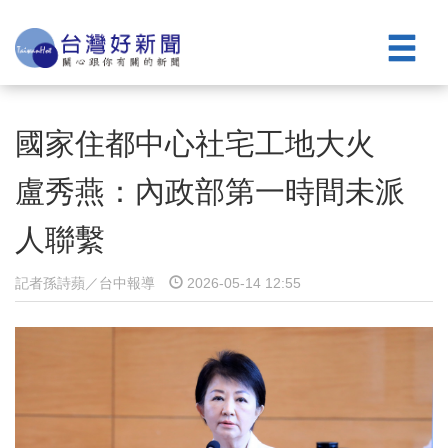
國家住都中心社宅工地大火
盧秀燕：內政部第一時間未派
人聯繫
記者孫詩蘋／台中報導
2026-05-14 12:55