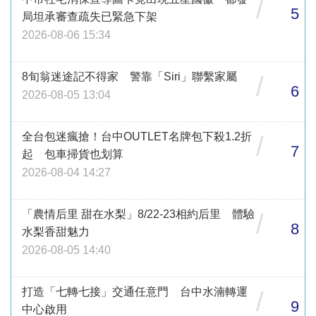
/
5
局坦承審查疏失已緊急下架
2026-08-06 15:34
8旬翁迷途記不得家 警靠「Siri」聯繫家屬
/
6
2026-08-05 13:04
全台包迷瘋搶！台中OUTLET名牌包下殺1.2折
/
7
起 包車掃貨也划算
2026-08-04 14:27
「農情后里 甜在水梨」8/22-23相約后里 體驗
/
8
水梨香甜魅力
2026-08-05 14:40
打造「七轉七接」交通任意門 台中水湳轉運
/
9
中心啟用