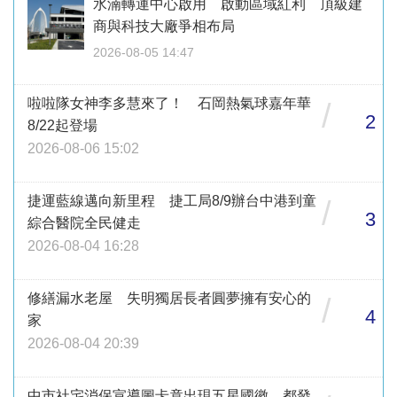
水湳轉運中心啟用 啟動區域紅利 頂級建
商與科技大廠爭相布局
2026-08-05 14:47
啦啦隊女神李多慧來了！ 石岡熱氣球嘉年華
/
2
8/22起登場
2026-08-06 15:02
捷運藍線邁向新里程 捷工局8/9辦台中港到童
/
3
綜合醫院全民健走
2026-08-04 16:28
修繕漏水老屋 失明獨居長者圓夢擁有安心的
/
4
家
2026-08-04 20:39
中市社宅消保宣導圖卡竟出現五星國徽 都發