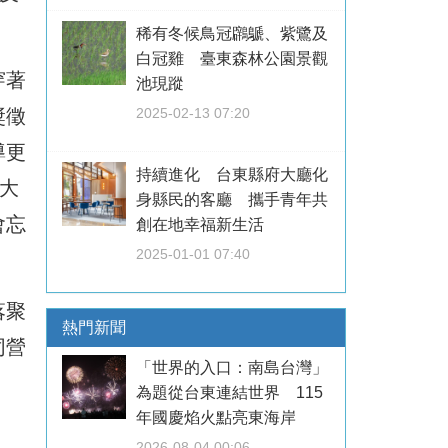
稀有冬候鳥冠鸊鷈、紫鷺及
白冠雞 臺東森林公園景觀
穿著
池現蹤
2025-02-13 07:20
獎徵
導更
持續進化 台東縣府大廳化
大
身縣民的客廳 攜手青年共
會忘
創在地幸福新生活
2025-01-01 07:40
落聚
熱門新聞
同營
「世界的入口：南島台灣」
為題從台東連結世界 115
年國慶焰火點亮東海岸
2026-08-04 00:06