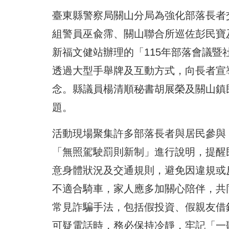
臺東縣警察局關山分局為強化部落長者
組警員巫兪霈、關山聯合所巡佐彭民寶
新福文健站辦理的「115年部落會議
透過大型手舉牌及互動方式，向長者宣
念。縣議員楊清順秘書胡展榮及關山鎮
題。
活動現場聚集許多部落長者與居民參與
「無照駕駛罰則新制」進行說明，提醒
意身體狀況及交通規則，避免因違規或
不適合騎車，家人應多加關心陪伴，共
常見詐騙手法，包括假投資、假親友借
可疑電話時，務必保持冷靜，牢記「一