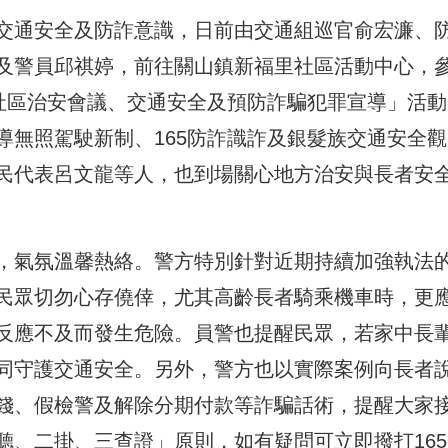
交通安全及防詐意識，日前由交通組巡官俞宏濂、
及警員邱祺婷，前往關山鎮新福里社區活動中心，
暨社區治安會議、交通安全及預防詐騙犯罪宣導」活動
導無照駕駛新制、165防詐識詐及銀髮族交通安全觀
民代表呂文龍等人，也到場關心地方治安與長者安
，氣氛溫馨熱絡。警方特別針對近期持續加強執法
民眾切勿心存僥倖，尤其高齡長者騎乘機車時，更
反應不及而發生危險。員警也提醒民眾，若家中長
同守護交通安全。另外，警方也以實際案例向長者
錢、假檢警及解除分期付款等詐騙話術，提醒大家
聽、二掛、三查證」原則，如有疑問可立即撥打165