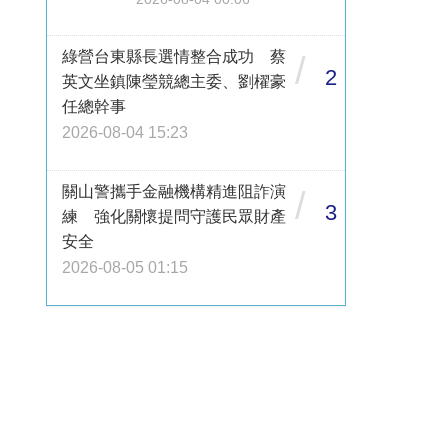
綠營台東縣長選情整合成功 蔡
/
2
英文坐鎮陳瑩競總主委、劉櫂豪
任總幹事
2026-08-04 15:23
關山警攜手金融機構精進阻詐演
/
3
練 強化關懷提問守護民眾財產
安全
2026-08-05 01:15