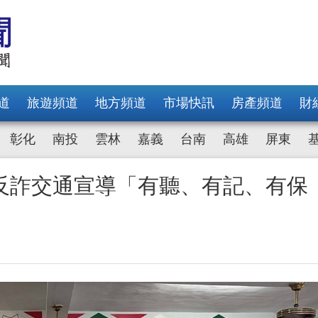
道
旅遊頻道
地方頻道
市場快訊
房產頻道
財
彰化
南投
雲林
嘉義
台南
高雄
屏東
反詐交通宣導「有聽、有記、有保