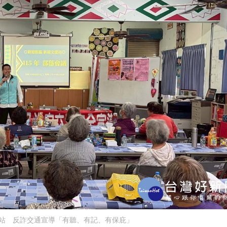
站 反詐交通宣導「有聽、有記、有保庇」