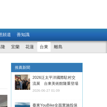
經頻道
善知識
基隆
宜蘭
花蓮
台東
離島
推薦新聞
2026泛太平洋國際駐村交
流展 台東美術館隆重登場
2026-06-27 01:09
臺東YouBike全面實施投保