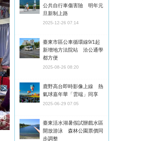
公共自行車傷害險 明年元
旦新制上路
2025-12-26 07:14
臺東市區公車循環線9/1起
新增地方法院站 洽公通學
都方便
2025-08-26 08:20
鹿野高台即時影像上線 熱
氣球嘉年華「雲端」同享
2025-06-29 07:05
臺東活水湖暑假試辦戲水區
開放游泳 森林公園票價同
步調整