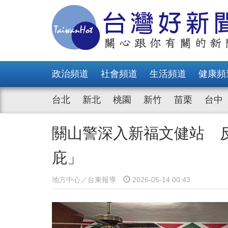
政治頻道
社會頻道
生活頻道
健康頻
台北
新北
桃園
新竹
苗栗
台中
關山警深入新福文健站 
庇」
地方中心／台東報導
2026-05-14 00:43