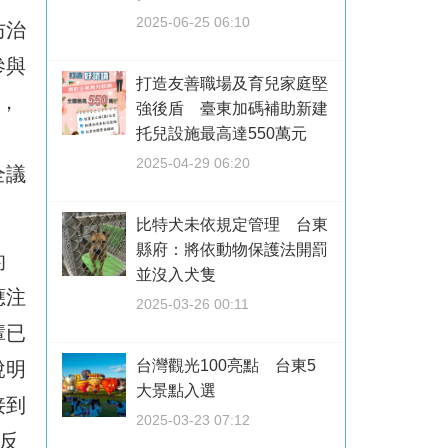
2025-06-25 06:10
防治
參與
打造友善職場及育兒家庭堅
，
強後盾 臺東加碼補助新建
托兒設施最高達550萬元
2025-04-29 06:20
全議
比特犬未依規定管理 台東
縣府：將依動物保護法開罰
的
並沒入犬隻
應注
2025-03-26 00:11
輩已
台灣觀光100亮點 台東5
說明
大景點入選
接到
2025-03-23 07:12
反