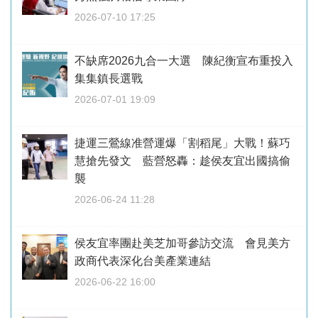
2026-07-10 17:25
不缺席2026九合一大選 陳紀衡宣布重投入
集集鎮長選戰
2026-07-01 19:09
捷運三鶯線准營運爆「割稻尾」大戰！蘇巧
慧搶先發文 藍營怒轟：趁侯友宜出國搞偷
襲
2026-06-24 11:28
侯友宜率團赴美芝加哥參訪交流 會見美方
政商代表深化台美產業連結
2026-06-22 16:00