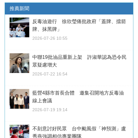
推薦新聞
反毒油遊行 徐欣瑩痛批政府「蓋牌、擋箭
牌、抹黑牌」
2026-07-26 10:55
中聯19批油品重新上架 許淑華認為恐令民
眾疑慮增大
2026-07-22 16:54
藍營4縣市首長合體 邀集召開地方反毒油
線上會議
2026-07-19 19:14
不刻意討好民眾 台中颱風假「神預測」盧
秀燕強調相信專業團隊