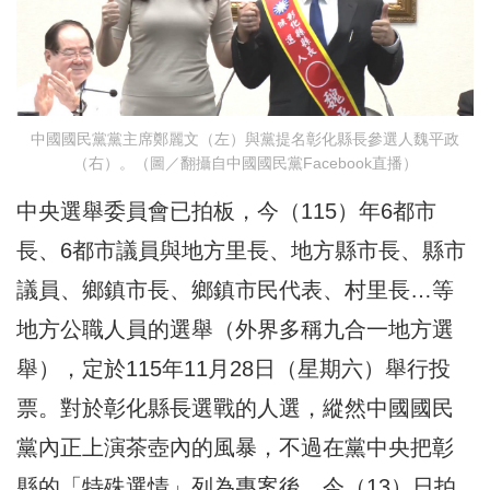
中國國民黨黨主席鄭麗文（左）與黨提名彰化縣長參選人魏平政
（右）。（圖／翻攝自中國國民黨Facebook直播）
中央選舉委員會已拍板，今（115）年6都市
長、6都市議員與地方里長、地方縣市長、縣市
議員、鄉鎮市長、鄉鎮市民代表、村里長…等
地方公職人員的選舉（外界多稱九合一地方選
舉），定於115年11月28日（星期六）舉行投
票。對於彰化縣長選戰的人選，縱然中國國民
黨內正上演茶壺內的風暴，不過在黨中央把彰
縣的「特殊選情」列為專案後，今（13）日拍