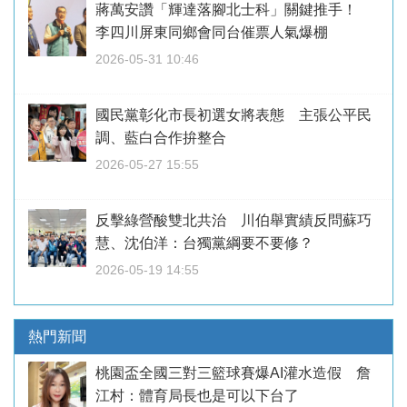
蔣萬安讚「輝達落腳北士科」關鍵推手！
李四川屏東同鄉會同台催票人氣爆棚
2026-05-31 10:46
國民黨彰化市長初選女將表態 主張公平民
調、藍白合作拚整合
2026-05-27 15:55
反擊綠營酸雙北共治 川伯舉實績反問蘇巧
慧、沈伯洋：台獨黨綱要不要修？
2026-05-19 14:55
熱門新聞
桃園盃全國三對三籃球賽爆AI灌水造假 詹
江村：體育局長也是可以下台了