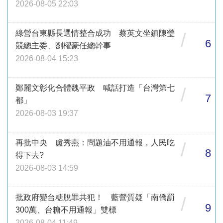
2026-08-05 22:03
綠營台東縣長選情整合成功 蔡英文坐鎮陳瑩
/
6
競總主委、劉櫂豪任總幹事
2026-08-04 15:23
鄭麗文彰化合體魏平政 喊話打造「台灣第七
/
7
都」
2026-08-03 19:37
再批中央 盧秀燕：問題油不用通報，人民吃
/
8
得下去?
2026-08-03 14:59
批政府變台糖脫罪共犯！ 藍營質疑「南僑罰
/
9
300萬、台糖不用通報」雙標
2026-08-04 11:49