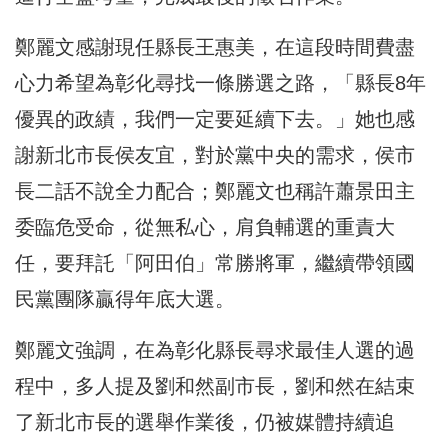
鄭麗文感謝現任縣長王惠美，在這段時間費盡
心力希望為彰化尋找一條勝選之路，「縣長8年
優異的政績，我們一定要延續下去。」她也感
謝新北市長侯友宜，對於黨中央的需求，侯市
長二話不說全力配合；鄭麗文也稱許蕭景田主
委臨危受命，從無私心，肩負輔選的重責大
任，要拜託「阿田伯」常勝將軍，繼續帶領國
民黨團隊贏得年底大選。
鄭麗文強調，在為彰化縣長尋求最佳人選的過
程中，多人提及劉和然副市長，劉和然在結束
了新北市長的選舉作業後，仍被媒體持續追