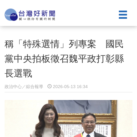
稱「特殊選情」列專案 國民
黨中央拍板徵召魏平政打彰縣
長選戰
政治中心／綜合報導
2026-05-13 16:34