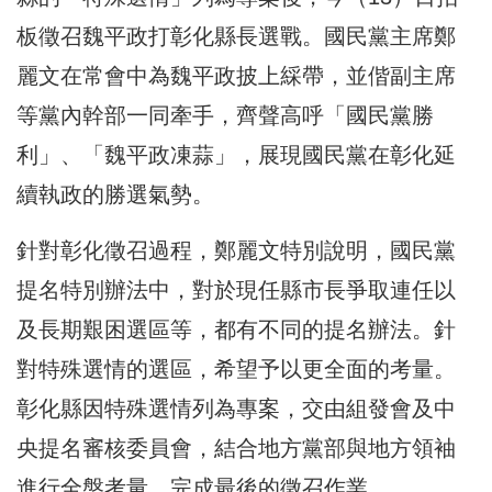
板徵召魏平政打彰化縣長選戰。國民黨主席鄭
麗文在常會中為魏平政披上綵帶，並偕副主席
等黨內幹部一同牽手，齊聲高呼「國民黨勝
利」、「魏平政凍蒜」，展現國民黨在彰化延
續執政的勝選氣勢。
針對彰化徵召過程，鄭麗文特別說明，國民黨
提名特別辦法中，對於現任縣市長爭取連任以
及長期艱困選區等，都有不同的提名辦法。針
對特殊選情的選區，希望予以更全面的考量。
彰化縣因特殊選情列為專案，交由組發會及中
央提名審核委員會，結合地方黨部與地方領袖
進行全盤考量，完成最後的徵召作業。