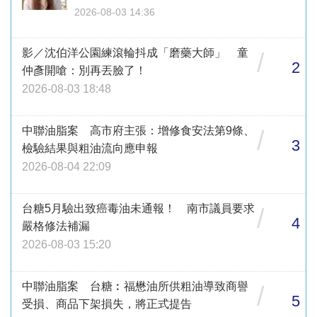
2026-08-03 14:36
影／沈伯洋公園練滾輪抖成「磨藥大師」 童
/
2
仲彥開嗆：別再丟臉了！
2026-08-03 18:48
中聯油脂案 高市府主張：增修食安法第9條、
/
3
檢驗結果與粗油流向應申報
2026-08-04 22:09
台糖5月驗出致癌毒油未通報！ 南市議員要求
/
4
嚴格修法補漏
2026-08-03 15:20
中聯油脂案 台糖︰福懋油所供粗油導致商譽
/
5
受損、商品下架損失，將正式提告