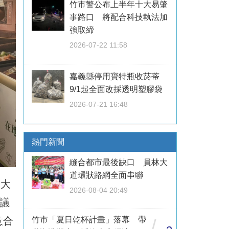
竹市警公布上半年十大易肇
事路口 將配合科技執法加
強取締
2026-07-22 11:58
嘉義縣停用寶特瓶收菸蒂
9/1起全面改採透明塑膠袋
2026-07-21 16:48
熱門新聞
縫合都市最後缺口 員林大
道環狀路網全面串聯
最大
2026-08-04 20:49
議
意合
竹市「夏日乾杯計畫」落幕 帶
/