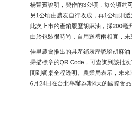
楊豐賓說明，契作的3公頃，每公頃約可
另1公頃由農友自行收成，再1公頃則透過具
此次上市的產銷履歷胡麻油，採200毫升
由於包裝很時尚，自用送禮兩相宜，未
佳里農會推出的具產銷履歷認證胡麻油，
掃描標章的QR Code，可查詢到該
間到餐桌全程透明。農業局表示，未來
6月24日在台北舉辦為期4天的國際食