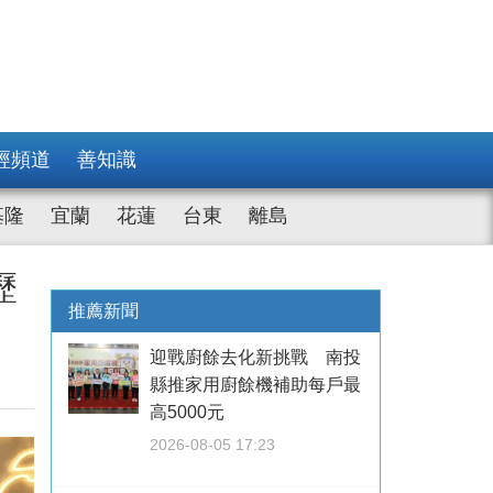
經頻道
善知識
基隆
宜蘭
花蓮
台東
離島
歷
推薦新聞
迎戰廚餘去化新挑戰 南投
縣推家用廚餘機補助每戶最
高5000元
2026-08-05 17:23