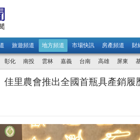
道
旅遊頻道
地方頻道
市場快訊
房產頻道
財
彰化
南投
雲林
嘉義
台南
高雄
屏東
 佳里農會推出全國首瓶具產銷履