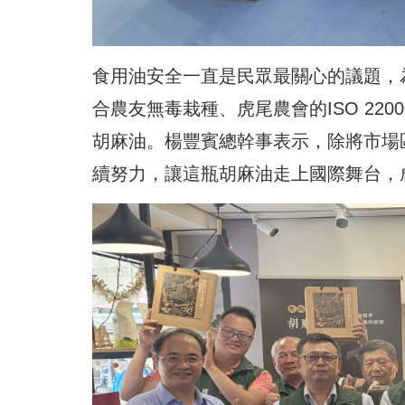
食用油安全一直是民眾最關心的議題，
合農友無毒栽種、虎尾農會的ISO 22
胡麻油。楊豐賓總幹事表示，除將市場
續努力，讓這瓶胡麻油走上國際舞台，