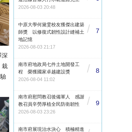
2026-08-03 20:48
中原大學何黛雯校友獲傑出建築
/
7
師獎 以修復式韌性設計縫補土
地記憶
2026-08-03 21:17
澤深
南市府地政局七件土地開發工
/
，栽
8
程 榮獲國家卓越建設獎
歷驗
2026-08-04 11:02
南市府慰問教召後備軍人 感謝
/
9
教召員辛勞厚植全民防衛韌性
2026-08-03 23:26
南市府展現治水決心 積極精進