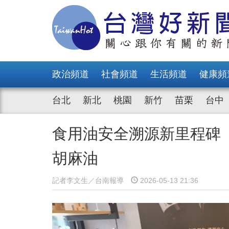
政治頻道
社會頻道
生活頻道
健康頻
台北
新北
桃園
新竹
苗栗
台中
食用油安全溯源新里程碑
胡麻油
記者李文生／台南報導
2026-05-13 21:36