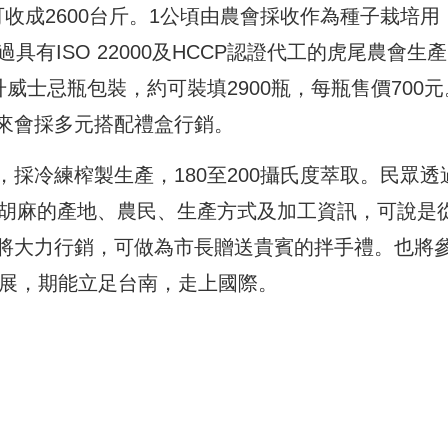
收成2600台斤。1公頃由農會採收作為種子栽培用
有ISO 22000及HCCP認證代工的虎尾農會生
威士忌瓶包裝，約可裝填2900瓶，每瓶售價700元
來會採多元搭配禮盒行銷。
採冷練榨製生產，180至200攝氏度萃取。民眾透
批次胡麻的產地、農民、生產方式及加工資訊，可說是
將大力行銷，可做為市長贈送貴賓的拌手禮。也將
品展，期能立足台南，走上國際。