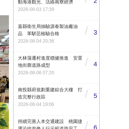
2
動海港觀光、活絡南寮經濟
2026-08-03 17:39
嘉縣衛生局抽驗源春製油廠油
/
3
品 苯駢芘檢驗合格
2026-08-04 20:36
大林蒲遷村進度穩健推進 安置
/
4
地街廓道路成型
2026-08-06 07:20
南投縣府規劃重建綜合大樓 打
/
5
造完整行政區
2026-08-04 19:06
持續完善人本交通建設 桃園捷
/
6
運沿線首條人行示範道路完工