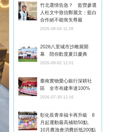
竹北選情告急？ 藍營參選
人杜文中致信鄭麗文：藍白
合作絕不能喪失尊嚴
2026-08-04 11:28
2026八里城市沙雕展開
幕 陪你歡度夏日慶典
2026-08-02 12:01
臺南實物愛心銀行深耕社
區 全市布建率達100%
2026-07-30 12:16
彰化長青幸福卡再升級 8
月起運動最高補助50點、
10月農漁會消費折抵200點