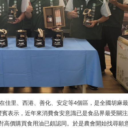
佈在佳里、西港、善化、安定等4個區，是全國胡麻
楊豐賓表示，近年來消費食安意識已是食品界最受關注
對高價購買食用油已頗認同。於是農會開始找尋願