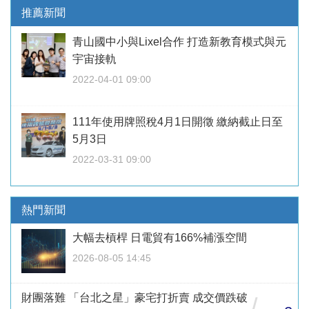
推薦新聞
青山國中小與Lixel合作 打造新教育模式與元
宇宙接軌
2022-04-01 09:00
111年使用牌照稅4月1日開徵 繳納截止日至
5月3日
2022-03-31 09:00
熱門新聞
大幅去槓桿 日電貿有166%補漲空間
2026-08-05 14:45
財團落難 「台北之星」豪宅打折賣 成交價跌破
/