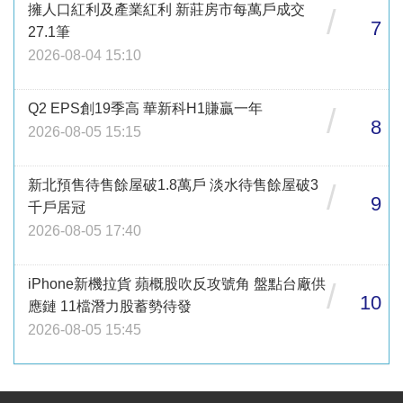
擁人口紅利及產業紅利 新莊房市每萬戶成交
/
7
27.1筆
2026-08-04 15:10
Q2 EPS創19季高 華新科H1賺贏一年
/
8
2026-08-05 15:15
新北預售待售餘屋破1.8萬戶 淡水待售餘屋破3
/
9
千戶居冠
2026-08-05 17:40
iPhone新機拉貨 蘋概股吹反攻號角 盤點台廠供
/
10
應鏈 11檔潛力股蓄勢待發
2026-08-05 15:45