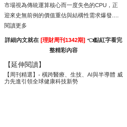
市場視為傳統運算核心而一度失色的CPU，正
迎來史無前例的價值重估與結構性需求爆發....
閱讀更多
詳細內文就在
[理財周刊1342期]
👈點
紅字
看完
整精彩內容
【延伸閱讀】
【周刊精選】- 橫跨醫療、生技、AI與半導體 威
力先進引領全球健康科技新勢