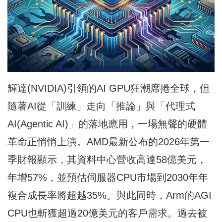
輝達(NVIDIA)引領的AI GPU狂潮席捲全球，但
隨著AI從「訓練」走向「推論」與「代理式
AI(Agentic AI)」的落地應用，一場無聲的硬體
革命正悄悄上演。AMD最新公布的2026年第一
季財報顯示，其資料中心營收高達58億美元，
年增57%，並預估伺服器CPU市場到2030年年
複合成長率將超越35%。與此同時，Arm的AGI
CPU也斬獲超過20億美元的客戶需求。過去被