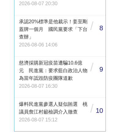
2026-08-07 20:30
承認20%標準是他裁示！姜至剛
/
8
蓋牌一個月 國民黨要求「下台
查辦」
2026-08-06 14:06
慈濟採購新冠疫苗遭騙10.6億
/
9
元 民進黨：要求藍白政治人物
為當年詆毀防疫團隊道歉
2026-08-07 16:30
爆料民進黨參選人疑似賄選 桃
/
10
議員詹江村籲檢調介入徹查
2026-08-07 15:12