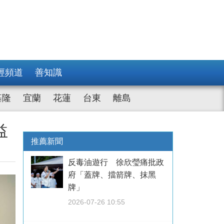
經頻道
善知識
基隆
宜蘭
花蓮
台東
離島
益
推薦新聞
反毒油遊行 徐欣瑩痛批政
府「蓋牌、擋箭牌、抹黑
牌」
2026-07-26 10:55