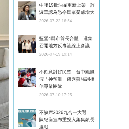
中聯19批油品重新上架 許
淑華認為恐令民眾疑慮增大
2026-07-22 16:54
藍營4縣市首長合體 邀集
召開地方反毒油線上會議
2026-07-19 19:14
不刻意討好民眾 台中颱風
假「神預測」盧秀燕強調相
信專業團隊
2026-07-10 17:25
不缺席2026九合一大選
陳紀衡宣布重投入集集鎮長
選戰