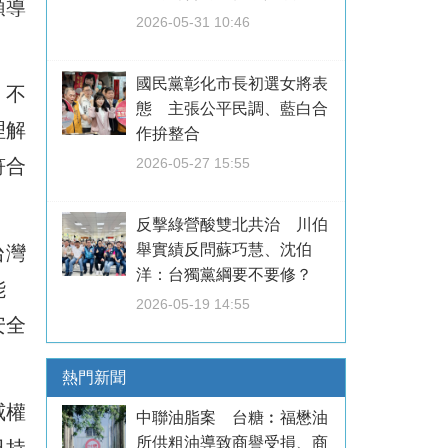
領導
2026-05-31 10:46
國民黨彰化市長初選女將表
，不
態 主張公平民調、藍白合
理解
作拚整合
符合
2026-05-27 15:55
反擊綠營酸雙北共治 川伯
舉實績反問蘇巧慧、沈伯
台灣
洋：台獨黨綱要不要修？
能
2026-05-19 14:55
安全
熱門新聞
威權
中聯油脂案 台糖︰福懋油
所供粗油導致商譽受損、商
已持