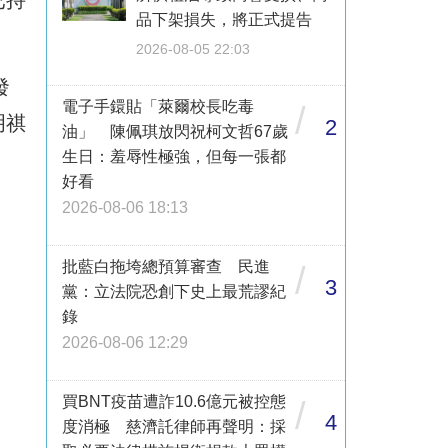
品下架損失，將正式提告
2026-08-05 22:03
發
電子手鐶貼「萊爾校長吃毒
/
明祺
2
油」 陳佩琪放閃祝柯文哲67歲
生日：羞辱性極強，但每一張都
好看
2026-08-06 18:13
批藍白拖垮總預算審查 民進
/
3
黨：立法院恐創下史上最荒謬紀
錄
2026-08-06 12:29
買BNT疫苗遭詐10.6億元被控態
/
4
度消極 慈濟託律師再聲明：採