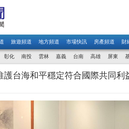
道
旅遊頻道
地方頻道
市場快訊
房產頻道
財
彰化
南投
雲林
嘉義
台南
高雄
屏東
維護台海和平穩定符合國際共同利