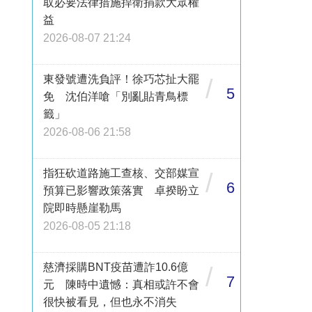
取必要法律措施捍衛捐款大眾權
益
2026-08-07 21:24
東發號遭洗負評！徐巧芯扯大罷
/
5
免 沈伯洋嗆「別亂貼青鳥標
籤」
2026-08-06 21:58
指狂砍道路施工查核、交部媒宣
/
6
預算已影響政策落實 卓揆盼立
院即時懸崖勒馬
2026-08-05 21:18
慈濟採購BNT疫苗遭詐10.6億
/
7
元 陳時中遺憾：真相或許不會
很快被看見，但也永不消失