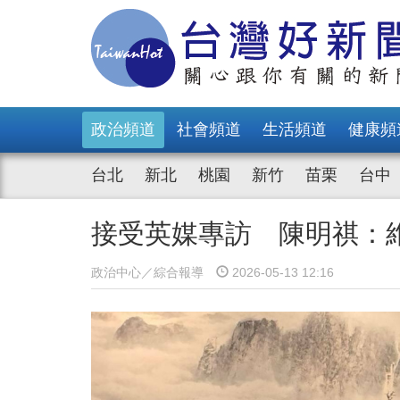
政治頻道
社會頻道
生活頻道
健康頻
台北
新北
桃園
新竹
苗栗
台中
接受英媒專訪 陳明祺：
政治中心／綜合報導
2026-05-13 12:16