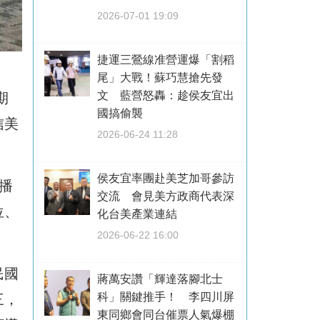
2026-07-01 19:09
捷運三鶯線准營運爆「割稻
尾」大戰！蘇巧慧搶先發
文 藍營怒轟：趁侯友宜出
期
國搞偷襲
信美
2026-06-24 11:28
侯友宜率團赴美芝加哥參訪
日播
交流 會見美方政商代表深
位、
化台美產業連結
2026-06-22 16:00
民國
蔣萬安讚「輝達落腳北士
科」關鍵推手！ 李四川屏
三，
東同鄉會同台催票人氣爆棚