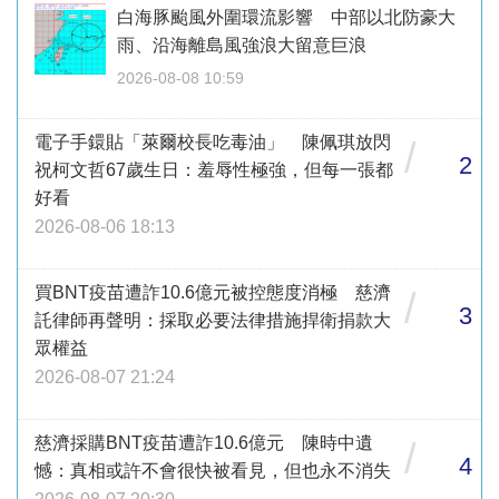
白海豚颱風外圍環流影響 中部以北防豪大
雨、沿海離島風強浪大留意巨浪
2026-08-08 10:59
電子手鐶貼「萊爾校長吃毒油」 陳佩琪放閃
/
2
祝柯文哲67歲生日：羞辱性極強，但每一張都
好看
2026-08-06 18:13
買BNT疫苗遭詐10.6億元被控態度消極 慈濟
/
3
託律師再聲明：採取必要法律措施捍衛捐款大
眾權益
2026-08-07 21:24
慈濟採購BNT疫苗遭詐10.6億元 陳時中遺
/
4
憾：真相或許不會很快被看見，但也永不消失