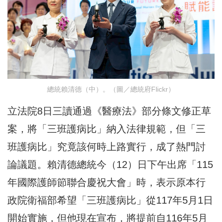
總統賴清德（中）。（圖／總統府Flickr）
立法院8日三讀通過《醫療法》部分條文修正草
案，將「三班護病比」納入法律規範，但「三
班護病比」究竟該何時上路實行，成了熱門討
論議題。賴清德總統今（12）日下午出席「115
年國際護師節聯合慶祝大會」時，表示原本行
政院衛福部希望「三班護病比」從117年5月1日
開始實施，但他現在宣布，將提前自116年5月