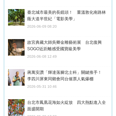
臺北城市最美的長鏡頭！ 重溫敦化南路林
蔭大道半世紀「電影美學」
2026-06-09 08:20
故宮典藏大師吳卿金雕藝術展 台北復興
SOGO近距離感受國寶級美學
2026-06-08 12:49
蔣萬安讚「輝達落腳北士科」關鍵推手！
李四川屏東同鄉會同台催票人氣爆棚
2026-05-31 10:46
台北市鳳凰花海如火綻放 四大熱點進入全
面盛開期