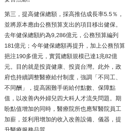
第三，提高健保總額，採高推估成長率5.5％，
並將原本應由公務預算支出的項目移出健保。
去年健保總額約為9,286億元，公務預算編列
181億元；今年健保總額再提升，加上公務預算
挹注190多億元，實質總額規模已達1兆82億
元。目的就是投資健康、投資台灣。此外，政
府也持續調整醫療給付制度，強調「不同工、
不同酬」，提高困難手術給付點數、保障點
值，以改善內外婦兒四大科人才流失問題。期
盼點值增加的同時，醫療院所也應幫醫院員工
加薪，並利用增加的收入改善設備、儀器，提
升醫療服務品質。