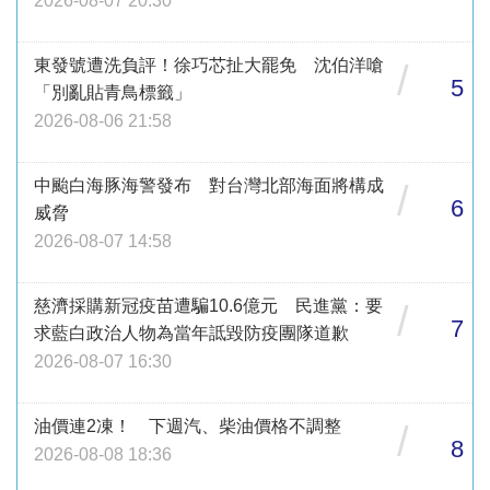
2026-08-07 20:30
東發號遭洗負評！徐巧芯扯大罷免 沈伯洋嗆
/
5
「別亂貼青鳥標籤」
2026-08-06 21:58
中颱白海豚海警發布 對台灣北部海面將構成
/
6
威脅
2026-08-07 14:58
慈濟採購新冠疫苗遭騙10.6億元 民進黨：要
/
7
求藍白政治人物為當年詆毀防疫團隊道歉
2026-08-07 16:30
油價連2凍！ 下週汽、柴油價格不調整
/
8
2026-08-08 18:36