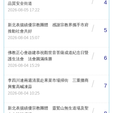
/
4
品質安全街道
2026-08-05 17:22
新北表揚績優宗教團體 感謝宗教界攜手市府
/
5
推動社會共好
2026-08-04 15:07
佛教正心會啟建恭祝觀世音菩薩成道紀念日暨
/
6
護生法會 法會圓滿殊勝
2026-08-04 15:29
李四川連兩週清晨赴果菜市場掃街 三重攤商
/
7
興奮高喊凍蒜
2026-08-04 10:25
新北表揚績優宗教團體 靈鷲山無生道場及聖
/