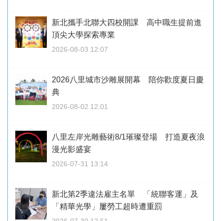
新北攜手北聯大四校開課 高中職生提前進
頂尖大學探索專業
2026-08-03 12:07
2026八里城市沙雕展開幕 陪你歡度夏日慶
典
2026-08-02 12:01
八里左岸光雕藝術8/1璀璨登場 打造夏夜浪
漫光影盛宴
2026-07-31 13:14
新北第2季違法雇主名單 「統聯客運」及
「精華光學」屢勞工超時遭重罰