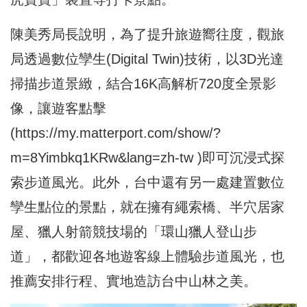
陳美秀局長說明，為了提升旅遊嚮往度，觀旅
局透過數位孿生(Digital Twin)技術，以3D光達
掃描步道景緻，結合16K高解析720度全景影
像，讓遊客點擊
(
https://my.matterport.com/show/?
m=8Yimbkq1KRw&lang=zh-tw
)即可沉浸式探
索步道風光。此外，台中還有另一處建置數位
孿生點位的景點，就在擁有繩索橋、半穴居家
屋、獵人射箭競技場的「環山獵人登山步
道」，都歡迎各地遊客線上體驗步道風光，也
推薦安排行程、實地造訪台中山林之美。