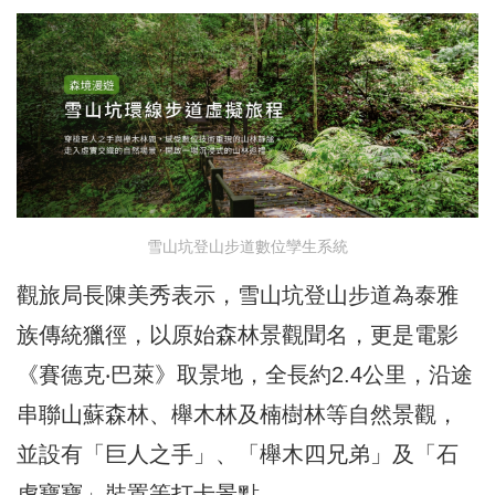
雪山坑登山步道數位孿生系統
觀旅局長陳美秀表示，雪山坑登山步道為泰雅
族傳統獵徑，以原始森林景觀聞名，更是電影
《賽德克‧巴萊》取景地，全長約2.4公里，沿途
串聯山蘇森林、櫸木林及楠樹林等自然景觀，
並設有「巨人之手」、「櫸木四兄弟」及「石
虎寶寶」裝置等打卡景點。