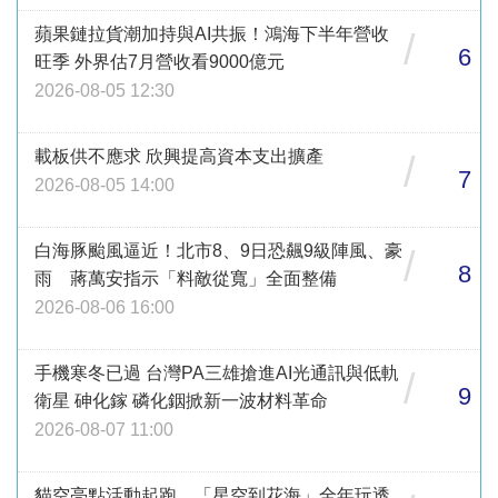
蘋果鏈拉貨潮加持與AI共振！鴻海下半年營收
/
6
旺季 外界估7月營收看9000億元
2026-08-05 12:30
載板供不應求 欣興提高資本支出擴產
/
7
2026-08-05 14:00
白海豚颱風逼近！北市8、9日恐飆9級陣風、豪
/
8
雨 蔣萬安指示「料敵從寬」全面整備
2026-08-06 16:00
手機寒冬已過 台灣PA三雄搶進AI光通訊與低軌
/
9
衛星 砷化鎵 磷化銦掀新一波材料革命
2026-08-07 11:00
貓空亮點活動起跑 「星空到花海」全年玩透