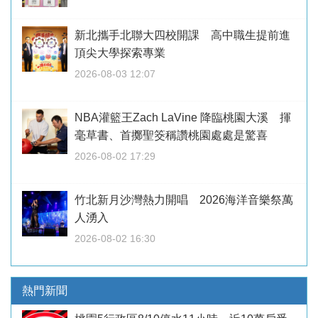
新北攜手北聯大四校開課 高中職生提前進
頂尖大學探索專業
2026-08-03 12:07
NBA灌籃王Zach LaVine 降臨桃園大溪 揮
毫草書、首擲聖筊稱讚桃園處處是驚喜
2026-08-02 17:29
竹北新月沙灣熱力開唱 2026海洋音樂祭萬
人湧入
2026-08-02 16:30
熱門新聞