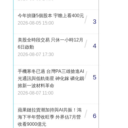
今年拚賺5個股本 宇瞻上看400元
/
3
2026-08-05 15:00
美股全時段交易 只休一小時12月
/
4
6日啟動
2026-08-07 17:30
手機寒冬已過 台灣PA三雄搶進AI
/
5
光通訊與低軌衛星 砷化鎵 磷化銦
掀新一波材料革命
2026-08-07 11:00
蘋果鏈拉貨潮加持與AI共振！鴻
/
6
海下半年營收旺季 外界估7月營
收看9000億元