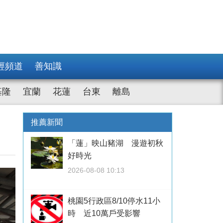
經頻道
善知識
基隆
宜蘭
花蓮
台東
離島
推薦新聞
「蓮」映山豬湖 漫遊初秋
好時光
2026-08-08 10:13
桃園5行政區8/10停水11小
時 近10萬戶受影響