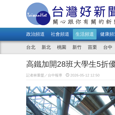
政治頻道
社會頻道
生活頻道
健康頻
台北
新北
桃園
新竹
苗栗
台中
高鐵加開28班大學生5折優
記者林重鎣／台中報導
2026-05-12 12:50