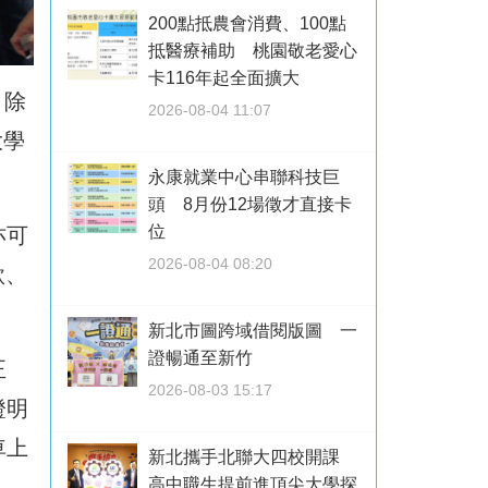
200點抵農會消費、100點
抵醫療補助 桃園敬老愛心
卡116年起全面擴大
，除
2026-08-04 11:07
大學
永康就業中心串聯科技巨
頭 8月份12場徵才直接卡
位
亦可
2026-08-04 08:20
款、
新北市圖跨域借閱版圖 一
證暢通至新竹
正
2026-08-03 15:17
證明
車上
新北攜手北聯大四校開課
高中職生提前進頂尖大學探