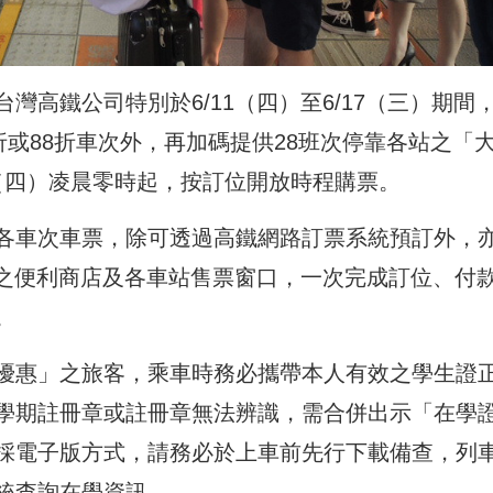
高鐵公司特別於6/11（四）至6/17（三）期間
折或88折車次外，再加碼提供28班次停靠各站之「
4（四）凌晨零時起，按訂位開放時程購票。
各車次車票，除可透過高鐵網路訂票系統預訂外，
合作之便利商店及各車站售票窗口，一次完成訂位、付
。
優惠」之旅客，乘車時務必攜帶本人有效之學生證
學期註冊章或註冊章無法辨識，需合併出示「在學
採電子版方式，請務必於上車前先行下載備查，列
統查詢在學資訊。