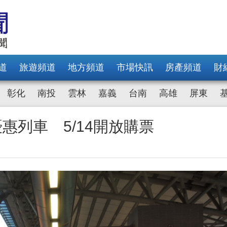
道
旅遊頻道
地方頻道
市場快訊
房產頻道
財
彰化
南投
雲林
嘉義
台南
高雄
屏東
惠列車 5/14開放購票