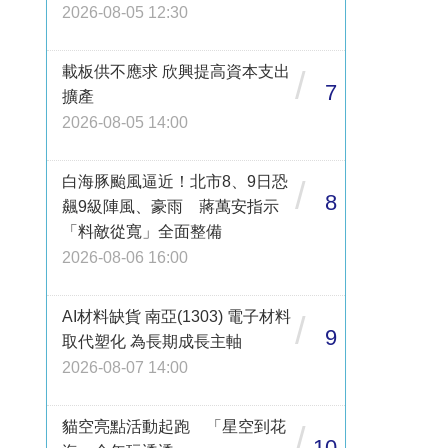
2026-08-05 12:30
載板供不應求 欣興提高資本支出
/
7
擴產
2026-08-05 14:00
白海豚颱風逼近！北市8、9日恐
/
8
飆9級陣風、豪雨 蔣萬安指示
「料敵從寬」全面整備
2026-08-06 16:00
AI材料缺貨 南亞(1303) 電子材料
/
9
取代塑化 為長期成長主軸
2026-08-07 14:00
貓空亮點活動起跑 「星空到花
/
10