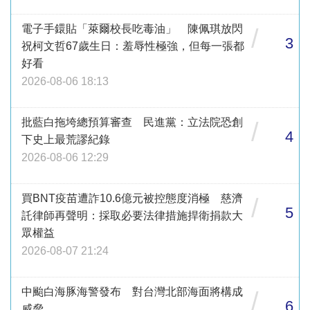
電子手鐶貼「萊爾校長吃毒油」 陳佩琪放閃
/
3
祝柯文哲67歲生日：羞辱性極強，但每一張都
好看
2026-08-06 18:13
批藍白拖垮總預算審查 民進黨：立法院恐創
/
4
下史上最荒謬紀錄
2026-08-06 12:29
買BNT疫苗遭詐10.6億元被控態度消極 慈濟
/
5
託律師再聲明：採取必要法律措施捍衛捐款大
眾權益
2026-08-07 21:24
中颱白海豚海警發布 對台灣北部海面將構成
/
6
威脅