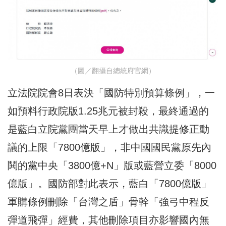
（圖／翻攝自總統府官網）
立法院院會8日表決「國防特別預算條例」，一
如預料行政院版1.25兆元被封殺，最終通過的
是藍白立院黨團當天早上才做出共識提修正動
議的上限「7800億版」，非中國國民黨原先內
鬨的黨中央「3800億+N」版或藍營立委「8000
億版」。國防部對此表示，藍白「7800億版」
軍購條例刪除「台灣之盾」骨幹「強弓中程反
彈道飛彈」經費，其他刪除項目亦影響國內無