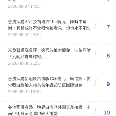
2026-08-07 14:58
慈濟採購BNT疫苗遭詐10.6億元 陳時中遺
/
7
憾：真相或許不會很快被看見，但也永不消失
2026-08-07 20:30
東發號遭洗負評！徐巧芯扯大罷免 沈伯洋嗆
/
8
「別亂貼青鳥標籤」
2026-08-06 21:58
慈濟採購新冠疫苗遭騙10.6億元 民進黨：要
/
9
求藍白政治人物為當年詆毀防疫團隊道歉
2026-08-07 16:30
各地高溫炎熱 晚起白海豚外圍雲系接近 中
/
10
南部明晨留意局部較大雨勢