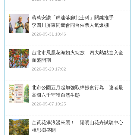
蔣萬安讚「輝達落腳北士科」關鍵推手！
李四川屏東同鄉會同台催票人氣爆棚
2026-05-31 10:46
台北市鳳凰花海如火綻放 四大熱點進入全
面盛開期
2026-05-29 17:02
北市公園五月起加強取締餵食行為 違者最
高罰六千守護自然生態
2026-05-07 10:25
金黃花瀑浪漫來襲！ 陽明山花卉試驗中心
相思樹盛開