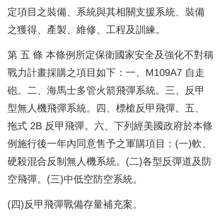
定項目之裝備、系統與其相關支援系統、裝備
之獲得、產製、維修、工程及訓練。
第 五 條 本條例所定保衛國家安全及強化不對稱
戰力計畫採購之項目如下：一、M109A7 自走
砲。二、海馬士多管火箭飛彈系統。三、反甲
型無人機飛彈系統。四、標槍反甲飛彈。五、
拖式 2B 反甲飛彈。六、下列經美國政府於本條
例施行後一年內同意售予之軍購項目：(一)軟、
硬殺混合反制無人機系統。(二)各型反彈道及防
空飛彈。(三)中低空防空系統。
(四)反甲飛彈戰備存量補充案。