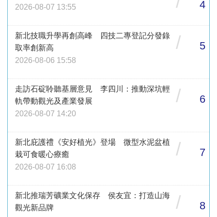
/
4
2026-08-07 13:55
新北技職升學再創高峰 四技二專登記分發錄
/
5
取率創新高
2026-08-06 15:58
走訪石碇聆聽基層意見 李四川：推動深坑輕
/
6
軌帶動觀光及產業發展
2026-08-07 14:20
新北庇護禮《安好植光》登場 微型水泥盆植
/
7
栽可食暖心療癒
2026-08-07 16:08
新北推瑞芳礦業文化保存 侯友宜：打造山海
/
8
觀光新品牌