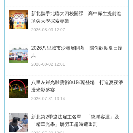
新北攜手北聯大四校開課 高中職生提前進
頂尖大學探索專業
2026-08-03 12:07
2026八里城市沙雕展開幕 陪你歡度夏日慶
典
2026-08-02 12:01
八里左岸光雕藝術8/1璀璨登場 打造夏夜浪
漫光影盛宴
2026-07-31 13:14
新北第2季違法雇主名單 「統聯客運」及
「精華光學」屢勞工超時遭重罰
2026-07-30 12:51