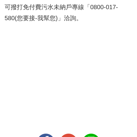
可撥打免付費污水未納戶專線「0800-017-
580(您要接-我幫您)」洽詢。