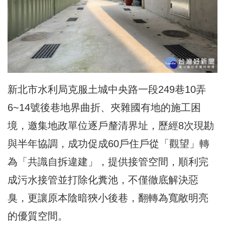
新北市水利局克服土城中央路一段249巷10弄
6~14號後巷地界曲折、夾雜國有地的施工困
境，邀集地政單位逐戶釐清界址，歷經8次現勘
與半年協調，成功促成60戶住戶從「觀望」轉
為「共識自拆違建」，提供接管空間，順利完
成污水接管並打除化糞池，不僅徹底解決惡
臭，更讓原本陰暗狹小後巷，翻轉為寬敞
明亮
的優質空間
。