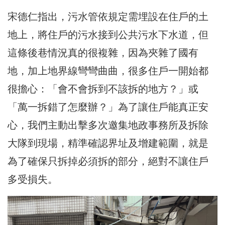
宋德仁指出，污水管依規定需埋設在住戶的土
地上，將住戶的污水接到公共污水下水道，但
這條後巷情況真的很複雜，因為夾雜了國有
地，加上地界線彎彎曲曲，很多住戶一開始都
很擔心：「會不會拆到不該拆的地方？」或
「萬一拆錯了怎麼辦？」為了讓住戶能真正安
心，我們主動出擊多次邀集地政事務所及拆除
大隊到現場，精準確認界址及增建範圍，就是
為了確保只拆掉必須拆的部分，絕對不讓住戶
多受損失。