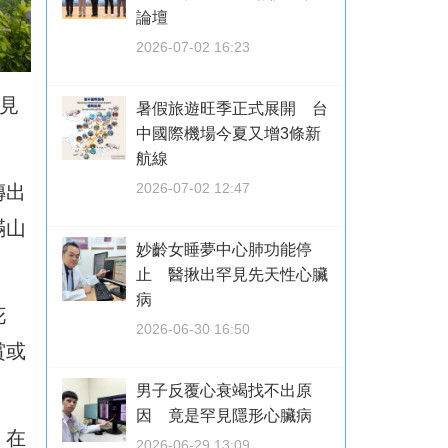
論壇
2026-07-02 16:23
見
暑假旅遊旺季正式展開 台
中國際機場今夏又增3條新
。
航線
2026-07-02 12:47
傳出
滿山
妙齡女睡夢中心肺功能停
止 醫揪出罕見先天性心臟
病
花
2026-06-30 16:50
賞或
男子反覆心衰竭找不出原
因 竟是罕見隱形心臟病
，在
2026-06-29 13:09