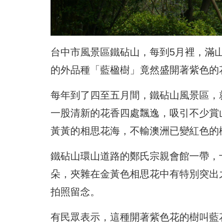
台中市風景區鐵砧山，每到5月裡，滿
的外品種「藍楹樹」竟然盛開著紫色的
每年到了四至五月間，鐵砧山風景區，
一股清新的花香四處飄逸，吸引不少賞
黃黃的相思花海，不輸澳洲已變紅色的
鐵砧山環山道路的鄭氏宗親會館一帶，
朵，夾雜在金黃色相思花中有特別突出
拍照留念。
有民眾表示，這種開著紫色花的樹叫藍