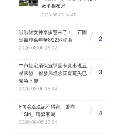
廠爭相布局
2026-08-05 14:47
啦啦隊女神李多慧來了！ 石岡
/
2
熱氣球嘉年華8/22起登場
2026-08-06 15:02
中市社宅消保宣導圖卡竟出現五
/
3
星國徽 都發局坦承審查疏失已
緊急下架
2026-08-06 15:34
8旬翁迷途記不得家 警靠
/
4
「Siri」聯繫家屬
2026-08-05 13:04