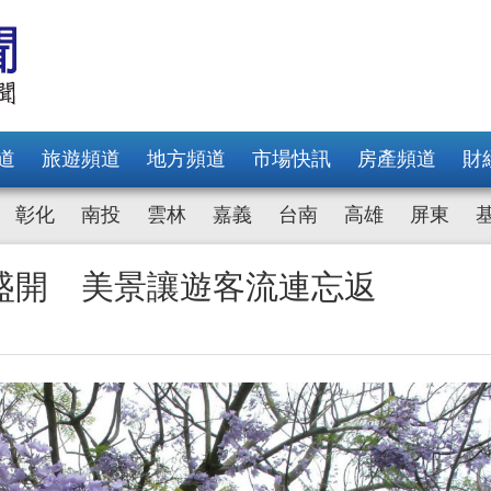
道
旅遊頻道
地方頻道
市場快訊
房產頻道
財
彰化
南投
雲林
嘉義
台南
高雄
屏東
盛開 美景讓遊客流連忘返