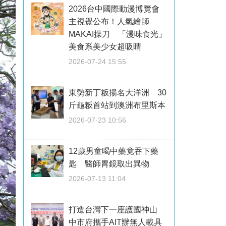
2026台中國際動漫博覽會
主視覺公布！人氣繪師
MAKAI操刀 「漫味食光」
美食系美少女超吸睛
2026-07-24 15:55
東勢新丁粄揚名大洋洲 30
斤龜粄首站到澳洲布里斯本
2026-07-23 10:56
12歲男童喝中藥竟吞下藥
匙 醫師胃鏡取出異物
2026-07-13 11:04
打造台灣下一座護國神山
中市府攜手AIT辦無人載具