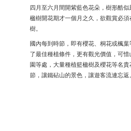
四月至六月間開紫藍色花朵，樹形酷似
楹樹開花期才一個月之久，欲觀賞必須
樹。
國內每到時節，即有櫻花、桐花或楓葉
了最佳種植條件，更有觀光價值，可惜
園等處，大量種植籃楹樹及櫻花等名貴
節，讓鐵砧山的景色，讓遊客流連忘返