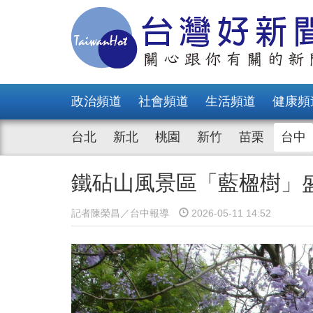
政治頻道
社會頻道
生活頻道
健康頻
台北
新北
桃園
新竹
苗栗
台中
鐵砧山風景區「藍楹樹」
記者陳榮昌／台中報導
2026-05-11 14:52