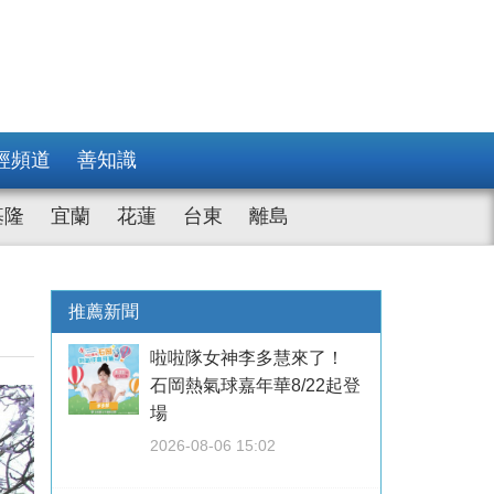
經頻道
善知識
基隆
宜蘭
花蓮
台東
離島
推薦新聞
啦啦隊女神李多慧來了！
石岡熱氣球嘉年華8/22起登
場
2026-08-06 15:02