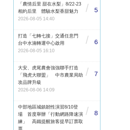
「農情后里 甜在水梨」8/22-23
/
5
相約后里 體驗水梨香甜魅力
2026-08-05 14:40
打造「七轉七接」交通任意門
/
6
台中水湳轉運中心啟用
2026-08-05 16:10
大安、虎尾農會強強聯手打造
/
7
「飛虎大聯盟」 中市農業局助
攻品牌升級
2026-08-06 14:09
中部地區城鎮韌性演習8/10登
/
8
場 首度舉辦「行動網路降速演
練」 高鐵提醒旅客提早訂票取
票