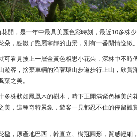
山花開，是一年中最具美麗色彩時刻，最近10多株少
花朵，點輟了艷麗寧靜的山景，別有一番閒情逸緻
就可看見披上一層金黃色相思小花朵，深林中不時
山遊客，捨棄車輛的沿著環山步道步行上山，欣賞
楓葉之美。
十多株狀如鳳凰木的樹木，時下正開滿紫色極美的
之美，這種奇特景象，遊客一見都忍不住的停留觀
花楹，原產地巴西，幹直立、樹冠圓形，質感輕細