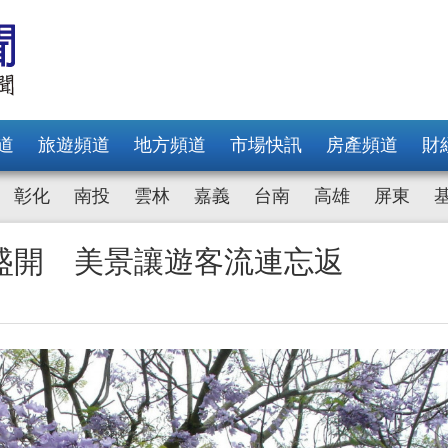
道
旅遊頻道
地方頻道
市場快訊
房產頻道
財
彰化
南投
雲林
嘉義
台南
高雄
屏東
盛開 美景讓遊客流連忘返