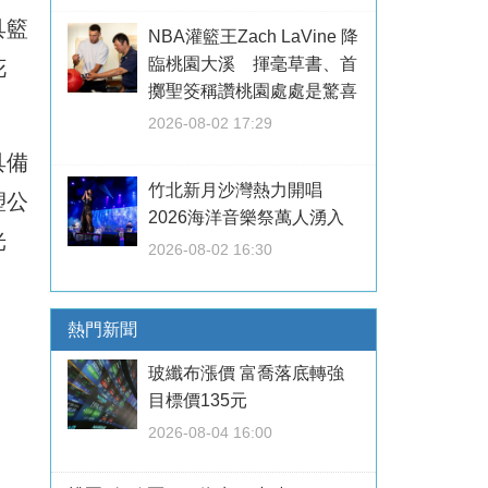
具籃
NBA灌籃王Zach LaVine 降
臨桃園大溪 揮毫草書、首
花
擲聖筊稱讚桃園處處是驚喜
2026-08-02 17:29
具備
竹北新月沙灣熱力開唱
塑公
2026海洋音樂祭萬人湧入
光
2026-08-02 16:30
熱門新聞
玻纖布漲價 富喬落底轉強
目標價135元
2026-08-04 16:00