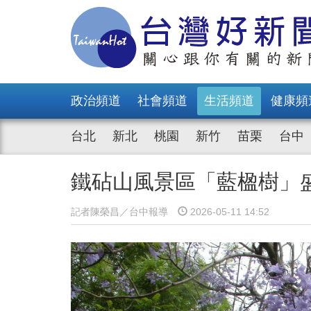
政治頻道
社會頻道
生活頻道
健康頻
台北
新北
桃園
新竹
苗栗
台中
鐵砧山風景區「藍楹樹」
記者陳榮昌／台中報導
2026-05-11 14:52