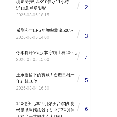
桃園5行政區8/10停水11小時
/
2
近10萬戶受影響
2026-08-06 18:15
威剛今年EPS年增率將逾500%
/
3
2026-08-05 14:00
今年拚賺5個股本 宇瞻上看400元
/
4
2026-08-05 15:00
王永慶留下的寶藏！台塑四雄一
/
5
年狂飆10倍
2026-08-04 16:30
140億美元軍售引爆美台聯防 麥
/
6
考爾拋重磅訊號！防空飛彈與無
人機台美共同生產大轉型