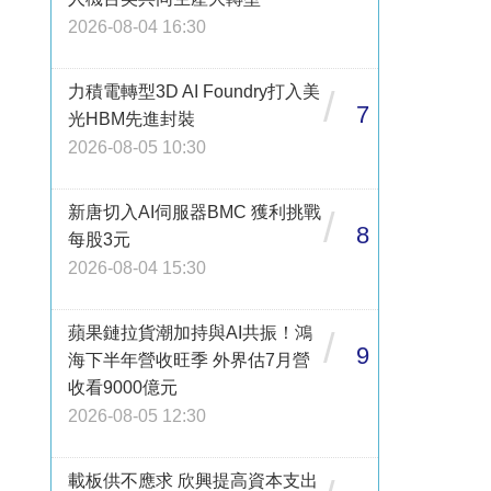
2026-08-04 16:30
力積電轉型3D AI Foundry打入美
/
7
光HBM先進封裝
2026-08-05 10:30
新唐切入AI伺服器BMC 獲利挑戰
/
8
每股3元
2026-08-04 15:30
蘋果鏈拉貨潮加持與AI共振！鴻
/
9
海下半年營收旺季 外界估7月營
收看9000億元
2026-08-05 12:30
載板供不應求 欣興提高資本支出