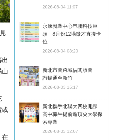
2026-08-04 11:07
永康就業中心串聯科技巨
見
頭 8月份12場徵才直接卡
位
。
2026-08-04 08:20
傳出
新北市圖跨域借閱版圖 一
滿山
證暢通至新竹
2026-08-03 15:17
花
新北攜手北聯大四校開課
賞或
高中職生提前進頂尖大學探
索專業
2026-08-03 12:07
，在