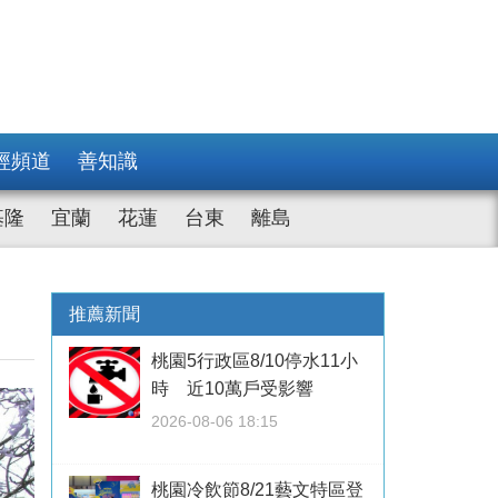
經頻道
善知識
基隆
宜蘭
花蓮
台東
離島
推薦新聞
桃園5行政區8/10停水11小
時 近10萬戶受影響
2026-08-06 18:15
桃園冷飲節8/21藝文特區登