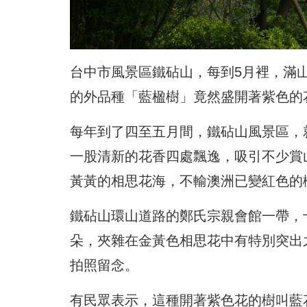
台中市風景區鐵砧山，每到5月裡，滿
的外品種「藍楹樹」竟然盛開著紫色的
每年到了四至五月間，鐵砧山風景區，
一股清新的花香四處飄逸，吸引不少賞
黃黃的相思花海，不輸澳洲已變紅色的
鐵砧山環山道路的鄭氏宗親會館一帶，
朵，夾雜在金黃色相思花中有特別突出
拍照留念。
有民眾表示，這種開著紫色花的樹叫藍