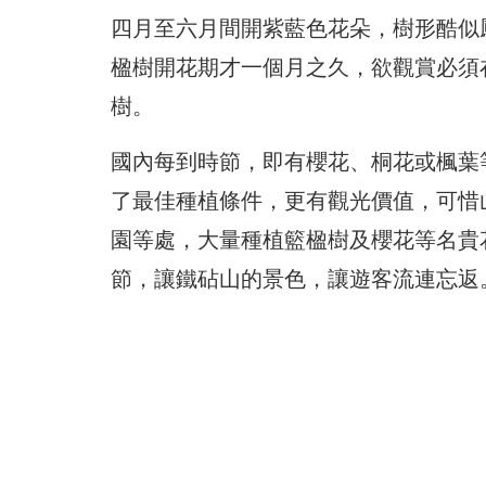
四月至六月間開紫藍色花朵，樹形酷似
楹樹開花期才一個月之久，欲觀賞必須
樹。
國內每到時節，即有櫻花、桐花或楓葉
了最佳種植條件，更有觀光價值，可惜
園等處，大量種植籃楹樹及櫻花等名貴
節，讓鐵砧山的景色，讓遊客流連忘返