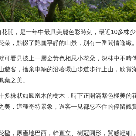
山花開，是一年中最具美麗色彩時刻，最近10多株少
花朵，點輟了艷麗寧靜的山景，別有一番閒情逸緻
就可看見披上一層金黃色相思小花朵，深林中不時
山遊客，捨棄車輛的沿著環山步道步行上山，欣賞
楓葉之美。
十多株狀如鳳凰木的樹木，時下正開滿紫色極美的
之美，這種奇特景象，遊客一見都忍不住的停留觀
花楹，原產地巴西，幹直立、樹冠圓形，質感輕細