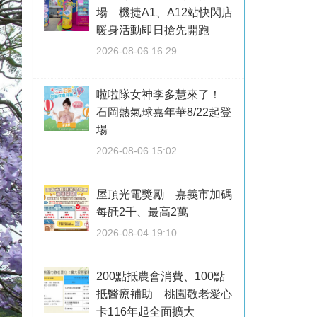
場 機捷A1、A12站快閃店
暖身活動即日搶先開跑
2026-08-06 16:29
啦啦隊女神李多慧來了！
石岡熱氣球嘉年華8/22起登
場
2026-08-06 15:02
屋頂光電獎勵 嘉義市加碼
每瓩2千、最高2萬
2026-08-04 19:10
200點抵農會消費、100點
抵醫療補助 桃園敬老愛心
卡116年起全面擴大