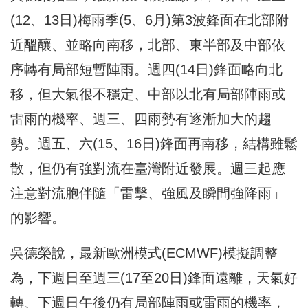
(12、13日)梅雨季(5、6月)第3波鋒面在北部附
近醞釀、並略向南移，北部、東半部及中部依
序轉有局部短暫陣雨。週四(14日)鋒面略向北
移，但大氣很不穩定、中部以北有局部陣雨或
雷雨的機率、週三、四雨勢有逐漸加大的趨
勢。週五、六(15、16日)鋒面再南移，結構雖鬆
散，但仍有強對流在臺灣附近發展。週三起應
注意對流胞伴隨「雷擊、強風及瞬間強降雨」
的影響。
吳德榮說，最新歐洲模式(ECMWF)模擬調整
為，下週日至週三(17至20日)鋒面遠離，天氣好
轉、下週日午後仍有局部陣雨或雷雨的機率，