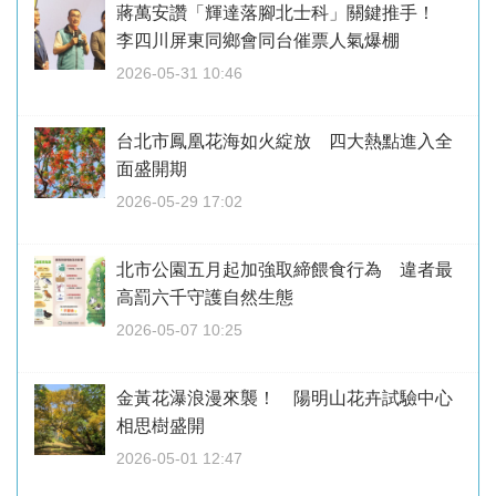
蔣萬安讚「輝達落腳北士科」關鍵推手！
李四川屏東同鄉會同台催票人氣爆棚
2026-05-31 10:46
台北市鳳凰花海如火綻放 四大熱點進入全
面盛開期
2026-05-29 17:02
北市公園五月起加強取締餵食行為 違者最
高罰六千守護自然生態
2026-05-07 10:25
金黃花瀑浪漫來襲！ 陽明山花卉試驗中心
相思樹盛開
2026-05-01 12:47