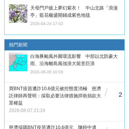
天母門戶披上夢幻紫衣！ 中山北路「浪漫
亭」藍花楹盛開鋪成紫色地毯
2026-04-24 17:02
熱門新聞
白海豚颱風外圍環流影響 中部以北防豪大
雨、沿海離島風強浪大留意巨浪
2026-08-08 10:59
買BNT疫苗遭詐10.6億元被控態度消極 慈濟
/
2
託律師再聲明：採取必要法律措施捍衛捐款大
眾權益
2026-08-07 21:24
慈濟採購BNT疫苗遭詐10.6億元 陳時中遺