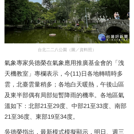
台北二二八公園（圖／資料照）
氣象專家吳德榮在氣象應用推廣基金會的「洩
天機教室」專欄表示，今(11)日各地轉晴時多
雲，北臺雲量稍多；各地白天暖熱，午後山區
及東半部偶有局部短暫降雨的機率。各地區氣
溫如下：北部21至29度、中部21至33度、南部
21至36度、東部19至34度。
吳德榮指出，最新模式模擬顯示，明日、週三