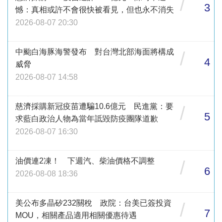
/
3
憾：真相或許不會很快被看見，但也永不消失
2026-08-07 20:30
中颱白海豚海警發布 對台灣北部海面將構成
/
4
威脅
2026-08-07 14:58
慈濟採購新冠疫苗遭騙10.6億元 民進黨：要
/
5
求藍白政治人物為當年詆毀防疫團隊道歉
2026-08-07 16:30
油價連2凍！ 下週汽、柴油價格不調整
/
6
2026-08-08 18:36
美公布多晶矽232關稅 政院：台美已簽投資
/
7
MOU，相關產品適用相關優惠待遇