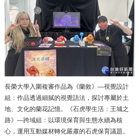
長榮大學入圍複審作品為《蘭敘》—視覺設計
組：作品透過細膩的視覺語法，探討專屬於土
地、文化的蘭花記憶。《石虎學生活：王城之
路》—跨域組：以環境保育與生態永續為核
心，運用互動媒材轉化嚴肅的石虎保育議題。