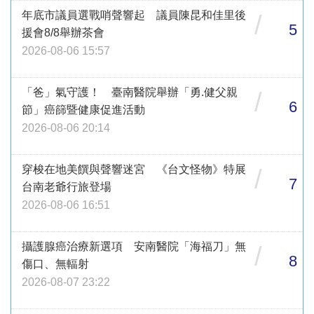
年底市議員選戰哨聲響起 議員陳昆和佳里後
/
5
援會8/8舉辦茶會
2026-08-06 15:57
「爸」氣守護！ 臺南醫院舉辦「勇.健父親
/
6
節」癌篩暨健康促進活動
2026-08-06 20:14
穿梭在地美饌與聲響迷宮 《台文怪物》特展
/
7
台南老爺行旅登場
2026-08-06 16:51
攝護腺癌治療新選項 安南醫院「海福刀」無
/
8
傷口、無輻射
2026-08-07 23:22