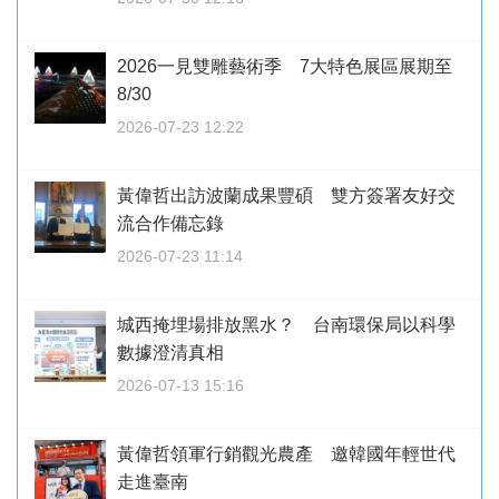
2026一見雙雕藝術季 7大特色展區展期至
8/30
2026-07-23 12:22
黃偉哲出訪波蘭成果豐碩 雙方簽署友好交
流合作備忘錄
2026-07-23 11:14
城西掩埋場排放黑水？ 台南環保局以科學
數據澄清真相
2026-07-13 15:16
黃偉哲領軍行銷觀光農產 邀韓國年輕世代
走進臺南