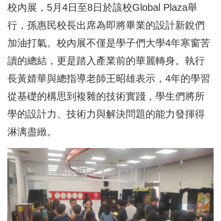
校內展，5月4日至8日於該校Global Plaza舉
行，孫惠民校長出席為即將畢業的設計新銳們
加油打氣。校內展不僅是學子們大學4年寒窗苦
讀的總結，更是踏入產業前的華麗轉身。執行
長黃婧華與總指導老師王昭雄表示，4年的學習
從基礎的構思到複雜的技術實踐，學生們將所
學的設計力、技術力與解決問題的能力發揮得
淋漓盡緻。