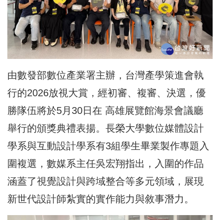
由數發部數位產業署主辦，台灣產學策進會執
行的2026放視大賞，經初審、複審、決選，優
勝隊伍將於5月30日在 高雄展覽館海景會議廳
舉行的頒獎典禮表揚。長榮大學數位媒體設計
學系與互動設計學系有3組學生畢業製作專題入
圍複選，數媒系主任吳宏翔指出，入圍的作品
涵蓋了視覺設計與跨域整合等多元領域，展現
新世代設計師紮實的實作能力與敘事潛力。