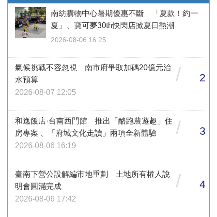
南紡購物中心暑期優惠不斷 「夏款！約一
夏」、寶可夢30th快閃店掀夏日熱潮
2026-08-06 16:25
氣候挑戰不容忽視 南市府爭取加碼20億元治
/
2
水預算
2026-08-07 12:05
和逸飯店·台南西門館 推出「酪跑農遊趣」住
/
3
房專案 、「府城文化走讀」兩項全新體驗
2026-08-06 16:19
臺南下營公設解編市地重劃 土地所有權人說
/
4
明會圓滿完成
2026-08-06 17:42