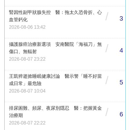
腎因性副甲狀腺失控 醫：拖太久恐骨折、心
/
3
血管鈣化
2026-08-06 13:42
攝護腺癌治療新選項 安南醫院「海福刀」無
/
4
傷口、無輻射
2026-08-07 23:22
王凱猝逝掀睡眠健康討論 醫示警「睡不好當
/
5
成日常」最危險
2026-08-07 10:04
排尿困難、頻尿、夜尿別隱忍 醫：把握黃金
/
6
治療期
2026-08-07 22:22