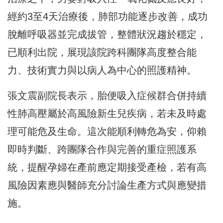
經約3至4天治療後，肺部功能逐步改善，
成功
脫離呼吸器並完成拔管，整體狀況趨於穩定，
已順利出院，
展現該院跨科團隊高度整合能
力、
技術實力與以病人為中心的照護精神。
張文震副院長表示，
胎便吸入症候群合併持續
性肺高壓屬於高風險新生兒疾病，
若未及時處
理可能危及生命。這次能順利轉危為安，仰賴
即時判斷、
跨團隊合作與完善的重症照護系
統，
提醒孕婦在產前應定期接受產檢，
若有高
風險因素應與醫師充分討論生產方式與應變措
施。