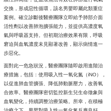
交換，形成惡性循環，
該名男嬰即屬此類重症
案例。
確立診斷後醫療團隊立即給予肺部介面
活性劑以改善肺泡擴張能力，
並提供高濃度氧
氣與呼吸器支持。但初期治療效果有限，
呼吸
窘迫與血氧濃度未見顯著改善，顯示病情進一
步惡化。
面對此一危急狀況，醫療團隊隨即啟用進階治
療措施，
包括：使用吸入性一氧化氮（iNO），
以促進肺血管擴張、
降低肺動脈壓力，改善氧
合效率。
醫療團隊密切監控新生兒生命徵象與
血氧變化，持續調整治療策略。
所幸，在積極
治療之下，男嬰對吸入性一氧化氮反應良好，