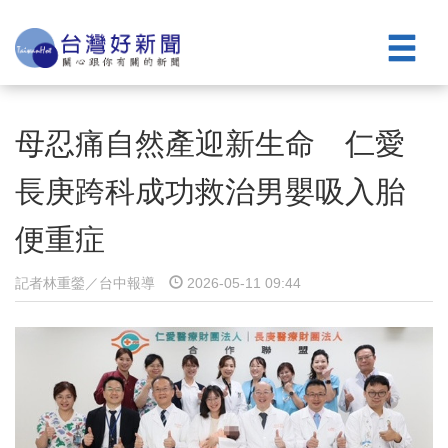
母忍痛自然產迎新生命 仁愛
長庚跨科成功救治男嬰吸入胎
便重症
記者林重鎣／台中報導
2026-05-11 09:44