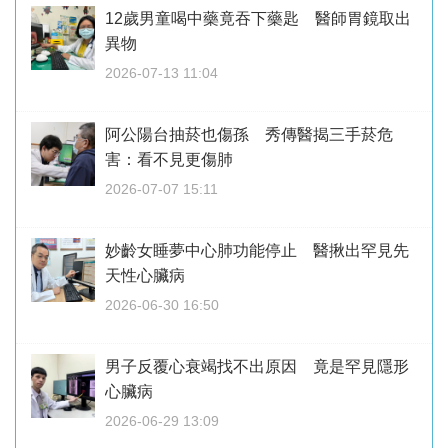
12歲男童喝中藥竟吞下藥匙 醫師胃鏡取出
異物
2026-07-13 11:04
阿公陽台抽菸也傷孫 秀傳醫揭三手菸危
害：看不見更傷肺
2026-07-07 15:11
妙齡女睡夢中心肺功能停止 醫揪出罕見先
天性心臟病
2026-06-30 16:50
男子反覆心衰竭找不出原因 竟是罕見隱形
心臟病
2026-06-29 13:09