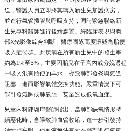
迫，
醫護人員立即將其轉入新生兒加護病房，
並進行氣管插管與呼吸支持，
同時緊急聯絡新
生兒專科醫師進行後續處置。
經臨床表現與胸
部X光影像綜合判斷，
醫療團隊高度懷疑為胎便
吸入症候群。
此疾病在所有新生兒中的發生率
約為1%至5%，
主要因胎兒在子宮內或分娩過程
中吸入混有胎便的羊水，
導致肺部發炎與氣道
阻塞，進而影響氣體交換功能。
嚴重情況下可
能引發氣胸或肺氣腫，甚至造成低氧血症。
兒童內科陳琬瑄醫師指出，當肺部缺氧情形持
續惡化時，
會導致肺血管收縮，進一步引發持
續性肺高壓，
使血液無法有效在肺部進行氧氣