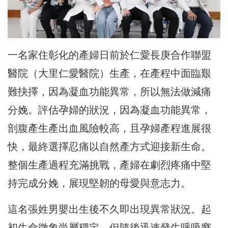
一名家住彰化的產婦日前於仁愛長庚合作聯盟
醫院（
大里仁愛醫院）生產，在產程中面臨艱
難抉擇，因為凝血功能異常，
所以無法做減痛
分娩。評估孕婦的狀況，因為凝血功能異常，
剖腹產生產出血風險較高，且孕婦產程進展很
快，
最終選擇忍痛以自然產方式迎接新生命。
整個生產過程充滿挑戰，
產婦在劇烈疼痛中堅
持完成分娩，展現堅韌的母愛與意志力。
這名張姓男嬰出生後不久即出現異常狀況。
起
初生命徵象尚屬穩定，但隨後迅速發生呼吸窘