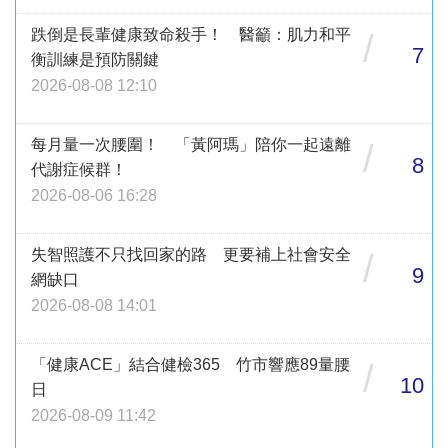
跌倒是長輩健康致命殺手！ 醫籲：肌力和平
/
7
衡訓練是預防關鍵
2026-08-08 12:10
每月量一次腰圍！ 「黃阿瑪」陪你一起遠離
/
8
代謝症候群！
2026-08-06 16:28
失智照護不只找回家的路 更要補上社會安全
/
9
網缺口
2026-08-08 14:01
「健康ACE」結合健檢365 竹市響應89量腰
/
10
日
2026-08-09 11:42