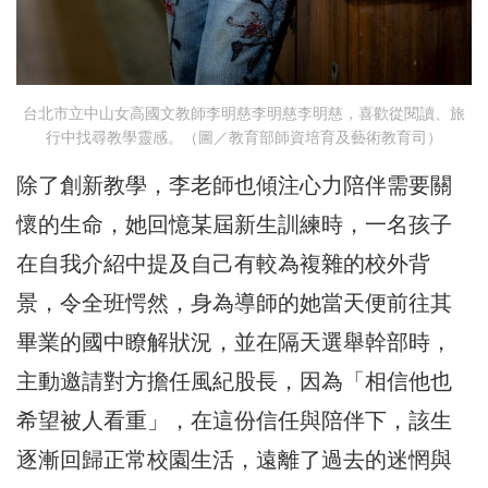
台北市立中山女高國文教師李明慈李明慈李明慈，喜歡從閱讀、旅
行中找尋教學靈感。（圖／教育部師資培育及藝術教育司）
除了創新教學，李老師也傾注心力陪伴需要關
懷的生命，她回憶某屆新生訓練時，一名孩子
在自我介紹中提及自己有較為複雜的校外背
景，令全班愕然，身為導師的她當天便前往其
畢業的國中瞭解狀況，並在隔天選舉幹部時，
主動邀請對方擔任風紀股長，因為「相信他也
希望被人看重」，在這份信任與陪伴下，該生
逐漸回歸正常校園生活，遠離了過去的迷惘與