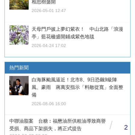
相思樹盛開
2026-05-01 12:47
天母門戶披上夢幻紫衣！ 中山北路「浪漫
亭」藍花楹盛開鋪成紫色地毯
2026-04-24 17:02
熱門新聞
白海豚颱風逼近！北市8、9日恐飆9級陣
風、豪雨 蔣萬安指示「料敵從寬」全面整
備
2026-08-06 16:00
中聯油脂案 台糖︰福懋油所供粗油導致商譽
/
2
受損、商品下架損失，將正式提告