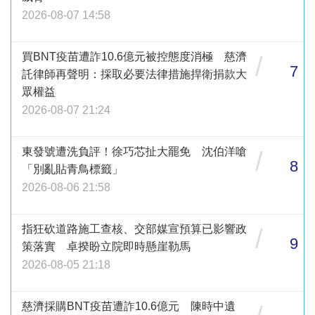
2026-08-07 14:58
買BNT疫苗遭詐10.6億元被控態度消極 慈濟
/
7
託律師再聲明：採取必要法律措施捍衛捐款大
眾權益
2026-08-07 21:24
東發號遭洗負評！徐巧芯扯大罷免 沈伯洋嗆
/
8
「別亂貼青鳥標籤」
2026-08-06 21:58
指狂砍道路施工查核、交部媒宣預算已影響政
/
9
策落實 卓揆盼立院即時懸崖勒馬
2026-08-05 21:18
慈濟採購BNT疫苗遭詐10.6億元 陳時中遺