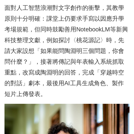
面對人工智慧浪潮對文字創作的衝擊，其教學
原則十分明確：課堂上仍要求手寫以因應升學
考場規範，但同時鼓勵善用NotebookLM等新興
科技整理文獻，例如探討〈桃花源記〉時，先
請大家設想「如果能問陶淵明三個問題，你會
問什麼？」，接著將傳記與年表輸入系統抓取
重點，改寫成陶淵明的回答，完成「穿越時空
的對話」劇本，最後用AI工具生成角色、製作
短片上傳發表。