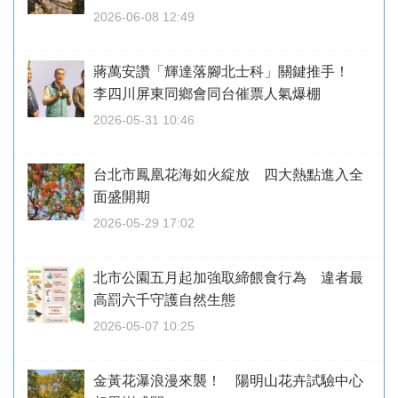
2026-06-08 12:49
蔣萬安讚「輝達落腳北士科」關鍵推手！
李四川屏東同鄉會同台催票人氣爆棚
2026-05-31 10:46
台北市鳳凰花海如火綻放 四大熱點進入全
面盛開期
2026-05-29 17:02
北市公園五月起加強取締餵食行為 違者最
高罰六千守護自然生態
2026-05-07 10:25
金黃花瀑浪漫來襲！ 陽明山花卉試驗中心