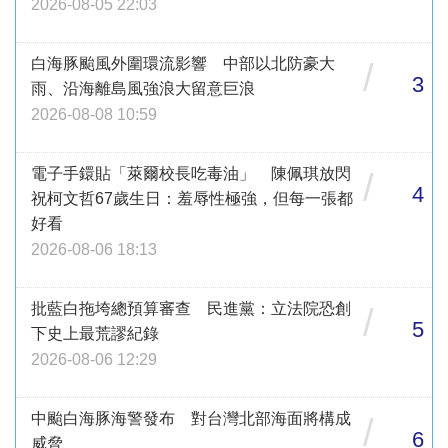
2026-08-05 22:03
白海豚颱風外圍環流影響 中部以北防豪大
/
3
雨、沿海離島風強浪大留意巨浪
2026-08-08 10:59
電子手鐶貼「萊爾校長吃毒油」 陳佩琪放閃
/
4
祝柯文哲67歲生日：羞辱性極強，但每一張都
好看
2026-08-06 18:13
批藍白拖垮總預算審查 民進黨：立法院恐創
/
5
下史上最荒謬紀錄
2026-08-06 12:29
中颱白海豚海警發布 對台灣北部海面將構成
/
6
威脅