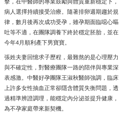
擊，在中醫師的專業鼓勵與體質重新穩定下，
病人選擇持續接受治療。隨著排卵週期趨於規
律，數月後再次成功受孕，雖孕期面臨噁心嘔
吐等不適，在團隊調養下終於穩定胚胎，並在
今年4月順利產下男寶寶。
張姓夫妻回憶求子歷程，最難熬的是心理壓力
與不確定性，對醫療團隊一路的陪伴與專業深
表感激。中醫好孕團隊王淑秋醫師強調，臨床
上許多女性抽血正常卻隱含體質失衡問題，透
過精準辨證調理，能穩定內分泌並提升健康，
為不孕家庭帶來新契機。