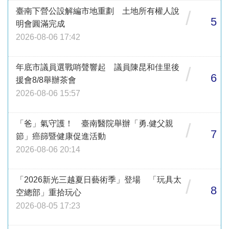
臺南下營公設解編市地重劃 土地所有權人說
/
5
明會圓滿完成
2026-08-06 17:42
年底市議員選戰哨聲響起 議員陳昆和佳里後
/
6
援會8/8舉辦茶會
2026-08-06 15:57
「爸」氣守護！ 臺南醫院舉辦「勇.健父親
/
7
節」癌篩暨健康促進活動
2026-08-06 20:14
「2026新光三越夏日藝術季」登場 「玩具太
/
8
空總部」重拾玩心
2026-08-05 17:23