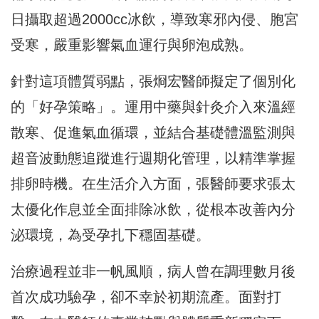
日攝取超過2000cc冰飲，導致寒邪內侵、胞宮
受寒，嚴重影響氣血運行與卵泡成熟。
針對這項體質弱點，張烱宏醫師擬定了個別化
的「好孕策略」。運用中藥與針灸介入來溫經
散寒、促進氣血循環，並結合基礎體溫監測與
超音波動態追蹤進行週期化管理，以精準掌握
排卵時機。在生活介入方面，張醫師要求張太
太優化作息並全面排除冰飲，從根本改善內分
泌環境，為受孕扎下穩固基礎。
治療過程並非一帆風順，病人曾在調理數月後
首次成功驗孕，卻不幸於初期流產。面對打