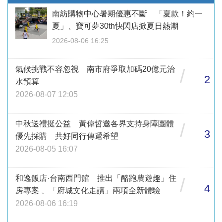
南紡購物中心暑期優惠不斷 「夏款！約一
夏」、寶可夢30th快閃店掀夏日熱潮
2026-08-06 16:25
氣候挑戰不容忽視 南市府爭取加碼20億元治
/
2
水預算
2026-08-07 12:05
中秋送禮挺公益 黃偉哲邀各界支持身障團體
/
3
優先採購 共好同行傳遞希望
2026-08-05 16:07
和逸飯店·台南西門館 推出「酪跑農遊趣」住
/
4
房專案 、「府城文化走讀」兩項全新體驗
2026-08-06 16:19