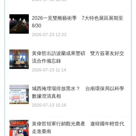
2026一見雙雕藝術季 7大特色展區展期至
8/30
2026-07-23 12:22
黃偉哲出訪波蘭成果豐碩 雙方簽署友好交
流合作備忘錄
2026-07-23 11:14
城西掩埋場排放黑水？ 台南環保局以科學
數據澄清真相
2026-07-13 15:16
黃偉哲領軍行銷觀光農產 邀韓國年輕世代
走進臺南