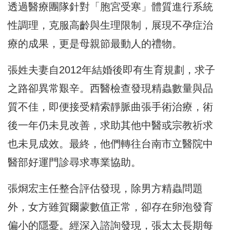
透過醫療團隊針對「胞宮受寒」體質進行系統
性調理，克服高齡與生理限制，展現不孕症治
療的成果，更是母親節最動人的禮物。
張姓夫妻自2012年結婚後即有生育規劃，求子
之路卻異常艱辛。西醫檢查發現精蟲數量與品
質不佳，即便接受精索靜脈曲張手術治療，術
後一年仍未見改善，求助其他中醫或宗教祈求
也未見成效。最終，他們轉往台南市立醫院中
醫部好運門診尋求專業協助。
張烱宏主任整合評估發現，除男方精蟲問題
外，女方雖賀爾蒙數值正常，卻存在卵泡發育
偏小的隱憂。經深入諮詢發現，張太太長期每