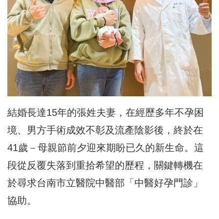
結婚長達15年的張姓夫妻，在經歷多年不孕困
境、男方手術成效不彰及流產陰影後，終於在
41歲－母親節前夕迎來期盼已久的新生命。這
段從反覆失落到重拾希望的歷程，關鍵轉機在
於尋求台南市立醫院中醫部「中醫好孕門診」
協助。