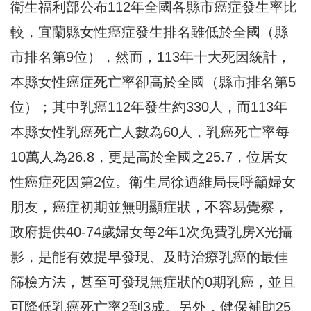
衛生福利部公布112年全國各縣市癌症發生率比
較，宜蘭縣女性癌症發生排名雖低於全國（縣
市排名第9位），然而，113年十大死因統計，
本縣女性癌症死亡率卻高於全國（縣市排名第5
位）；其中乳癌112年發生約330人，而113年
本縣女性乳癌死亡人數為60人，乳癌死亡率每
10萬人為26.8，更是高於全國之25.7，位居女
性癌症死因第2位。衛生局徐迺維局長呼籲婦女
朋友，癌症初期並無明顯症狀，不容易覺察，
政府提供40-74歲婦女每2年1次免費乳房X光攝
影，是能有效提早發現、及時治療乳癌的最佳
篩檢方法，甚至可發現無症狀的0期乳癌，並且
可降低乳癌死亡率2到3成。另外，健保補助25