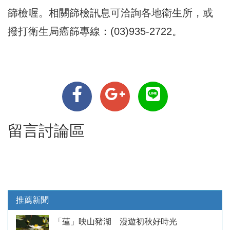
篩檢喔。相關篩檢訊息可洽詢各地衛生所，或
撥打衛生局癌篩專線：(03)935-2722。
留言討論區
推薦新聞
「蓮」映山豬湖 漫遊初秋好時光