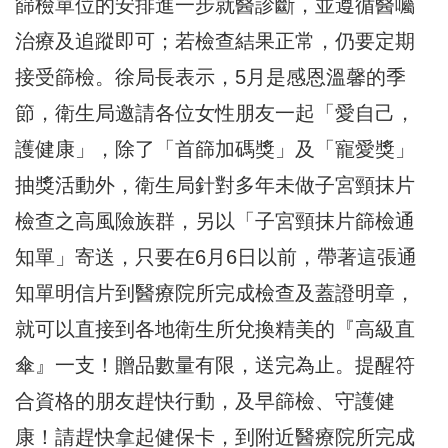
篩檢單位的安排進一步就醫診斷，並遵循醫囑
治療及追蹤即可；若檢查結果正常，仍要定期
接受篩檢。徐局長表示，5月是感恩溫馨的季
節，衛生局邀請各位女性朋友一起「愛自己，
護健康」，除了「首篩加碼獎」及「寵愛獎」
抽獎活動外，衛生局針對多年未做子宮頸抹片
檢查之高風險族群，另以「子宮頸抹片篩檢通
知單」寄送，只要在6月6日以前，帶著這張通
知單明信片到醫療院所完成檢查及蓋證明章，
就可以直接到各地衛生所兌換精美的『高級直
傘』一支！贈品數量有限，送完為止。提醒符
合資格的朋友趕快行動，及早篩檢、守護健
康！請趕快拿起健保卡，到附近醫療院所完成