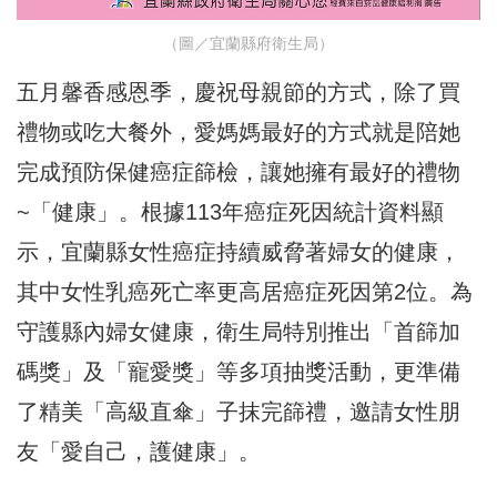
（圖／宜蘭縣府衛生局）
五月馨香感恩季，慶祝母親節的方式，除了買
禮物或吃大餐外，愛媽媽最好的方式就是陪她
完成預防保健癌症篩檢，讓她擁有最好的禮物
~「健康」。根據113年癌症死因統計資料顯
示，宜蘭縣女性癌症持續威脅著婦女的健康，
其中女性乳癌死亡率更高居癌症死因第2位。為
守護縣內婦女健康，衛生局特別推出「首篩加
碼獎」及「寵愛獎」等多項抽獎活動，更準備
了精美「高級直傘」子抹完篩禮，邀請女性朋
友「愛自己，護健康」。