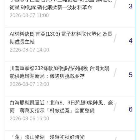
/
3
衛星 砷化鎵 磷化銦掀新一波材料革命
2026-08-07 11:00
AI材料缺貨 南亞(1303) 電子材料取代塑化 為長
/
4
期成長主軸
2026-08-07 14:00
川普重拳祭232條款加徵多晶矽關稅 台灣太陽
/
5
能供應鏈迎新局：機遇與挑戰並存
2026-08-07 12:00
白海豚颱風逼近！北市8、9日恐飆9級陣風、豪
/
6
雨 蔣萬安指示「料敵從寬」全面整備
2026-08-06 16:00
「蓮」映山豬湖 漫遊初秋好時光