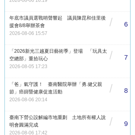
2026-08-06 16:19
年底市議員選戰哨聲響起 議員陳昆和佳里後
/
6
援會8/8舉辦茶會
2026-08-06 15:57
「2026新光三越夏日藝術季」登場 「玩具太
/
7
空總部」重拾玩心
2026-08-05 17:23
「爸」氣守護！ 臺南醫院舉辦「勇.健父親
/
8
節」癌篩暨健康促進活動
2026-08-06 20:14
臺南下營公設解編市地重劃 土地所有權人說
/
9
明會圓滿完成
2026-08-06 17:42