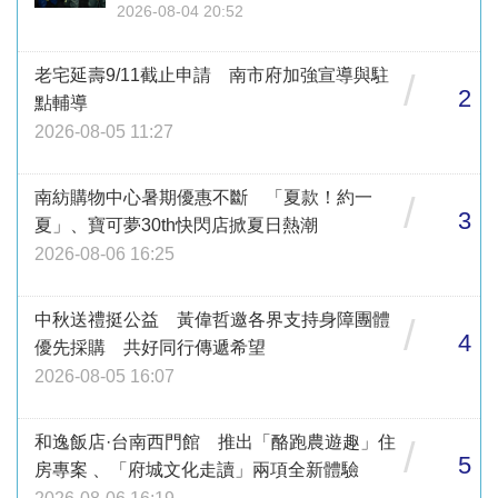
2026-08-04 20:52
老宅延壽9/11截止申請 南市府加強宣導與駐
/
2
點輔導
2026-08-05 11:27
南紡購物中心暑期優惠不斷 「夏款！約一
/
3
夏」、寶可夢30th快閃店掀夏日熱潮
2026-08-06 16:25
中秋送禮挺公益 黃偉哲邀各界支持身障團體
/
4
優先採購 共好同行傳遞希望
2026-08-05 16:07
和逸飯店·台南西門館 推出「酪跑農遊趣」住
/
5
房專案 、「府城文化走讀」兩項全新體驗