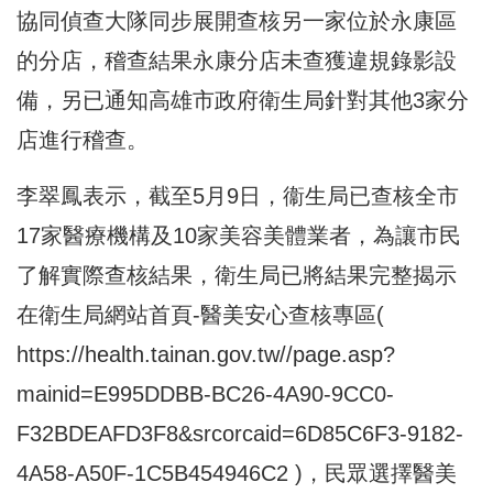
協同偵查大隊同步展開查核另一家位於永康區
的分店，稽查結果永康分店未查獲違規錄影設
備，另已通知高雄市政府衛生局針對其他3家分
店進行稽查。
李翠鳳表示，截至5月9日，衞生局已查核全市
17家醫療機構及10家美容美體業者，為讓市民
了解實際查核結果，衛生局已將結果完整揭示
在衛生局網站首頁-醫美安心查核專區(
https://health.tainan.gov.tw//page.asp?
mainid=E995DDBB-BC26-4A90-9CC0-
F32BDEAFD3F8&srcorcaid=6D85C6F3-9182-
4A58-A50F-1C5B454946C2
)，民眾選擇醫美