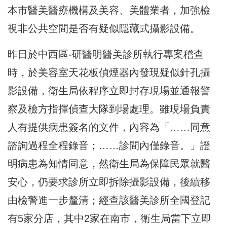
本市醫美醫療機構及美容、美體業者，加強檢
視非公共空間是否有疑似隱藏式攝影設備。
昨日於中西區-研醫明醫美診所執行專案稽查
時，於美容室天花板偵煙器內發現疑似針孔攝
影設備，衛生局依程序立即封存現場並通報警
察及檢方指揮偵查大隊到場處理。雖現場負責
人有提供病患簽名的文件，內容為「……同意
諮詢過程全程錄音；……診間內僅錄音。」證
明病患為知情同意，然衛生局為保障民眾就醫
安心，仍要求診所立即拆除攝影設備，後續移
由檢警進一步釐清；經查該醫美診所全國登記
有5家分店，其中2家在南市，衛生局當下立即