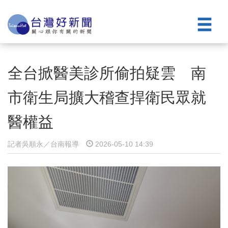
全台掀醫美診所偷拍疑雲 南
市衛生局擴大稽查捍衛民眾就
醫權益
記者吳順永／台南報導
2026-05-10 14:39