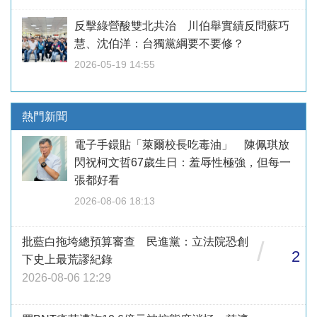
反擊綠營酸雙北共治 川伯舉實績反問蘇巧
慧、沈伯洋：台獨黨綱要不要修？
2026-05-19 14:55
熱門新聞
電子手鐶貼「萊爾校長吃毒油」 陳佩琪放
閃祝柯文哲67歲生日：羞辱性極強，但每一
張都好看
2026-08-06 18:13
批藍白拖垮總預算審查 民進黨：立法院恐創
/
2
下史上最荒謬紀錄
2026-08-06 12:29