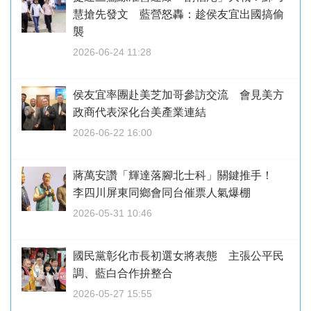
慧搶先發文 藍營怒轟：趁侯友宜出國搞偷
襲
2026-06-24 11:28
侯友宜率團赴美芝加哥參訪交流 會見美方
政商代表深化台美產業連結
2026-06-22 16:00
蔣萬安讚「輝達落腳北士科」關鍵推手！
李四川屏東同鄉會同台催票人氣爆棚
2026-05-31 10:46
國民黨彰化市長初選女將表態 主張公平民
調、藍白合作拚整合
2026-05-27 15:55