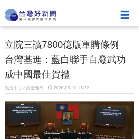
立院三讀7800億版軍購條例
台灣基進：藍白聯手自廢武功
成中國最佳賀禮
政治中心／綜合報導
2026-05-10 13:32