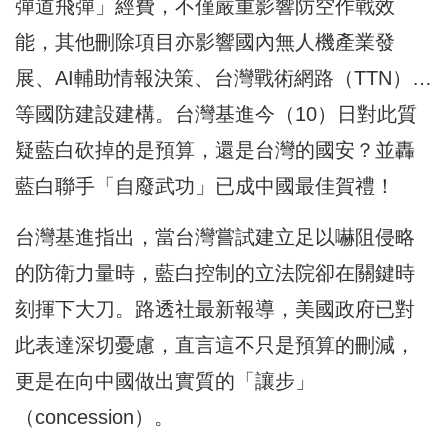
彈道飛彈」經費，不僅嚴重影響防空作戰效
能，其他刪除項目亦影響國內無人機產業發
展、AI輔助情報決策、台灣戰術網路（TTN）…
等國防建設建構。台灣基進今（10）日對此質
疑藍白砍掉的是預算，還是台灣的國安？並轟
藍白聯手「自廢武功」已成中國最佳賀禮！
台灣基進指出，當台灣嘗試建立足以嚇阻侵略
的防衛力量時，藍白控制的立法院卻在關鍵時
刻揮下大刀。路透社最新報導，美國政府已對
此表達深切憂慮，直言這不只是預算的刪減，
更是在向中國做出實質的「讓步」
（concession）。