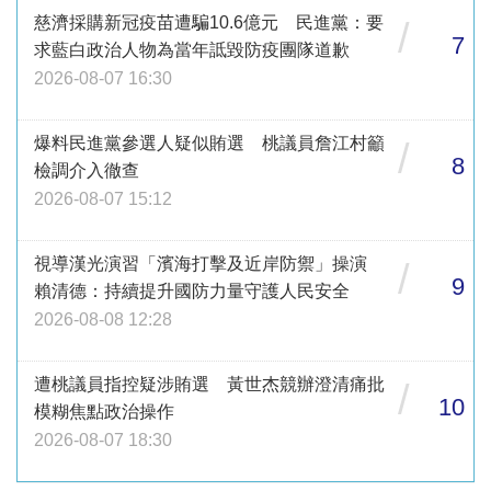
慈濟採購新冠疫苗遭騙10.6億元 民進黨：要
/
7
求藍白政治人物為當年詆毀防疫團隊道歉
2026-08-07 16:30
爆料民進黨參選人疑似賄選 桃議員詹江村籲
/
8
檢調介入徹查
2026-08-07 15:12
視導漢光演習「濱海打擊及近岸防禦」操演
/
9
賴清德：持續提升國防力量守護人民安全
2026-08-08 12:28
遭桃議員指控疑涉賄選 黃世杰競辦澄清痛批
/
10
模糊焦點政治操作
2026-08-07 18:30