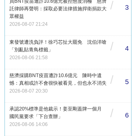
買BNT疫苗遭詐10.6億元被控態度消極 慈濟
/
3
託律師再聲明：採取必要法律措施捍衛捐款大
眾權益
2026-08-07 21:24
東發號遭洗負評！徐巧芯扯大罷免 沈伯洋嗆
/
4
「別亂貼青鳥標籤」
2026-08-06 21:58
慈濟採購BNT疫苗遭詐10.6億元 陳時中遺
/
5
憾：真相或許不會很快被看見，但也永不消失
2026-08-07 20:30
承認20%標準是他裁示！姜至剛蓋牌一個月
/
6
國民黨要求「下台查辦」
2026-08-06 14:06