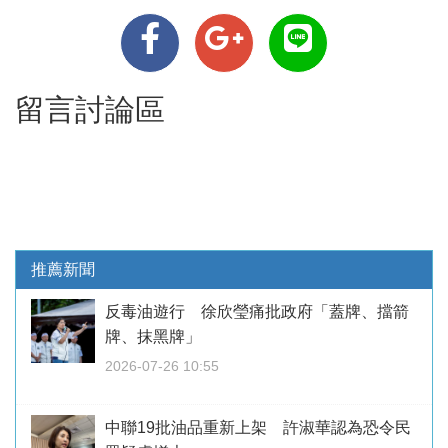
留言討論區
推薦新聞
反毒油遊行 徐欣瑩痛批政府「蓋牌、擋箭
牌、抹黑牌」
2026-07-26 10:55
中聯19批油品重新上架 許淑華認為恐令民