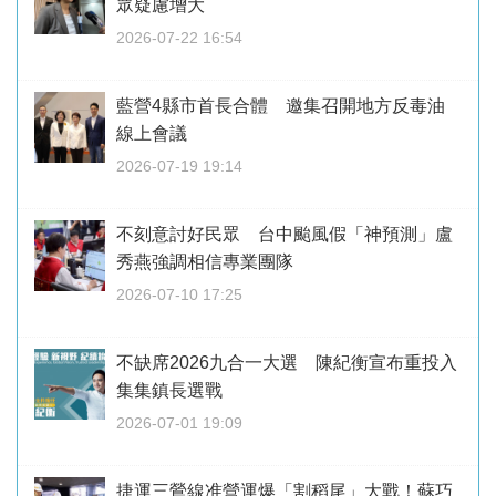
眾疑慮增大
2026-07-22 16:54
藍營4縣市首長合體 邀集召開地方反毒油
線上會議
2026-07-19 19:14
不刻意討好民眾 台中颱風假「神預測」盧
秀燕強調相信專業團隊
2026-07-10 17:25
不缺席2026九合一大選 陳紀衡宣布重投入
集集鎮長選戰
2026-07-01 19:09
捷運三鶯線准營運爆「割稻尾」大戰！蘇巧