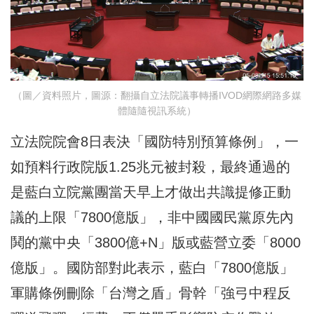
（圖／資料照片，圖源：翻攝自立法院議事轉播IVOD網際網路多媒
體隨隨視訊系統）
立法院院會8日表決「國防特別預算條例」，一
如預料行政院版1.25兆元被封殺，最終通過的
是藍白立院黨團當天早上才做出共識提修正動
議的上限「7800億版」，非中國國民黨原先內
鬨的黨中央「3800億+N」版或藍營立委「8000
億版」。國防部對此表示，藍白「7800億版」
軍購條例刪除「台灣之盾」骨幹「強弓中程反