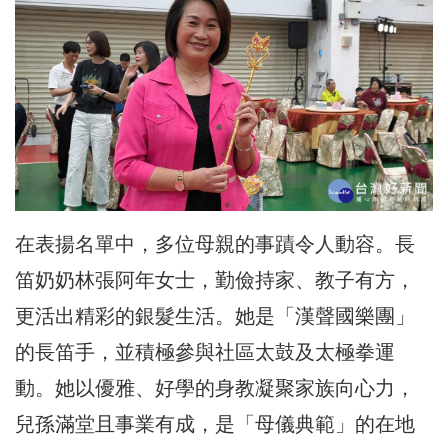
在表揚名單中，多位母親的事蹟令人動容。長
笛奶奶林張阿年女士，勤儉持家、教子有方，
更活出精彩的銀髮生活。她是「漢聲國樂團」
的長笛手，並積極參與社區太鼓及太極拳運
動。她以優雅、好學的身教凝聚家族向心力，
兒孫滿堂且事業有成，是「母儀典範」的在地