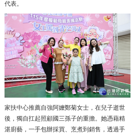
代表。
家扶中心推薦自強阿嬤鄭菊女士，在兒子逝世
後，獨自扛起照顧國三孫子的重擔。她憑藉精
湛廚藝，一手包辦採買、烹煮到銷售，透過手