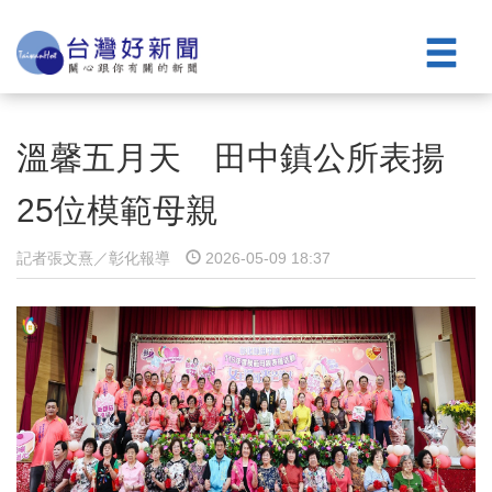
溫馨五月天 田中鎮公所表揚
25位模範母親
記者張文熹／彰化報導
2026-05-09 18:37