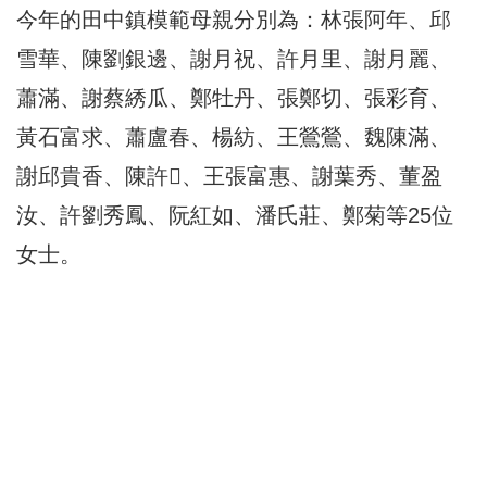
今年的田中鎮模範母親分別為：林張阿年、邱
雪華、陳劉銀邊、謝月祝、許月里、謝月麗、
蕭滿、謝蔡綉瓜、鄭牡丹、張鄭切、張彩育、
黃石富求、蕭盧春、楊紡、王鶯鶯、魏陳滿、
謝邱貴香、陳許𦖳、王張富惠、謝葉秀、董盈
汝、許劉秀鳳、阮紅如、潘氏莊、鄭菊等25位
女士。