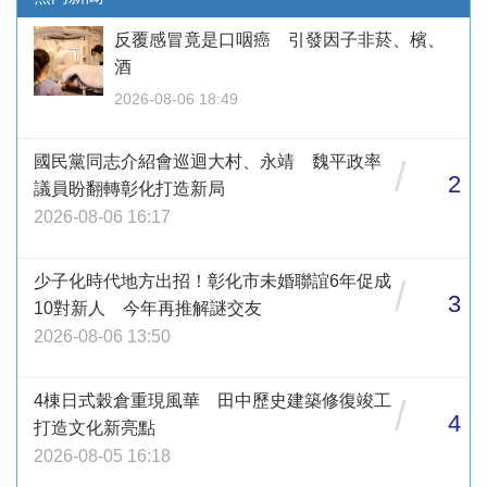
反覆感冒竟是口咽癌 引發因子非菸、檳、
酒
2026-08-06 18:49
國民黨同志介紹會巡迴大村、永靖 魏平政率
/
2
議員盼翻轉彰化打造新局
2026-08-06 16:17
少子化時代地方出招！彰化市未婚聯誼6年促成
/
3
10對新人 今年再推解謎交友
2026-08-06 13:50
4棟日式穀倉重現風華 田中歷史建築修復竣工
/
4
打造文化新亮點
2026-08-05 16:18