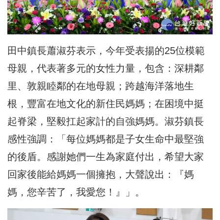
田中鎮長蕭淑芬表示，今年受表揚的25位模範
母親，代表著多元的女性力量，包含：深耕鄰
里、敦親睦鄰的在地母親；跨越海洋落地生
根，豐富在地文化的新住民媽媽；在困境中挺
起脊梁，堅毅扛起家計的自強媽媽。淑芬鎮長
感性強調：「每位媽媽都是子女生命中最堅強
的後盾。感謝她們一生為家庭付出，希望大家
回家後能給媽媽一個擁抱，大聲說出：『媽
媽，您辛苦了，我愛您！』」。