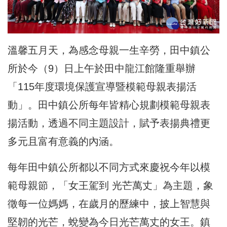
溫馨五月天，為感念母親一生辛勞，田中鎮公
所於今（9）日上午於田中龍江館隆重舉辦
「115年度環境保護宣導暨模範母親表揚活
動」。田中鎮公所每年皆精心規劃模範母親表
揚活動，透過不同主題設計，賦予表揚典禮更
多元且富有意義的內涵。
每年田中鎮公所都以不同方式來慶祝今年以模
範母親節，「女王駕到 光芒萬丈」為主題，象
徵每一位媽媽，在歲月的歷練中，披上智慧與
堅韌的光芒，蛻變為今日光芒萬丈的女王。鎮