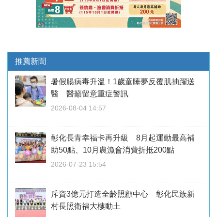
推薦新聞
暑假腸病毒升溫！1歲童睡夢反覆肌抽躍送
醫 醫籲留意重症警訊
2026-08-04 14:57
彰化長青幸福卡再升級 8月起運動最高補
助50點、10月農漁會消費折抵200點
2026-07-23 15:54
斥資3億元打造全齡照顧中心 彰化民族新
村長照衛福大樓動土