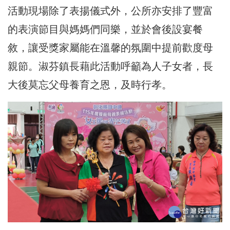
活動現場除了表揚儀式外，公所亦安排了豐富
的表演節目與媽媽們同樂，並於會後設宴餐
敘，讓受獎家屬能在溫馨的氛圍中提前歡度母
親節。淑芬鎮長藉此活動呼籲為人子女者，長
大後莫忘父母養育之恩，及時行孝。