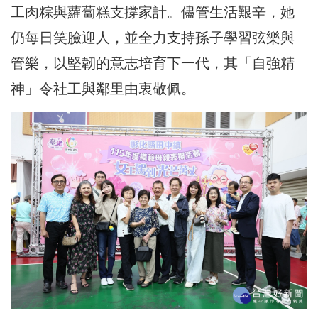
工肉粽與蘿蔔糕支撐家計。儘管生活艱辛，她
仍每日笑臉迎人，並全力支持孫子學習弦樂與
管樂，以堅韌的意志培育下一代，其「自強精
神」令社工與鄰里由衷敬佩。