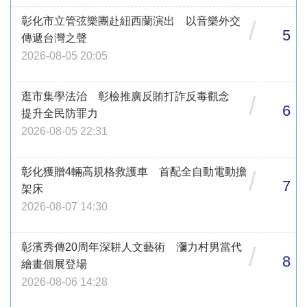
彰化市立管弦樂團赴紐西蘭演出 以音樂外交
/
5
傳遞台灣之聲
2026-08-05 20:05
逛市集學法治 彰檢推廣反賄打詐反毒觀念
/
6
提升全民防罪力
2026-08-05 22:31
彰化獲贈4輛高規格救護車 首配全自動電動擔
/
7
架床
2026-08-07 14:30
彰濱秀傳20周年深耕人文藝術 瀰力村男當代
/
8
繪畫個展登場
2026-08-06 14:28