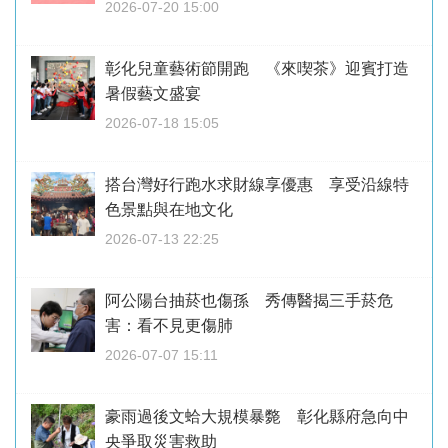
2026-07-20 15:00
彰化兒童藝術節開跑 《來喫茶》迎賓打造
暑假藝文盛宴
2026-07-18 15:05
搭台灣好行跑水求財線享優惠 享受沿線特
色景點與在地文化
2026-07-13 22:25
阿公陽台抽菸也傷孫 秀傳醫揭三手菸危
害：看不見更傷肺
2026-07-07 15:11
豪雨過後文蛤大規模暴斃 彰化縣府急向中
央爭取災害救助