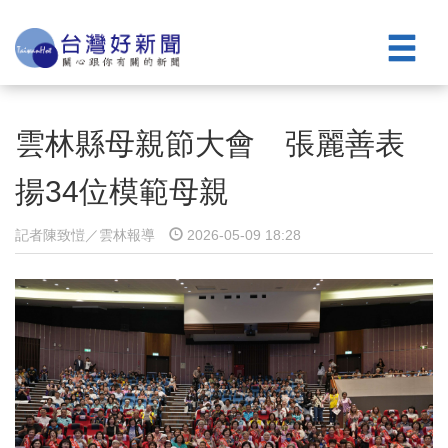
雲林縣母親節大會 張麗善表
揚34位模範母親
記者陳致愷／雲林報導
2026-05-09 18:28