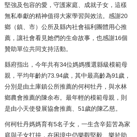
堅強及包容的愛，守護家庭、成就子女，這樣
無私奉獻的精神值得大家學習與效法。感謝20
鄉（鎮、市）公所及縣內社會福利團體用心推
薦，讓社會看見她們的生命故事，也感謝16個
贊助單位共同支持活動。
縣府指出，今年共有34位媽媽獲選縣級模範母
親，平均年齡約73.94歲，其中最高齡為91歲，
分別是由土庫鎮公所推薦的何柯牡丹，與水林
鄉農會推薦的陳余布。最年輕的模範母親，則
是由小天使發展協會推薦、51歲的陳乙慈。
何柯牡丹媽媽育有5名子女，一生含辛茹苦為家
庭與子女打拚，在困境中仍樂觀堅毅、樂於助