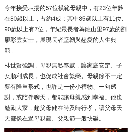
今年接受表揚的57位模範母親中，有23位年齡
在80歲以上，占約4成；其中85歲以上有11位、
90歲以上有7位，年紀最長者為龍山里97歲的劉
廖彩雲女士，展現長者堅韌與慈愛的人生典
範。
林世賢強調，母親無私奉獻，讓家庭安定、子
女順利成長，也促成社會繁榮。母親節不一定
要有隆重形式，也許是一份小禮物、一句感
謝，或陪伴聊天，都能讓母親感到幸福。他也
勉勵大家，趁父母健在時及時行孝，讓父母天
天都像在過母親節、父親節一般快樂。