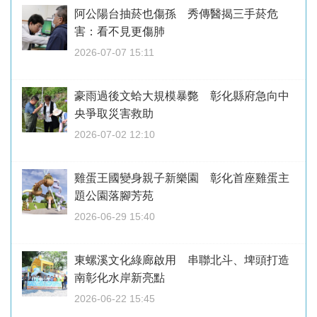
阿公陽台抽菸也傷孫 秀傳醫揭三手菸危
害：看不見更傷肺
2026-07-07 15:11
豪雨過後文蛤大規模暴斃 彰化縣府急向中
央爭取災害救助
2026-07-02 12:10
雞蛋王國變身親子新樂園 彰化首座雞蛋主
題公園落腳芳苑
2026-06-29 15:40
東螺溪文化綠廊啟用 串聯北斗、埤頭打造
南彰化水岸新亮點
2026-06-22 15:45