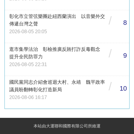
彰化市立管弦樂團赴紐西蘭演出 以音樂外交
/
8
傳遞台灣之聲
2026-08-05 20:05
逛市集學法治 彰檢推廣反賄打詐反毒觀念
/
9
提升全民防罪力
2026-08-05 22:31
國民黨同志介紹會巡迴大村、永靖 魏平政率
/
10
議員盼翻轉彰化打造新局
2026-08-06 16:17
本站由大運聯和國際有限公司所維運