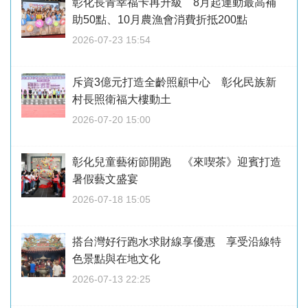
彰化長青幸福卡再升級 8月起運動最高補
助50點、10月農漁會消費折抵200點
2026-07-23 15:54
斥資3億元打造全齡照顧中心 彰化民族新
村長照衛福大樓動土
2026-07-20 15:00
彰化兒童藝術節開跑 《來喫茶》迎賓打造
暑假藝文盛宴
2026-07-18 15:05
搭台灣好行跑水求財線享優惠 享受沿線特
色景點與在地文化
2026-07-13 22:25