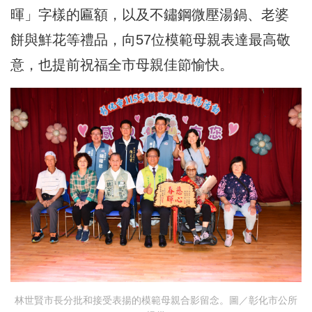
暉」字樣的匾額，以及不鏽鋼微壓湯鍋、老婆
餅與鮮花等禮品，向57位模範母親表達最高敬
意，也提前祝福全市母親佳節愉快。
林世賢市長分批和接受表揚的模範母親合影留念。圖／彰化市公所