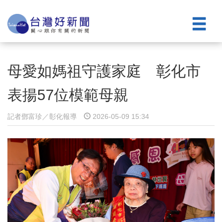
母愛如媽祖守護家庭 彰化市
表揚57位模範母親
記者鄧富珍／彰化報導
2026-05-09 15:34