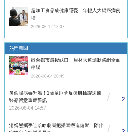
超加工食品成健康隱憂 年輕人大腸癌病例
增
2026-06-12 13:37
熱門新聞
縫合都市最後缺口 員林大道環狀路網全面
串聯
2026-08-04 20:49
暑假腸病毒升溫！1歲童睡夢反覆肌抽躍送醫
/
2
醫籲留意重症警訊
2026-08-04 14:57
湯姆熊攜手哇哈哈劇團把樂園搬進偏鄉 陪伴
/
3