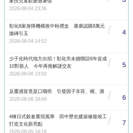
家扶兒童歡樂過暑假
2026-08-04 23:36
彰化8家身障機構推中秋禮盒 康康認購8萬元
/
4
拋磚引玉
2026-08-04 14:52
少子化時代地方出招！彰化市未婚聯誼6年促成
/
5
10對新人 今年再推解謎交友
2026-08-06 13:50
反覆感冒竟是口咽癌 引發因子非菸、檳、酒
/
6
2026-08-06 18:49
4棟日式穀倉重現風華 田中歷史建築修復竣工
/
7
打造文化新亮點
2026-08-05 16:18