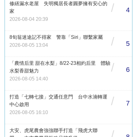
修繕漏水老屋 失明獨居長者圓夢擁有安心的
/
4
家
2026-08-04 20:39
8旬翁迷途記不得家 警靠「Siri」聯繫家屬
/
5
2026-08-05 13:04
「農情后里 甜在水梨」8/22-23相約后里 體驗
/
6
水梨香甜魅力
2026-08-05 14:40
打造「七轉七接」交通任意門 台中水湳轉運
/
7
中心啟用
2026-08-05 16:10
大安、虎尾農會強強聯手打造「飛虎大聯
/
8