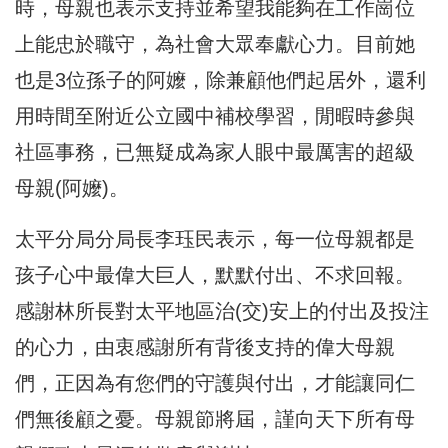
時，
母親也表示支持並希望我能夠在工作崗位
上能忠於職守，
為社會大眾奉獻心力。目前她
也是3位孫子的阿嬤，
除兼顧他們起居外，還利
用時間至附近公立國中補校學習，
閒暇時參與
社區事務，已無疑成為家人眼中最厲害的超級
母親(
阿嬤)。
太平分局分局長李珏民表示，每一位母親都是
孩子心中最偉大巨人，
默默付出、不求回報。
感謝林所長對太平地區治(交)
安上的付出及投注
的心力，由衷感謝所有背後支持的偉大母親
們，
正因為有您們的守護與付出，才能讓同仁
們無後顧之憂。母親節將屆
，謹向天下所有母