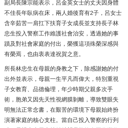
副局長陳宗能表示，呂金英女士的丈夫因身體
不佳長年臥病在床，
兩人婚後育有2子，
呂女士
含辛茹苦一肩扛下扶育子女成長並支持長子林
忠生投入警察工
作維護社會治安，透過她的事
蹟及對社會家庭的付出，
榮獲這項殊榮深感與
有榮焉，也由衷表達祝賀之意。
所長林忠生在母親的身教之下，除感謝她的付
出外並表示，
母親一生平凡而偉大，特別重視
子女教育、品德倫理，
年少時期父親多次手
術，胞弟又因先天性視網膜剝離，
導致雙眼失
明無法正常念書，
在艱苦的環境下母親始終扮
演著家庭的核心支柱。
當自己投入警察的行列