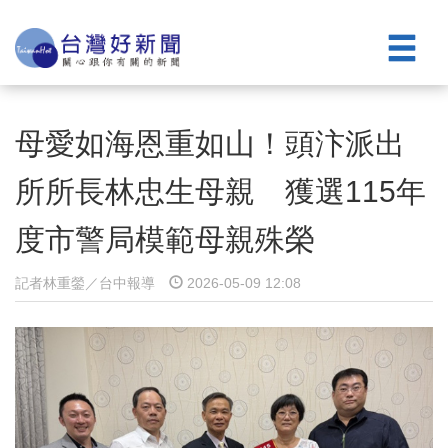
母愛如海恩重如山！頭汴派出
所所長林忠生母親 獲選115年
度市警局模範母親殊榮
記者林重鎣／台中報導
2026-05-09 12:08