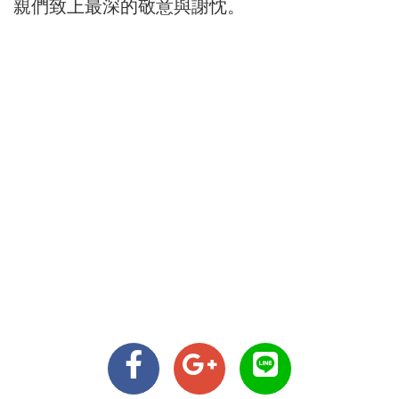
親們致上最深的敬意與謝忱。