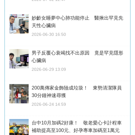
妙齡女睡夢中心肺功能停止 醫揪出罕見先
天性心臟病
2026-06-30 16:50
男子反覆心衰竭找不出原因 竟是罕見隱形
心臟病
2026-06-29 13:09
200萬傳家金飾險成垃圾！ 東勢清潔隊員
30分鐘神速尋獲
2026-06-24 14:59
台中10月加碼2好康！ 敬老愛心卡計程車
補助提高至100元、好孕專車加碼至1萬元