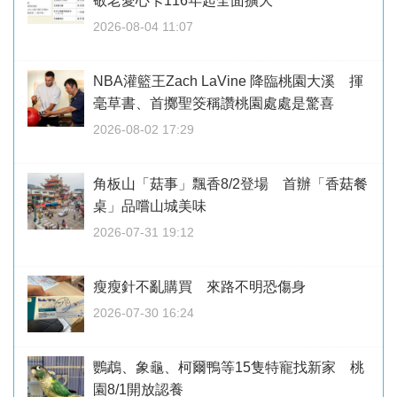
敬老愛心卡116年起全面擴大
2026-08-04 11:07
NBA灌籃王Zach LaVine 降臨桃園大溪 揮
毫草書、首擲聖筊稱讚桃園處處是驚喜
2026-08-02 17:29
角板山「菇事」飄香8/2登場 首辦「香菇餐
桌」品嚐山城美味
2026-07-31 19:12
瘦瘦針不亂購買 來路不明恐傷身
2026-07-30 16:24
鸚鵡、象龜、柯爾鴨等15隻特寵找新家 桃
園8/1開放認養