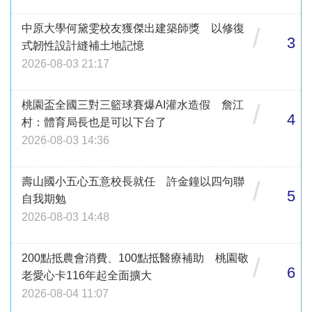
中原大學何黛雯校友獲傑出建築師獎 以修復
/
3
式韌性設計縫補土地記憶
2026-08-03 21:17
桃園盃全國三對三籃球賽爆AI灌水造假 詹江
/
4
村：體育局長也是可以下台了
2026-08-03 14:36
壽山國小五心五意校長就任 許金鐘以四句聯
/
5
自我期勉
2026-08-03 14:48
200點抵農會消費、100點抵醫療補助 桃園敬
/
6
老愛心卡116年起全面擴大
2026-08-04 11:07