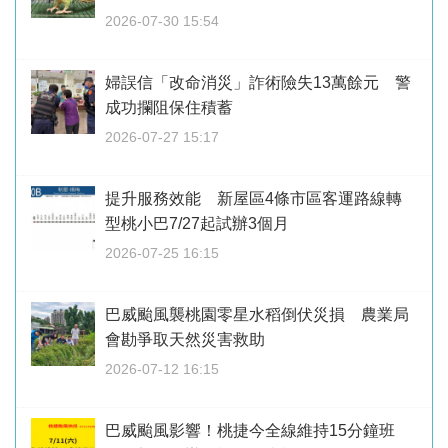
2026-07-30 15:54
婦誤信「改命消災」詐術險失13萬餘元 警
成功攔阻保住積蓄
2026-07-27 15:17
提升服務效能 新屋區4條市區客運路線轉
型桃小巴7/27起試辦3個月
2026-07-25 16:15
巴威颱風襲桃園零星水稻倒伏災損 農業局
會勘爭取天然災害救助
2026-07-12 16:15
巴威颱風影響！桃捷今全線維持15分鐘班