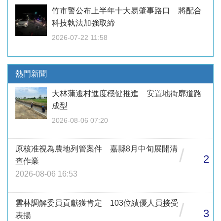
竹市警公布上半年十大易肇事路口 將配合
科技執法加強取締
2026-07-22 11:58
熱門新聞
大林蒲遷村進度穩健推進 安置地街廓道路
成型
2026-08-06 07:20
原核准視為農地列管案件 嘉縣8月中旬展開清
/
2
查作業
2026-08-06 16:53
雲林調解委員貢獻獲肯定 103位績優人員接受
/
3
表揚