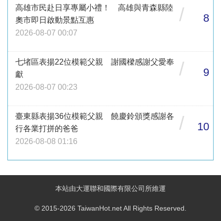
高雄市民赴日享專屬小禮！ 高雄與青森縣陸
/
8
奧市即日啟動景點互惠
2026-08-07 00:07
七堵區表揚22位模範父親 謝國樑感謝父愛奉
/
9
獻
2026-08-07 00:23
臺東縣表揚36位模範父親 饒慶鈴頒獎感謝各
/
10
行各業打拼的爸爸
2026-08-08 01:16
本站由大運聯和國際有限公司所維運
© 2015-2026 TaiwanHot.net All Rights Reserved.