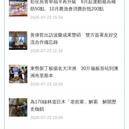
彰化長青幸福卡再升級 8月起運動最高補
助50點、10月農漁會消費折抵200點
2026-07-23 15:54
黃偉哲出訪波蘭成果豐碩 雙方簽署友好交
流合作備忘錄
2026-07-23 11:14
東勢新丁粄揚名大洋洲 30斤龜粄首站到澳
洲布里斯本
2026-07-23 10:56
為170線林道巨木「老前輩」解索 解開歷
史枷鎖
2026-07-23 10:45