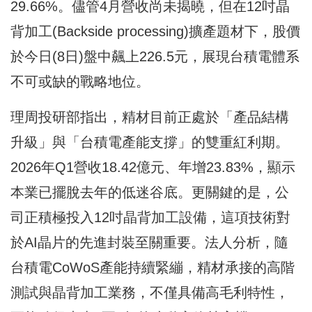
29.66%。儘管4月營收尚未揭曉，但在12吋晶
背加工(Backside processing)擴產題材下，股價
於今日(8日)盤中飆上226.5元，展現台積電體系
不可或缺的戰略地位。
理周投研部指出，精材目前正處於「產品結構
升級」與「台積電產能支撐」的雙重紅利期。
2026年Q1營收18.42億元、年增23.83%，顯示
本業已擺脫去年的低迷谷底。更關鍵的是，公
司正積極投入12吋晶背加工設備，這項技術對
於AI晶片的先進封裝至關重要。法人分析，隨
台積電CoWoS產能持續緊繃，精材承接的高階
測試與晶背加工業務，不僅具備高毛利特性，