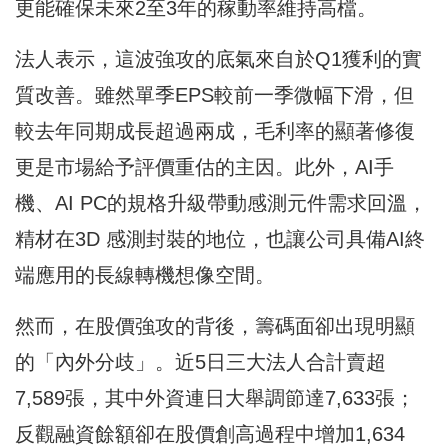
更能確保未來2至3年的稼動率維持高檔。
法人表示，這波強攻的底氣來自於Q1獲利的實
質改善。雖然單季EPS較前一季微幅下滑，但
較去年同期成長超過兩成，毛利率的顯著修復
更是市場給予評價重估的主因。此外，AI手
機、AI PC的規格升級帶動感測元件需求回溫，
精材在3D 感測封裝的地位，也讓公司具備AI終
端應用的長線轉機想像空間。
然而，在股價強攻的背後，籌碼面卻出現明顯
的「內外分歧」。近5日三大法人合計賣超
7,589張，其中外資連日大舉調節達7,633張；
反觀融資餘額卻在股價創高過程中增加1,634