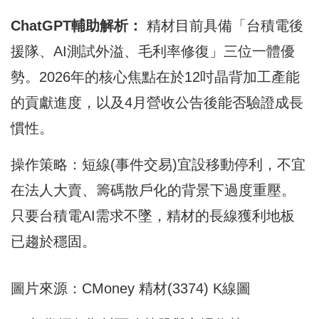
ChatGPT輔助解析：
精材目前具備「台積電後
援隊、AI測試外溢、毛利率修復」三位一體優
勢。2026年的核心焦點在於12吋晶背加工產能
的貢獻進度，以及4月營收公告後能否驗證成長
慣性。
操作策略：短線(事件交易)宜設移動停利，不宜
在法人大賣、籌碼散戶化的背景下過度重壓。
只要台積電AI需求不墜，精材的長線獲利地板
已趨於穩固。
圖片來源：CMoney 精材(3374) K線圖