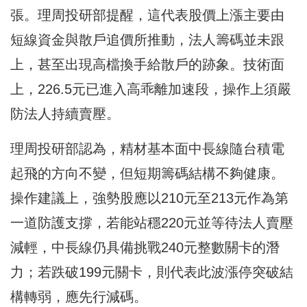
張。理周投研部提醒，這代表股價上漲主要由
短線資金與散戶追價所推動，法人籌碼並未跟
上，甚至出現高檔換手給散戶的跡象。技術面
上，226.5元已進入高乖離加速段，操作上須嚴
防法人持續賣壓。
理周投研部認為，精材基本面中長線隨台積電
起飛的方向不變，但短期籌碼結構不夠健康。
操作建議上，強勢股應以210元至213元作為第
一道防護支撐，若能站穩220元並等待法人賣壓
減輕，中長線仍具備挑戰240元整數關卡的潛
力；若跌破199元關卡，則代表此波漲停突破結
構轉弱，應先行減碼。