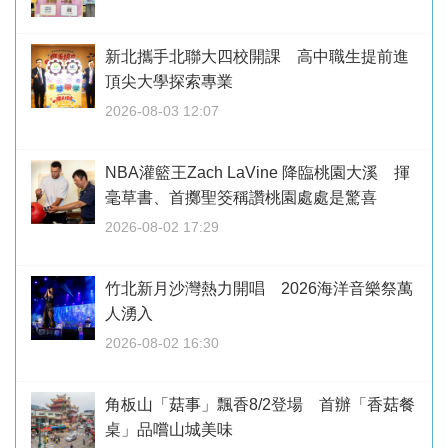
新北攜手北聯大四校開課 高中職生提前進
頂尖大學探索專業
2026-08-03 12:07
NBA灌籃王Zach LaVine 降臨桃園大溪 揮
毫草書、首擲聖筊稱讚桃園處處是驚喜
2026-08-02 17:29
竹北新月沙灣熱力開唱 2026海洋音樂祭萬
人湧入
2026-08-02 16:30
角板山「菇事」飄香8/2登場 首辦「香菇餐
桌」品嚐山城美味