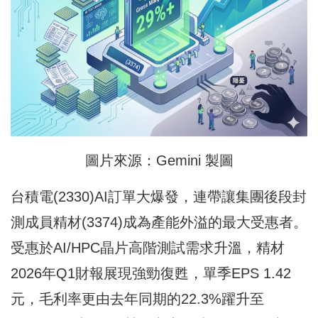
圖片來源：Gemini 製圖
台積電(2330)AI訂單大爆發，連帶讓集團後段封
測成員精材(3374)成為產能外溢的最大受惠者。
受惠於AI/HPC晶片高階測試需求升溫，精材
2026年Q1財報展現強勁復甦，單季EPS 1.42
元，毛利率更由去年同期的22.3%躍升至