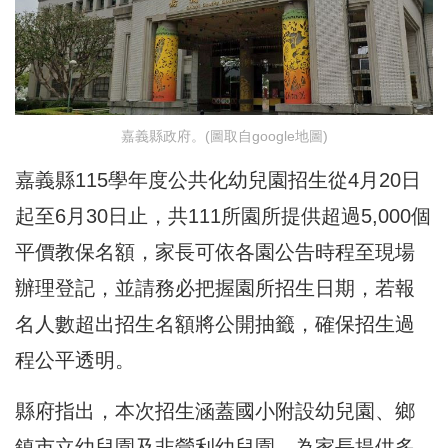
嘉義縣政府。(圖取自google地圖)
嘉義縣115學年度公共化幼兒園招生從4月20日
起至6月30日止，共111所園所提供超過5,000個
平價教保名額，家長可依各園公告時程至現場
辦理登記，並請務必把握園所招生日期，若報
名人數超出招生名額將公開抽籤，確保招生過
程公平透明。
縣府指出，本次招生涵蓋國小附設幼兒園、鄉
鎮市立幼兒園及非營利幼兒園，為家長提供多