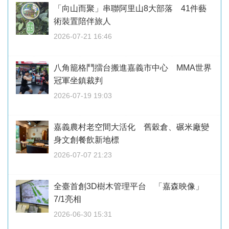
「向山而聚」串聯阿里山8大部落 41件藝
術裝置陪伴旅人
2026-07-21 16:46
八角籠格鬥擂台搬進嘉義市中心 MMA世界
冠軍坐鎮裁判
2026-07-19 19:03
嘉義農村老空間大活化 舊穀倉、碾米廠變
身文創餐飲新地標
2026-07-07 21:23
全臺首創3D樹木管理平台 「嘉森映像」
7/1亮相
2026-06-30 15:31