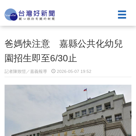
爸媽快注意 嘉縣公共化幼兒
園招生即至6/30止
記者陳致愷／嘉義報導
2026-05-07 19:52