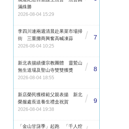
滿殊勝
2026-08-04 15:29
李四川連兩週清晨赴果菜市場掃
/
7
街 三重攤商興奮高喊凍蒜
2026-08-04 10:25
新北表揚績優宗教團體 靈鷲山
/
8
無生道場及聖山寺雙雙獲獎
2026-08-04 18:55
新店榮民獲模範父親表揚 新北
/
9
榮服處長送養生禮盒祝賀
2026-08-04 19:38
「金山甘藷季」起跑 「千人焢