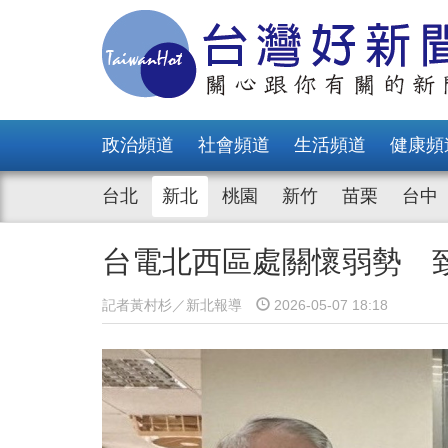
政治頻道
社會頻道
生活頻道
健康頻
台北
新北
桃園
新竹
苗栗
台中
台電北西區處關懷弱勢 
記者黃村杉／新北報導
2026-05-07 18:18