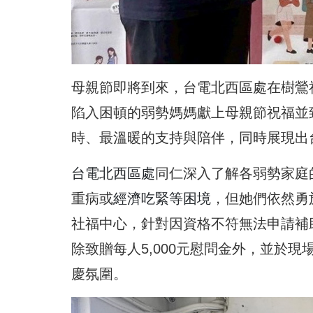
母親節即將到來，台電北西區處在樹鶯
陷入困頓的弱勢
媽媽
獻上母親節祝福並
時、最溫暖的支持與陪伴，同時展現出
台電北西區處
同仁深入了解各弱勢家庭
重病或
經濟吃緊等困境
，但她們依然勇
社福中心，針對因資格不符無法申請補
除致贈每人5,000元慰問金外，並於
慶氛圍。