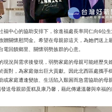
社福中心的協助安排下，徐進福處長率同仁向6位生
致贈關懷慰問金
。希望在母親節這天，為她們送上
台電回饋鄉里、
關懷弱勢
族群的心意。
的現況與需求後發現，弱勢家庭的母親可能經歷失
於面對，為家庭做出巨大貢獻。因此北西區處攜手
助或家庭遭逢變故、生活陷入艱困而急需協助的母
現場發送母親節蛋糕及康乃馨，藉此傳遞溫馨與幸福的