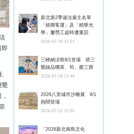
新北第2季違法雇主名單
「統聯客運」及「精華光
學」屢勞工超時遭重罰
活
2026-07-30 12:51
最即
三峽納涼祭8/1登場 搭三
鶯線品嚐茶、筍、蜜三寶
婚、
2026-07-28 13:46
樹鶯
2026八里城市沙雕展 8/1
親，
熱鬧登場
節
2026-07-21 11:05
「2026新北南島文化