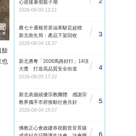
2
心迎接暑假親子潮
2026-08-05 12:21
農七十通報苦茶油苯駢芘超標
/
3
新北衛生局：產品下架回收
2026-08-04 16:37
遺餘
來也
新北勇奪「2026馬路好行」14項
/
4
大獎 打造高品質安全街道
2026-08-05 17:22
新北表揚績優宗教團體 感謝宗
/
5
教界攜手市府推動社會共好
2026-08-04 15:07
佛教正心會啟建恭祝觀世音菩薩
/
6
成道紀念日暨護生法會 法會圓