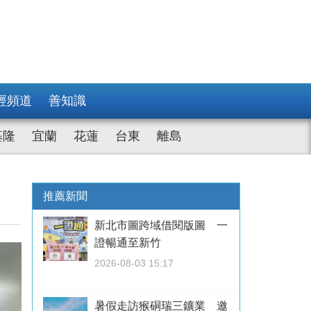
經頻道
善知識
基隆
宜蘭
花蓮
台東
離島
推薦新聞
新北市圖跨域借閱版圖 一
證暢通至新竹
2026-08-03 15:17
暑假走訪猴硐瑞三鑛業 邀