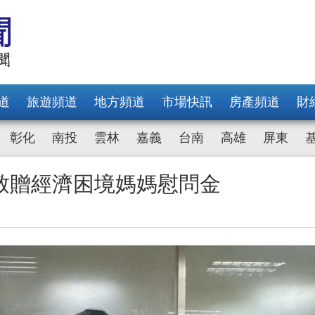
道
旅遊頻道
地方頻道
市場快訊
房產頻道
財
彰化
南投
雲林
嘉義
台南
高雄
屏東
致贈經濟困境媽媽慰問金